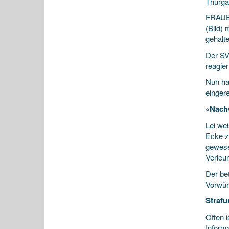
Thurga
FRAUEN
(Bild) 
gehalte
Der SVP
reagier
Nun ha
eingere
«Nachw
Lei we
Ecke z
gewesen
Verleu
Der be
Vorwür
Strafu
Offen i
Inform