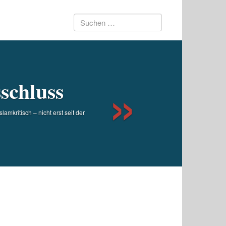
Suchen
Next
nach:
schluss
mkritisch – nicht erst seit der