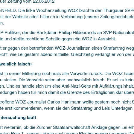
uer Zeitung vom 22.06.2012
FELD. Die linke Wochenzeitung WOZ brachte den Thurgauer SVP-
mit der Website adolf-hitler.ch in Verbindung (unsere Zeitung bericht
n.
-Politiker, der die Bankdaten Philipp Hildebrands an SVP-Nationalrat
te und stellte rechtliche Schritte gegen die WOZ in Aussicht.
t er gegen den betreffenden WOZ-Journalisten einen Strafantrag weg
icht, wie Lei gestern abend mitteilte. Gleichzeitig verlangt er von d
eislich falsch»
ist in seiner Mitteilung nochmals alle Vorwürfe zurück. Die WOZ habe
u stellen. Die Vorwürfe seien aber nachweislich falsch. Er sei zu kei
. Und es handle sich um eine Anti-Nazi-Seite mit Aufklärungsinhalt, 
mdungen haben für mich damit die Grenze des Erträglichen klar übers
troffene WOZ-Journalist Carlos Hanimann wollte gestern noch nicht 
fe erst kommentieren, wenn sie den Strafantrag und Leis Unterlagen
ntersuchung läuft
st weiterhin, ob die Zürcher Staatsanwaltschaft Anklage gegen Lei er
anten Reto T., gegen Lei wie auch gegen Blocher wegen mehrerer De