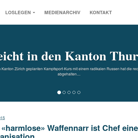
LOSLEGEN
MEDIENARCHIV
KONTAKT
s
eicht in den Kanton Thur
 Kanton Zürich geplanten Kampfsport-Kurs mit einem radikalen Russen hat die re
abgehalten....
015
 «harmlose» Waffennarr ist Chef ­ein
anisation