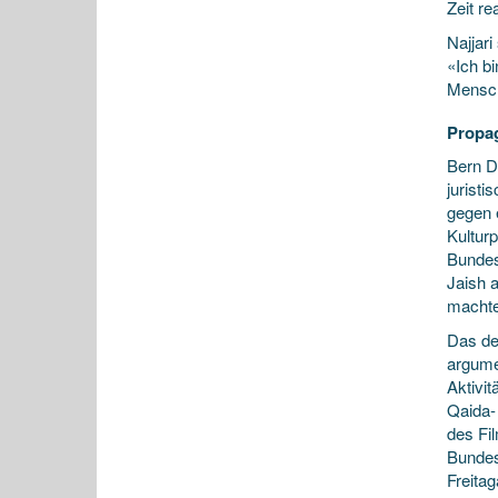
Zeit re
Najjari
«Ich b
Mensch
Propag
Bern D
jurist
gegen e
Kultur
Bundes
Jaish a
machte
Das de
argume
Aktivi
Qaida-
des Fil
Bundes
Freita