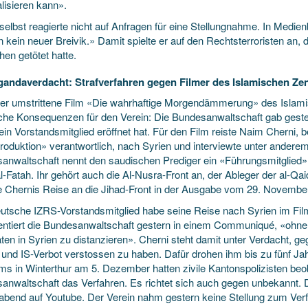
alisieren kann».
 selbst reagierte nicht auf Anfragen für eine Stellungnahme. In Medie
in kein neuer Breivik.» Damit spielte er auf den Rechtsterroristen a
en getötet hatte.
andaverdacht: Strafverfahren gegen Filmer des Islamischen Zen
er umstrittene Film «Die wahrhaftige Morgendämmerung» des Islami
ische Konsequenzen für den Verein: Die Bundesanwaltschaft gab geste
in Vorstandsmitglied eröffnet hat. Für den Film reiste Naim Cherni, 
produktion» verantwortlich, nach Syrien und interviewte unter andere
anwaltschaft nennt den ­saudischen Prediger ein «Führungsmitglied» 
l-Fatah. Ihr gehört auch die Al-Nusra-Front an, der Ableger der al-Qa
 Chernis Reise an die Jihad-Front in der Ausgabe vom 29. November
utsche IZRS-Vorstandsmitglied habe seine Reise nach Syrien im Film
ntiert die Bundesanwaltschaft gestern in einem Communiqué, «ohne s
täten in Syrien zu distanzieren». Cherni steht damit unter Verdacht, 
 und IS-Verbot verstossen zu haben. Dafür drohen ihm bis zu fünf Jah
ms in Winterthur am 5. Dezember hatten zivile Kantonspolizisten beob
anwaltschaft das Verfahren. Es richtet sich auch gegen unbekannt. D
gabend auf Youtube. Der Verein nahm gestern keine Stellung zum Verf