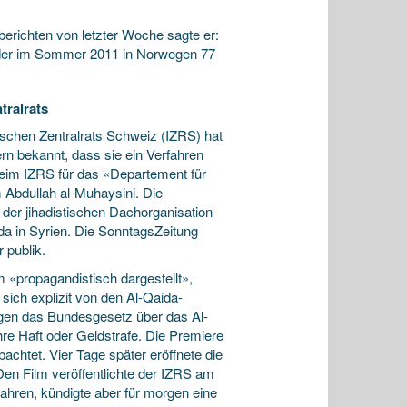
nberichten von letzter Woche sagte er:
n, der im Sommer 2011 in Norwegen 77
tralrats
schen Zentralrats Schweiz (IZRS) hat
rn bekannt, dass sie ein Verfahren
beim IZRS für das ­«Departement für
m Abdullah al-Muhaysini. Die
der jihadistischen Dachorganisation
ida in Syrien. Die SonntagsZeitung
 publik.
 «propagandistisch dargestellt»,
ich explizit von den Al-Qaida-
gegen das Bundesgesetz über das Al-
re Haft oder Geldstrafe. Die Premiere
achtet. Vier Tage später eröffnete die
en Film veröffentlichte der IZRS am
ahren, kündigte aber für morgen eine