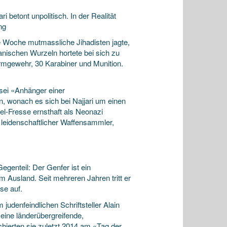
betont unpolitisch. In der Realität
ng
te Woche mutmassliche Jihadisten jagte,
anischen Wurzeln hortete bei sich zu
mgewehr, 30 Karabiner und Munition.
 sei «Anhänger einer
n, wonach es sich bei Najjari um einen
l-Fresse ernsthaft als Neonazi
n leidenschaftlicher Waffensammler,
Gegenteil: Der Genfer ist ein
 Ausland. Seit mehreren Jahren tritt er
se auf.
judenfeindlichen Schriftsteller Alain
 eine länderübergreifende,
hierten sie zuletzt 2014 am «Tag der