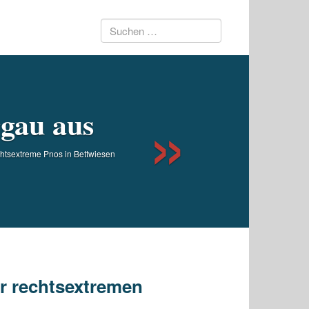
Suchen
Next
nach:
gau aus
chtsextreme Pnos in Bettwiesen
er rechtsextremen