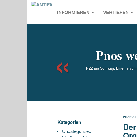
INFORMIEREN
VERTIEFEN
Previou
Pnos w
NZZ am Sonntag: Einen erst im
20/12/2
Kategorien
Der
Uncategorized
Org