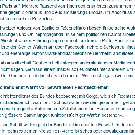
n Paris auf. Mehrere Tausend von ihnen demonstrierten zusammen m
nné gegen Zionismus und die Islamisierung Europas. Im Anschluss 
ranten auf die Polizei los.
weizer Ableger von ­Egalité et Réconciliation beschränkte seine Akti
taltungen und Online­propaganda. In seinem politischen Kampf arbeite
r Westschweizer Führungsriege der rechtsextremen Partei Pnos zu
ierte der Genfer Waffennarr über Facebook mehrere Schiess­trainings, 
st und ehemalige Nationalratskandidat ­Stéphane Bernheim anmeldete.
aatsanwaltschaft Genf ermittelt entgegen anderslautenden Medienberi
ie nicht sagen. Gemäss einem Insider soll es dabei unter anderem u
Der Genfer streitet das ab. «Jede meiner Waffen ist legal erworben»,
chtendienst warnt vor bewaffneten Rechtsextremen
chrichtendienst des Bundes beobachtet mit Sorge, wie sich Recht
len Jahresbericht warnt er: «Schusswaffen werden gesammelt, gehan
 geschmuggelt.» Aufgrund von Zufallsfunden bei Hausdurchsuchung
ach grössere Sammlungen funktionstüchtiger Waffen bestehen».
nen Schritt weiter geht der Bundesrat im neusten Entwurf für den sic
r in rechtsextremen Kreisen ein «terroristisches oder gewaltextremist