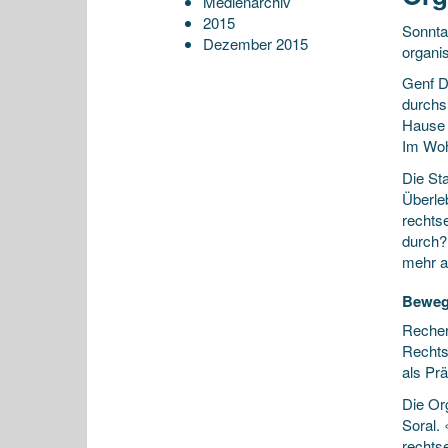
Medienarchiv
2015
Sonnta
Dezember 2015
organis
Genf D
durchs
Hause 
Im Woh
Die Sta
Überle
rechts
durch?»
mehr a
Beweg
Recherc
Rechts
als Prä
Die Org
Soral.
rechts