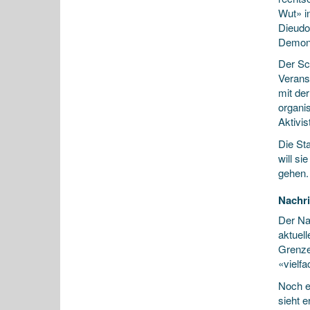
Wut» i
Dieudo
Demonst
Der Sch
Verans
mit de
organis
Aktivi
Die St
will s
gehen. 
Nachri
Der Na
aktuel
Grenze
«vielf
Noch ei
sieht e