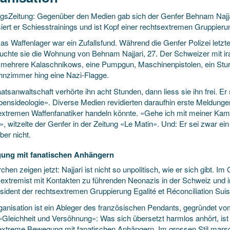
gsZeitung: Gegenüber den Medien gab sich der Genfer Behnam Najjari 
iert er Schiesstrainings und ist Kopf einer rechtsextremen Gruppieru
as Waffenlager war ein ­Zufallsfund. Während die Genfer Polizei letz
uchte sie die Wohnung von Behnam Naj­jari, 27. Der Schweizer mit ir
mehrere Kalaschnikows, eine Pumpgun, Maschinenpistolen, ein Stur
nzimmer hing eine Nazi-Flagge.
atsanwaltschaft verhörte ihn acht Stunden, dann liess sie ihn frei. Er
bensideologie». Diverse Medien revidierten daraufhin erste Meldunge
extremen Waffenfanatiker handeln könnte. «Gehe ich mit meiner Kame
, witzelte der Genfer in der Zeitung «Le Matin». Und: Er sei zwar ei
ber nicht.
ung mit fanatischen Anhängern
hen zeigen jetzt: Najjari ist nicht so unpolitisch, wie er sich gibt. Im 
extremist mit Kontakten zu führenden Neonazis in der Schweiz und im
sident der rechtsextremen Gruppierung Egalité et Réconciliation Suis
anisation ist ein Ableger des französischen Pendants, gegründet vom 
 «Gleichheit und Versöhnung»: Was sich übersetzt harmlos anhört, ist
extreme Bewegung mit fanatischen ­Anhängern. Im grossen Stil marsc