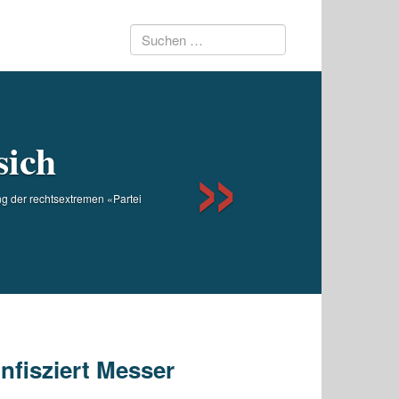
Suchen
Next
nach:
sich
ng der rechtsextremen «Partei
nfisziert Messer