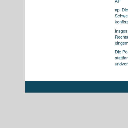
AP
ap. Die
Schwei
konfisz
Insges
Rechts
eingem
Die Po
stattf
undverl