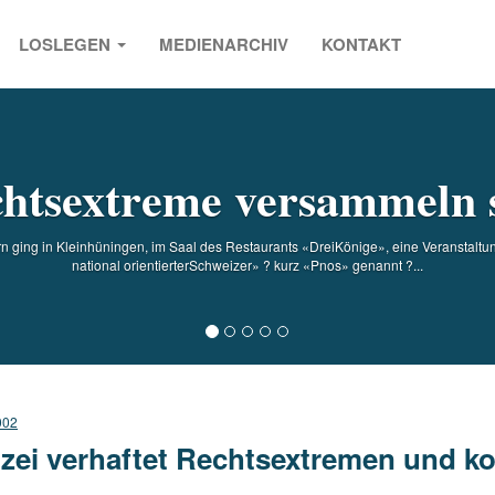
LOSLEGEN
MEDIENARCHIV
KONTAKT
s
htsextreme versammeln 
n ging in Kleinhüningen, im Saal des Restaurants «DreiKönige», eine Veranstaltu
national orientierterSchweizer» ? kurz «Pnos» genannt ?...
002
izei verhaftet Rechtsextremen und ko