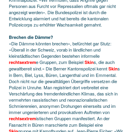
Personen aus Furcht vor Repressalien oftmals gar nicht
angezeigt werden». Die Bundespolizei ist durch die
Entwicklung alarmiert und hat bereits die kantonalen
Polizeicorps zu erhöhter Wachsamkeit gemahnt.
Brechen die Dämme?
«Die Dämme könnten brechen», befürchtet gar Stutz:
«Überall in der Schweiz, vorab in ländlichen und
kleinstädtischen Gegenden bestehen informelle
rechtsextrem
e Gruppen, zum Beispiel
Skin
s, die auch
gewaltbereit sind.» Die Berner Kantonspolizei kennt
Skin
s
in Bern, Biel, Lyss, Büren, Langenthal und im Emmental.
Doch nicht nur die gewalttätigen Übergriffe versetzen die
Polizei in Unruhe. Man registriert dort verbreitet eine
Verschärfung des fremdenfeindlichen Klimas, das sich in
vermehrten rassistischen und neonazionalistischen
Schmierereien, anonymen Drohungen einerseits und im
immer ungenierteren und provokativen Auftreten von
rechtsextrem
istischen Gruppen manifestiert. An der
Fasnacht in Büren marschierte zum Beispiel eine
Skin
gruppe mit Kampfhunden auf. Jean-Pierre Eicher: «Wir