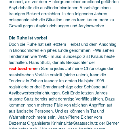
erinnert, als vor dem Hintergrund einer emotional geführten
Asyl-debatte die ausländerfeindlichen Anschläge einen
traurigen Rekord erreichten. In den folgenden Jahren
entspannte sich die Situation und es kam kaum mehr zu
Gewalt gegen Asyleinrichtungen und Asylbewerber.
Die Ruhe ist vorbei
Doch die Ruhe hat seit letztem Herbst und dem Anschlag
in Bronschhofen ein jähes Ende genommen. «Wir sehen
Tendenzen wie 1990» muss Bundespolizist Knaus heute
festhalten. Hans Stutz, der als Beobachter der
rechtsextrem
en Szene jedes Jahr eine Chronologie der
rassistischen Vorfälle erstellt (siehe unten), kann die
Tendenz in Zahlen fassen: Im ersten Halbjahr 1998
registrierte er drei Brandanschläge oder Schüsse auf
Asylbewerbereinrichtungen. Seit Ende letzten Jahres
musste Stutz bereits acht derartige Vorfälle zählen. Dazu
kommen noch mehrere Fälle von tätlichen Angriffen auf
ausländische Personen. Und es könnten in Tat und
Wahrheit noch mehr sein. Jean-Pierre Eicher vom
Dezernat Organisierte Kriminalität/Staatsschutz der Berner
Kriminalpolizei: «Wir vermuten, dass Angriffe gegen