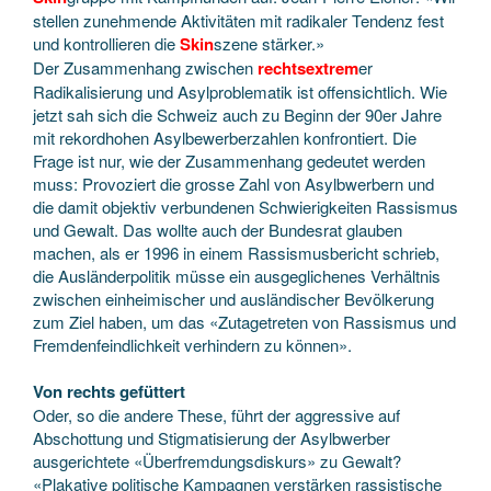
stellen zunehmende Aktivitäten mit radikaler Tendenz fest
und kontrollieren die
Skin
szene stärker.»
Der Zusammenhang zwischen
rechtsextrem
er
Radikalisierung und Asylproblematik ist offensichtlich. Wie
jetzt sah sich die Schweiz auch zu Beginn der 90er Jahre
mit rekordhohen Asylbewerberzahlen konfrontiert. Die
Frage ist nur, wie der Zusammenhang gedeutet werden
muss: Provoziert die grosse Zahl von Asylbwerbern und
die damit objektiv verbundenen Schwierigkeiten Rassismus
und Gewalt. Das wollte auch der Bundesrat glauben
machen, als er 1996 in einem Rassismusbericht schrieb,
die Ausländerpolitik müsse ein ausgeglichenes Verhältnis
zwischen einheimischer und ausländischer Bevölkerung
zum Ziel haben, um das «Zutagetreten von Rassismus und
Fremdenfeindlichkeit verhindern zu können».
Von rechts gefüttert
Oder, so die andere These, führt der aggressive auf
Abschottung und Stigmatisierung der Asylbwerber
ausgerichtete «Überfremdungsdiskurs» zu Gewalt?
«Plakative politische Kampagnen verstärken rassistische