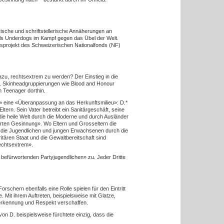
erische und schriftstellerische Annäherungen an
als Underdogs im Kampf gegen das Übel der Welt.
gsprojekt des Schweizerischen Nationalfonds (NF)
u, rechtsextrem zu werden? Der Einstieg in die
s. Skinheadgruppierungen wie Blood and Honour
n Teenager dorthin.
rm» eine «Überanpassung an das Herkunftsmilieu»: D.*
ltern. Sein Vater betreibt ein Sanitärgeschäft, seine
t die heile Welt durch die Moderne und durch Ausländer
erten Gesinnung». Wo Eltern und Grosseltern die
ch die Jugendlichen und jungen Erwachsenen durch die
tären Staat und die Gewaltbereitschaft sind
rechtsextrem».
t befürwortenden Partyjugendlichen» zu. Jeder Dritte
chern ebenfalls eine Rolle spielen für den Eintritt
. Mit ihrem Auftreten, beispielsweise mit Glatze,
erkennung und Respekt verschaffen.
von D. beispielsweise fürchtete einzig, dass die