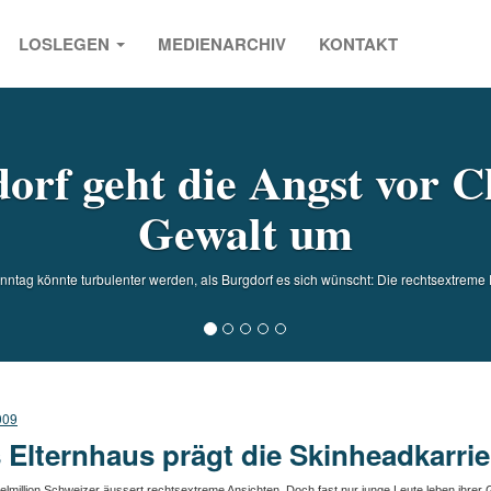
LOSLEGEN
MEDIENARCHIV
KONTAKT
s
orf geht die Angst vor 
Gewalt um
ntag könnte turbulenter werden, als Burgdorf es sich wünscht: Die rechtsextreme P
009
 Elternhaus prägt die Skinheadkarrie
telmillion Schweizer äussert rechtsextreme Ansichten. Doch fast nur junge Leute leben ihrer