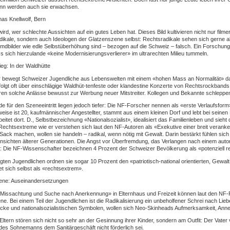
nn werden auch sie erwachsen.
as Knellwolf, Bern
ird, wer schlechte Aussichten auf ein gutes Leben hat. Dieses Bild kultivieren nicht nur film
dikale, sondern auch Ideologen der Glatzenszene selbst: Rechtsradikale sehen sich gerne 
dbilder wie edle Selbstüberhöhung sind – bezogen auf die Schweiz – falsch. Ein Forschun
ss sich hierzulande «keine Modernisierungsverlierer» im ultrarechten Milieu tummeln.
ieg: In der Waldhütte
 bewegt Schweizer Jugendliche aus Lebenswelten mit einem «hohen Mass an Normalität» daz
olgt oft über einschlägige Waldhüt-tenfeste oder klandestine Konzerte von Rechtsrockband
ren solche Anlässe bewusst zur Werbung neuer Mitstreiter. Kollegen und Bekannte schleppe
e für den Szeneeintritt liegen jedoch tiefer: Die NF-Forscher nennen als «erste Verlaufsfo
weise ist 20, kaufmännischer Angestellter, stammt aus einem kleinen Dorf und lebt bei seinen E
beitet dort. D., Selbstbezeichnung «Nationalsozialist», idealisiert das Familienleben und sieh
Rechtsextreme wie er verstehen sich laut den NF-Autoren als «Exekutive einer breit verank
Sack machen, wollen sie handeln – radikal, wenn nötig mit Gewalt. Darin bestärkt fühlen si
nsichten älterer Generationen. Die Angst vor Überfremdung, das Verlangen nach einem autori
t: Die NF-Wissenschafter bezeichnen 4 Prozent der Schweizer Bevölkerung als «potenziell 
gten Jugendlichen ordnen sie sogar 10 Prozent den «patriotisch-national orientierten, Gewal
t sich selbst als «rechtsextrem».
zene: Auseinandersetzungen
Missachtung und Suche nach Anerkennung» in Elternhaus und Freizeit können laut den NF-Fors
ene. Bei einem Teil der Jugendlichen ist die Radikalisierung ein unbeholfener Schrei nach Liebe
cke und nationalsozialistischen Symbolen, wollen sich Neo-Skinheads Aufmerksamkeit, Ann
 Eltern stören sich nicht so sehr an der Gesinnung ihrer Kinder, sondern am Outfit: Der Vater 
des Sohnemanns dem Sanitärgeschäft nicht förderlich sei.