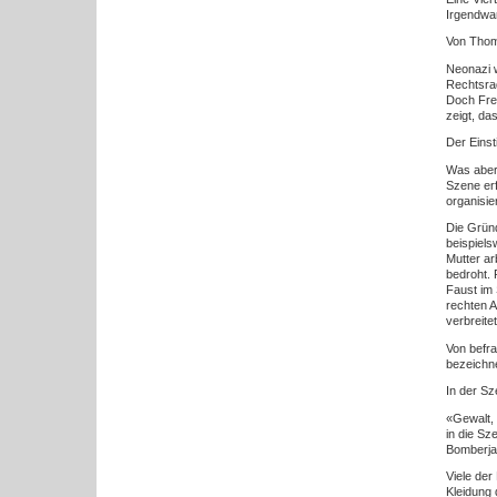
Irgendwa
Von Thom
Neonazi w
Rechtsra
Doch Frem
zeigt, da
Der Einst
Was aber
Szene erf
organisie
Die Gründ
beispiels
Mutter ar
bedroht. 
Faust im 
rechten A
verbreite
Von befra
bezeichne
In der S
«Gewalt, 
in die Sz
Bomberja
Viele der
Kleidung 