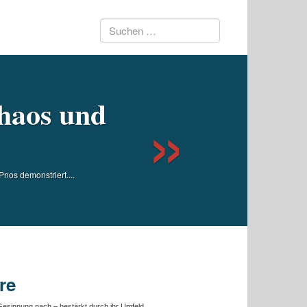
Suchen
Next
nach:
Chaos und
nos demonstriert....
re
 Gesinnung nach – bestärkt durch ihr Umfeld.