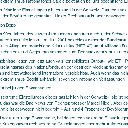
extremismus Nationalfonds-Studie zeigt auch bei uns bedenkliche Ei
nfeindliche Einstellungen gibt es auch in der Schweiz. Das rechtsext
t der Bevölkerung geschätzt. Unser Rechtsstaat ist aber deswegen n
oph Bopp
en 90er-Jahren des letzten Jahrhunderts nehmen auch in der Schweiz 
taten kontinuierlich zu. Im Juni 2001 beschloss daher der Bundesra
t im Alltag und organisierte Kriminalität» (NFP 40) um 4 Millionen F
sachen des und Gegenmassnahmen zum Rechtsextremismus unter
gebnisse liegen vor, jetzt auch «als konsolidierter Output», wie ETH
rschungsrats des Nationalfonds, an der gestrigen Medienpräsentation
 sind jetzt weitgehend international vergleichbar. Auch wenn das nicht 
extremismus-Begriff abhängig ist von den nationalen Verfassungen.
lem bei jungen Erwachsenen
extreme Einstellungen gibt es tatsächlich in der Schweiz», sie ist be
t, das war die Bad News von Rechtsprofessor Marcel Niggli. Aber es g
atie ist deswegen nicht bedroht.» Auf rund 4 Prozent der Bevölkeru
d vor allem junge Erwachsene, bei denen rechtsextreme Einstellunge
n Krisenphasen rechtsextreme Gruppierungen eher mehr Aufmerksamkei