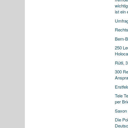
wichtig
ist ein
Umfrag
Rechts
Bern-B
250 Le
Holoca
Rütli, 
300 Re
Anspra
Erstfe
Tele T
per Br
Saxon 
Die Po
Deutsc