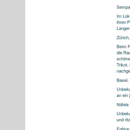
Sempa
Im Lok
ihren P
Langen
Zürich
Beim Fu
die Rac
schöne
Trikot.
nachge
Basel,
Unbeka
an ein
Näfels
Unbeka
und ri
Eglisa