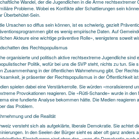
schaftliche Wandel, der die Jugendlichen in die Arme rechtsextremer 
miliäre Probleme. Wobei es Konflikte aller Schattierungen sein können
ar Überbehütet-Sein.
ie Ursachen so diffus sein können, ist es schwierig, gezielt Präventi
äventionsprogrammen gibt es wenig empirische Daten. Auf Gemeindee
lichen Akteure eine wichtige präventive Rolle», wenigstens soweit wi
dschatten des Rechtspopulismus
che organisierte und politisch aktive rechtsextreme Jugendliche sind 
opulistischer Politik, wofür bei uns die SVP steht, nichts zu tun. Sie 
en Zusammenhang in der öffentlichen Wahrnehmung gibt. Der Recht
samkeit, je präsenter der Rechtspopulismus in der Öffentlichkeit ist
dien spielen dabei eine Verstärkerrolle. Sie würden «moralisierend un
extreme Provokationen reagieren. Die «Rütli-Schande» wurde in den
ema eine fundierte Analyse bekommen hätte. Die Medien reagieren 
über das Problem.
hrnehmung und die Realität
weiz versteht sich als aufgeklärte, liberale Demokratie. Sie achtet 
inierungen. In den Seelen der Bürger sieht es aber oft ganz anders a
nfeindliche Einstellungen sind eben das, «was die Demokratie auch 