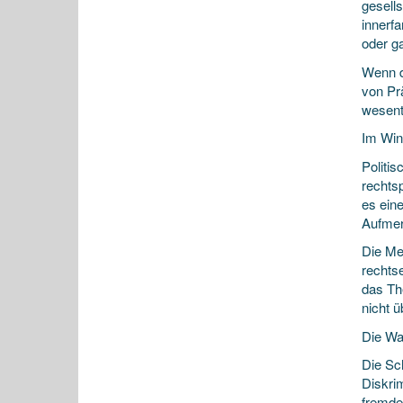
gesell
innerfa
oder g
Wenn d
von Pr
wesent
Im Win
Politis
rechtsp
es ein
Aufmerk
Die Me
rechts
das Th
nicht 
Die Wa
Die Sch
Diskrim
fremde