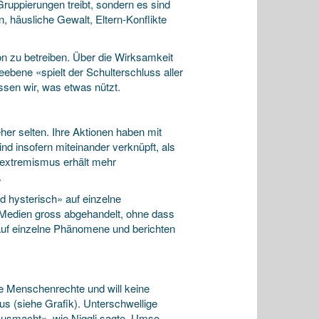
Gruppierungen treibt, sondern es sind
, häusliche Gewalt, Eltern-Konflikte
on zu betreiben. Über die Wirksamkeit
bene «spielt der Schulterschluss aller
ssen wir, was etwas nützt.
eher selten. Ihre Aktionen haben mit
sind insofern miteinander verknüpft, als
sextremismus erhält mehr
.
d hysterisch» auf einzelne
 Medien gross abgehandelt, ohne dass
auf einzelne Phänomene und berichten
die Menschenrechte und will keine
us (siehe Grafik). Unterschwellige
ausmacht», wie Niggli sagte. Umso