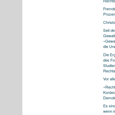
Rechts
Fremde
Prozen
Christ
Seit d
Gewalt
«Gewal
die Ur
Die Er
des Fo
Studien
Rechts
Vor al
«Rechts
Kontex
Demokr
Es sin
wenn i