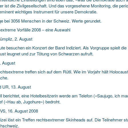
er ist die Zivilgesellschaft. Und das vorgesehene Monitoring, die per
 eminent wichtiges Instrument für unsere Demokratie.
e bei 3056 Menschen in der Schweiz. Werte gerundet.
extreme Vorfälle 2008 – eine Auswahl
ümpliz, 2. August
ute besuchen ein Konzert der Band Indiziert. Als Vorgruppe spielt d
ust leugnet und zur Tötung von Schwarzen aufruft.
3. August
chtsextreme treffen sich auf dem Rütli. Wie im Vorjahr hält Holocaus
che.
ld UR, 13. August
ell berichtet, eine Hotelbesitzerin werde am Telefon («Saujugo, ich 
ief («Hau ab, Jugohure») bedroht.
VS, 16. August 2008
lizei löst ein Treffen rechtsextremer Skinheads auf. Die Teilnehmer 
hschweiz.