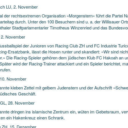
ch LU, 2. November
al der rechtsextremen Organisation «Morgenstern» führt die Partei Na
arteitag durch. Unter den 100 Besuchern sind u. a. der Willisauer Or
thaler Stadtparlamentarier Timotheus Winzenried und das Bundesvors
, 2. November
ssballspiel der Junioren von Racing Club ZH und FC Industrie Turicum
ing-Ersatzbank, lässt die Hosen runter und skandiert: «Wir sind nicht
r.» Die Racing-Spieler gehören dem jüdischen Klub FC Hakoah an u
 Später wird der Racing-Trainer attackiert und ein Spieler berichtet
rufen.
 10. November
nnte kleben Zettel mit gelbem Judenstern und der Aufschrift «Schwei
 jüdisches Geschäft.
 GL, 28. November
nnte dringen ins islamische Zentrum ein, wüten im Gebetsraum, ve
tzen ein Hakenkreuz einen Schrank.
u ZH, 15. Dezember