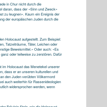
de in Chur nicht durch die
fel daran, dass der «Sinn und Zweck»
ust zu leugnen». Kaum ein Ereignis der
tung der europäischen Juden durch die
den Holocaust aufgestellt. Zum Beispiel:
n, Tatzeiträume, Täter, Leichen oder
stige Beweismittel.» Oder auch: «Es
t ganz oder teilweise zu zerstören. Dafür
eht im Holocaust das Menetekel unserer
n, dass er an unseren kulturellen und
n an den Juden verübten Völkermord
sei auch weiterhin für Rassenideologien
eutlich widersprochen werden, wenn
der Fräulein Stolz, wie die Holocaust-