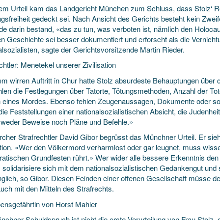
nem Urteil kam das Landgericht München zum Schluss, dass Stolz‘ Re
gsfreiheit gedeckt sei. Nach Ansicht des Gerichts besteht kein Zwei
de darin bestand, «das zu tun, was verboten ist, nämlich den Holoca
en Geschichte sei besser dokumentiert und erforscht als die Vernich
lsozialisten, sagte der Gerichtsvorsitzende Martin Rieder.
chtler: Menetekel unserer Zivilisation
em wirren Auftritt in Chur hatte Stolz absurdeste Behauptungen über 
hlen die Festlegungen über Tatorte, Tötungsmethoden, Anzahl der Tote
 eines Mordes. Ebenso fehlen Zeugenaussagen, Dokumente oder son
die Feststellungen einer nationalsozialistischen Absicht, die Judenhei
s weder Beweise noch Pläne und Befehle.»
rcher Strafrechtler David Gibor begrüsst das Münchner Urteil. Er si
sation. «Wer den Völkermord verharmlost oder gar leugnet, muss wisse
atischen Grundfesten rührt.» Wer wider alle bessere Erkenntnis de
 solidarisiere sich mit dem nationalsozialistischen Gedankengut und 
glich, so Gibor. Diesen Feinden einer offenen Gesellschaft müsse d
auch mit den Mitteln des Strafrechts.
ensgefährtin von Horst Mahler
chner Schuldspruch ist nicht die erste Verurteilung von Frau Stolz, o