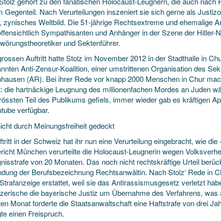
 Stolz gehört zu den fanatischen Holocaust-Leugnern, die auch nach 
 Gegenteil. Nach Verurteilungen inszeniert sie sich gerne als Justiz
, zynisches Weltbild. Die 51-jährige Rechtsextreme und ehemalige 
offensichtlich Sympathisanten und Anhänger in der Szene der Hitler-N
wörungstheoretiker und Sektenführer.
grossen Auftritt hatte Stolz im November 2012 in der Stadthalle in C
nnten Anti-Zensur-Koalition, einer umstrittenen Organisation des Se
hausen (AR). Bei ihrer Rede vor knapp 2000 Menschen in Chur macht
t: die hartnäckige Leugnung des millionenfachen Mordes an Juden wä
össten Teil des Publikums gefiels, immer wieder gab es kräftigen Ap
utube verfügbar.
icht durch Meinungsfreiheit gedeckt
tritt in der Schweiz hat ihr nun eine Verurteilung eingebracht, wie d
richt München verurteilte die Holocaust-Leugnerin wegen Volksverhe
nisstrafe von 20 Monaten. Das noch nicht rechtskräftige Urteil berüc
dung der Berufsbezeichnung Rechtsanwältin. Nach Stolz‘ Rede in C
Strafanzeige erstattet, weil sie das Antirassismusgesetz verletzt hab
zerische die bayerische Justiz um Übernahme des Verfahrens, was 
ten Monat forderte die Staatsanwaltschaft eine Haftstrafe von drei Ja
te einen Freispruch.