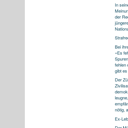
In sei
Meinun
der Re
jünger
Nationa
Strafre
Bei ihr
«Es fe
Spuren
fehlen 
gibt e
Der Zü
Zivili
demokr
leugne,
empfän
nötig, 
Ex-Leb
Der Mün