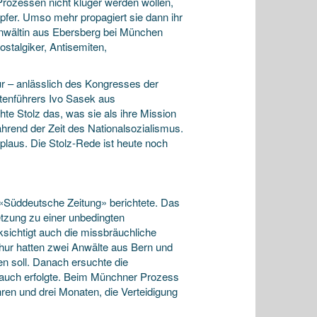
Prozessen nicht klüger werden wollen,
opfer. Umso mehr propagiert sie dann ihr
Anwältin aus Ebersberg bei München
ostalgiker, Antisemiten,
hur – anlässlich des Kongresses der
ktenführers Ivo Sasek aus
e Stolz das, was sie als ihre Mission
hrend der Zeit des Nationalsozialismus.
plaus. Die Stolz-Rede ist heute noch
ie «Süddeutsche Zeitung» berichtete. Das
tzung zu einer unbedingten
ksichtigt auch die missbräuchliche
hur hatten zwei Anwälte aus Bern und
en soll. Danach ersuchte die
auch erfolgte. Beim Münchner Prozess
hren und drei Monaten, die Verteidigung