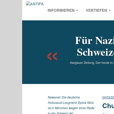
INFORMIEREN
VERTIEFEN
Previou
Für Nazi
Schweiz
Aargauer Zeitung. Der heute in
Newsnet: Die deutsche
04/03/2
Holocaust-Leugnerin Sylvia Stolz
Chu
ist in München wegen einer Rede
in der Schweiz der