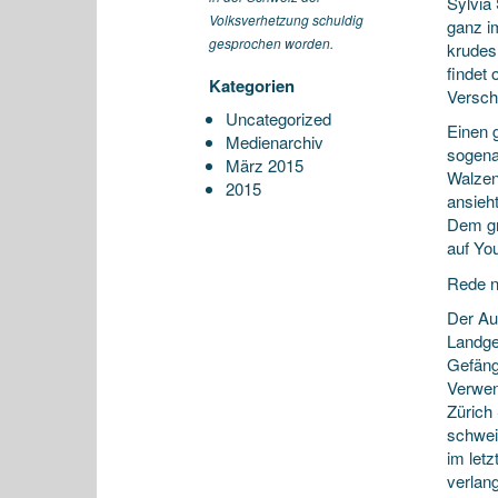
Sylvia
Volksverhetzung schuldig
ganz im
gesprochen worden.
krudes
findet 
Kategorien
Versch
Uncategorized
Einen 
Medienarchiv
sogena
März 2015
Walzen
2015
ansieh
Dem gr
auf Yo
Rede n
Der Auf
Landge
Gefäng
Verwen
Zürich 
schwei
im letz
verlang