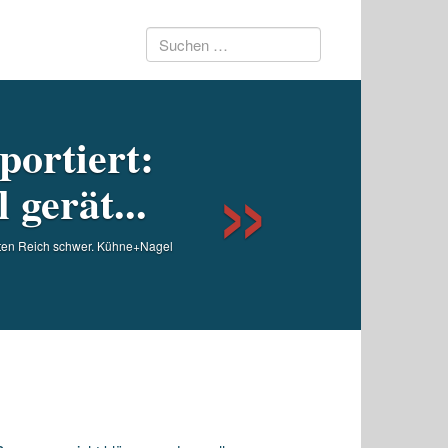
Suchen
Next
nach:
portiert:
gerät...
itten Reich schwer. Kühne+Nagel