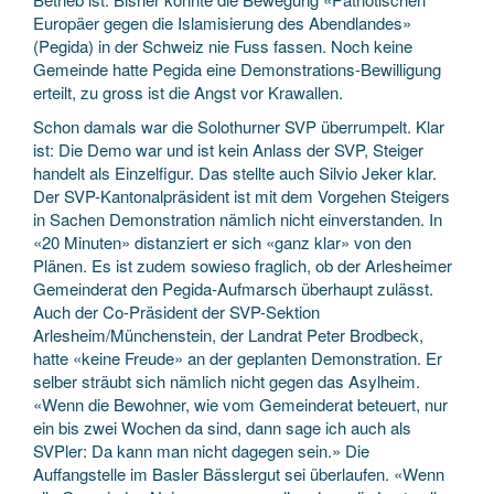
Europäer gegen die Islamisierung des Abendlandes»
(Pegida) in der Schweiz nie Fuss fassen. Noch keine
Gemeinde hatte Pegida eine Demonstrations-Bewilligung
erteilt, zu gross ist die Angst vor Krawallen.
Schon damals war die Solothurner SVP überrumpelt. Klar
ist: Die Demo war und ist kein Anlass der SVP, Steiger
handelt als Einzelfigur. Das stellte auch Silvio Jeker klar.
Der SVP-Kantonalpräsident ist mit dem Vorgehen Steigers
in Sachen Demonstration nämlich nicht einverstanden. In
«20 Minuten» distanziert er sich «ganz klar» von den
Plänen. Es ist zudem sowieso fraglich, ob der Arlesheimer
Gemeinderat den Pegida-Aufmarsch überhaupt zulässt.
Auch der Co-Präsident der SVP-Sektion
Arlesheim/Münchenstein, der Landrat Peter Brodbeck,
hatte «keine Freude» an der geplanten Demonstration. Er
selber sträubt sich nämlich nicht gegen das Asylheim.
«Wenn die Bewohner, wie vom Gemeinderat beteuert, nur
ein bis zwei Wochen da sind, dann sage ich auch als
SVPler: Da kann man nicht dagegen sein.» Die
Auffangstelle im Basler Bässlergut sei überlaufen. «Wenn