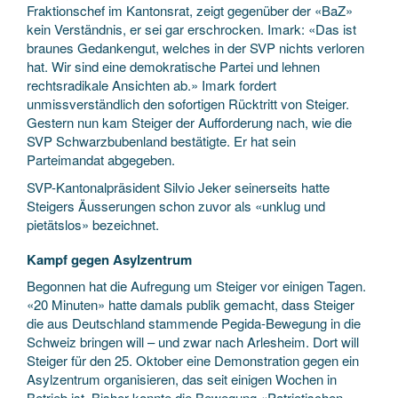
Fraktionschef im Kantonsrat, zeigt gegenüber der «BaZ»
kein Verständnis, er sei gar erschrocken. Imark: «Das ist
braunes Gedankengut, welches in der SVP nichts verloren
hat. Wir sind eine demokratische Partei und lehnen
rechtsradikale Ansichten ab.» Imark fordert
unmissverständlich den sofortigen Rücktritt von Steiger.
Gestern nun kam Steiger der Aufforderung nach, wie die
SVP Schwarzbubenland bestätigte. Er hat sein
Parteimandat abgegeben.
SVP-Kantonalpräsident Silvio Jeker seinerseits hatte
Steigers Äusserungen schon zuvor als «unklug und
pietätslos» bezeichnet.
Kampf gegen Asylzentrum
Begonnen hat die Aufregung um Steiger vor einigen Tagen.
«20 Minuten» hatte damals publik gemacht, dass Steiger
die aus Deutschland stammende Pegida-Bewegung in die
Schweiz bringen will – und zwar nach Arlesheim. Dort will
Steiger für den 25. Oktober eine Demonstration gegen ein
Asylzentrum organisieren, das seit einigen Wochen in
Betrieb ist. Bisher konnte die Bewegung «Patriotischen