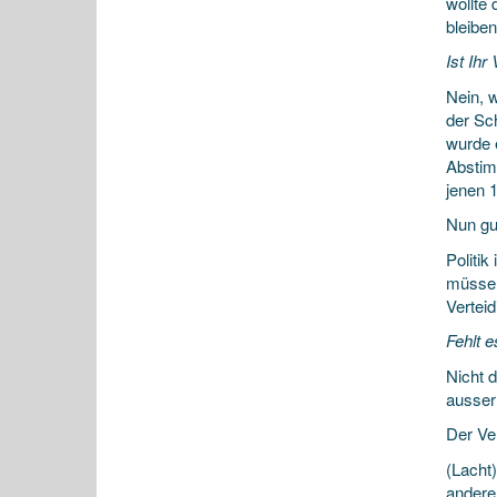
wollte
bleiben
Ist Ihr
Nein, 
der Sc
wurde 
Abstim
jenen 1
Nun gut
Politik
müssen 
Vertei
Fehlt e
Nicht d
ausser
Der Ve
(Lacht
andere 