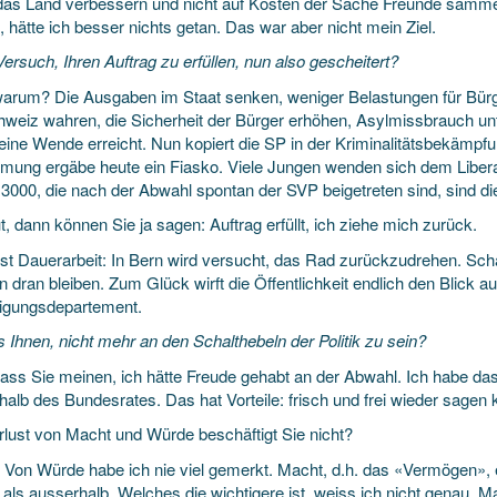
 das Land verbessern und nicht auf Kosten der Sache Freunde sammel
, hätte ich besser nichts getan. Das war aber nicht mein Ziel.
 Versuch, Ihren Auftrag zu erfüllen, nun also gescheitert?
warum? Die Ausgaben im Staat senken, weniger Belastungen für Bürge
hweiz wahren, die Sicherheit der Bürger erhöhen, Asylmissbrauch unt
eine Wende erreicht. Nun kopiert die SP in der Kriminalitätsbekämpfu
mung ergäbe heute ein Fiasko. Viele Jungen wenden sich dem Liber
3000, die nach der Abwahl spontan der SVP beigetreten sind, sind die
, dann können Sie ja sagen: Auftrag erfüllt, ich ziehe mich zurück.
 ist Dauerarbeit: In Bern wird versucht, das Rad zurückzudrehen. Scha
dran bleiben. Zum Glück wirft die Öffentlichkeit endlich den Blick a
digungsdepartement.
s Ihnen, nicht mehr an den Schalthebeln der Politik zu sein?
ass Sie meinen, ich hätte Freude gehabt an der Abwahl. Ich habe das 
halb des Bundesrates. Das hat Vorteile: frisch und frei wieder sagen
rlust von Macht und Würde beschäftigt Sie nicht?
) Von Würde habe ich nie viel gemerkt. Macht, d.h. das «Vermögen», e
als ausserhalb. Welches die wichtigere ist, weiss ich nicht genau. M