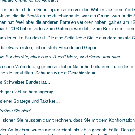
llten mich mit dem Geheimplan schon vor den Wahlen aus dem Amt we
Aktion, die die Bevölkerung durchschaute, war ein Grund, warum die
en hat. Weil aber die anderen Parteien verloren haben, galt es am 
nach 2003 haben vieles zum Guten gewendet – zum Beispiel mit dem
arisierten im Bundesrat. Die eine Seite liebte Sie, die andere hasste
 die etwas leisten, haben stets Freunde und Gegner…
lle Bundesräte, etwa Hans-Rudolf Merz, sind derart umstritten.
ie eine Veränderung grundsätzlicher Natur herbeiführen – und das mus
ind sie umstritten. Schauen wir die Geschichte an…
ls Schweizer Bundesrat…
ch gar nicht so herausgeragt.
rsierter Stratege und Taktiker…
reiben Sie nicht…
 sicher. Sie mussten damit rechnen, dass Sie mit dem Konfrontatio
vier Amtsjahren wurde mehr erreicht, als ich je gedacht hätte. Das gi