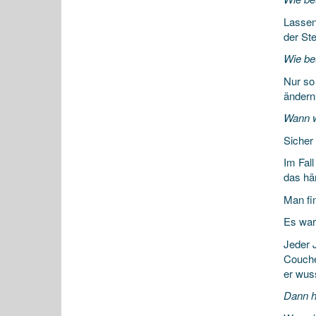
Lassen
der Ste
Wie beu
Nur so
ändern
Wann w
Sicher 
Im Fal
das hä
Man fi
Es war 
Jeder 
Couche
er wus
Dann h