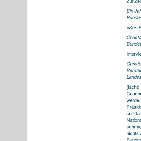
ZüriZe
Ein Ja
Bundes
«Kürzli
Christ
Bundesr
Interv
Christ
Berater
Landes
(lacht
Couche
werde. 
Präsid
soll, f
Nation
schmie
nichts
Bundes