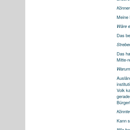
Können
Meine I
Wäre es
Das be
Strebe
Das ha
Mitte-r
Warum
Auslän
instit
Volk k
gerade
Bürger
Könnte
Kann s
Wie beu