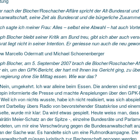
itung
hr nach der Blocher/Roschacher-Affäre spricht der Alt-Bundesrat und
anwaltschaft, seine Zeit als Bundesrat und die bürgerliche Zusamme
ch sagte ich meiner Frau: Alles – selbst eine Abwahl – hat auch Vorte
oph
Blocher bleibt seiner Kritik am Bund treu, gibt sich aber auch ver
at liegt nicht in seiner Intention. Er geniesse nun auch die neu gewon
iew Marcello Odermatt und Michael Schoenenberger
oph Blocher, am 5. September 2007 brach die Blocher/Roschacher-Aff
 ein, um den GPK-Bericht, der hart mit Ihnen ins Gericht ging, zu üb
regierung ohne Sie Mittag essen. Wie war das?
) Nein, umgekehrt. Ich war alleine beim Essen. Die anderen sind er
pin informierte die Presse und machte Anspielungen über den GPK-Be
Weil ich von nichts wusste, habe ich nicht realisiert, was sich abspi
ent Darbellay übers Radio von bevorstehender Staatskrise und einem 
aselte, wurde mir klar: Da wird etwas gespielt. Heute weiss man, das
alrätin Meier-Schatz an der Spitze -, einzelne Bundesräte und Parla
deten, um mir eine Verschwörung gegen die Bundesanwaltschaft anzud
 an der Sache war. Es handelte sich um eine Rufmordkampagne. Die ve
anwaltschaft müssen juristisch zur Rechenschaft gezogen werden.