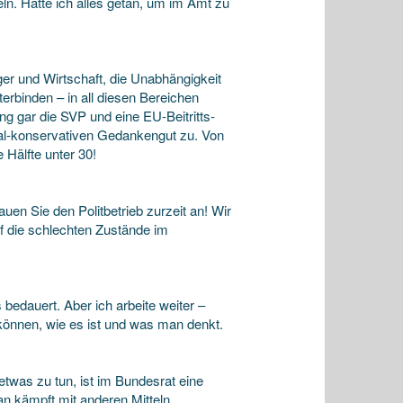
n. Hätte ich alles getan, um im Amt zu
r und Wirtschaft, die Unabhängigkeit
erbinden – in all diesen Bereichen
ng gar die SVP und eine EU-Beitritts-
al-konservativen Gedankengut zu. Von
 Hälfte unter 30!
uen Sie den Politbetrieb zurzeit an! Wir
uf die schlechten Zustände im
bedauert. Aber ich arbeite weiter –
 können, wie es ist und was man denkt.
twas zu tun, ist im Bundesrat eine
an kämpft mit anderen Mitteln.