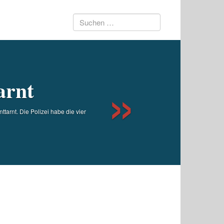
Suchen
Next
nach:
arnt
arnt. Die Polizei habe die vier