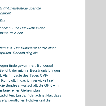
 SVP-Chefstratege über die
narbeit
ile»
söhnlich. Eine Rückkehr in den
nene freie Zeit.
äre aus. Der Bundesrat setzte einen
erprüfen. Danach ging die
st gegen Ende gekommen. Bundesrat
richt, der mich in Bedrängnis bringen
elt. Als im Laufe des Tages CVP-
Komplott, in das ich verwickelt sein
s die Bundesanwaltschaft, die GPK – mit
mentarier einen Geheimplan
ichten. Ein Jahr danach ist klar, dass
rantwortlichen Politiker und die