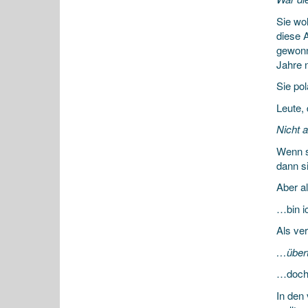
Sie wo
diese 
gewonn
Jahre 
Sie pol
Leute,
Nicht a
Wenn s
dann s
Aber a
…bin i
Als ve
…übert
…doch,
In den 