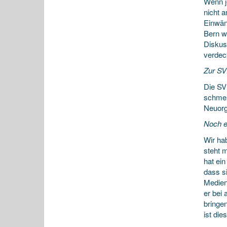
Wenn j
nicht 
Einwän
Bern w
Diskus
verdeck
Zur SV
Die SV
schmer
Neuorg
Noch e
Wir ha
steht 
hat ei
dass si
Medien.
er bei 
bringe
ist die