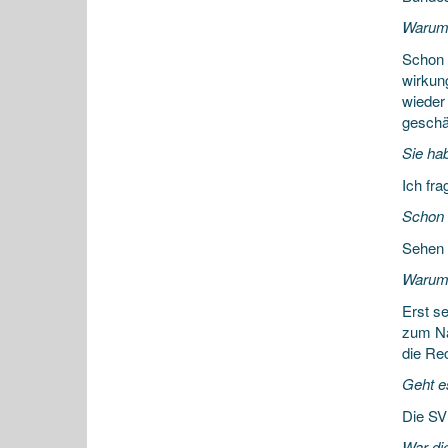
Warum 
Schon 
wirkun
wieder
geschä
Sie ha
Ich fr
Schon 
Sehen 
Warum g
Erst s
zum Nac
die Re
Geht e
Die SVP
War di