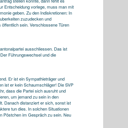
trag stellen könnte, dann fehlt es
zur Entscheidung vorlege, muss man mit
onie geben. Zu den Indiskretionen: In
sauberkeiten zuzudecken und
 öffentlich sein. Verschlossene Türen
ntonalpartei ausschliessen. Das ist
. Der Führungswechsel und die
end. Er ist ein Sympathieträger und
en ist er kein Schaumschläger! Die SVP
r, dass die Partei sich ausruht und
zieren, um jemand zu sein in den
. Danach distanziert er sich, sonst ist
tere tun dies. In solchen Situationen
ren Pöstchen im Gespräch zu sein. Neu