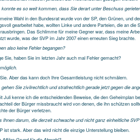
konnte es so weit kommen, dass Sie derart unter Beschuss geriete
meine Wahl in den Bundesrat wurde von der SP, den Grünen, und de
gsvoll gearbeitet habe, wollten Linke und andere Parteien, die an di
 rausbringen. Das Schlimme für meine Gegner war, dass meine Arbei
tzt wurde, was der SVP im Jahr 2007 einen erneuten Sieg brachte.
ben also keine Fehler begangen?
age Sie, haben Sie im letzten Jahr auch mal Fehler gemacht?
möglich.
Sie. Aber das kann doch Ihre Gesamtleistung nicht schmälern.
ehen Sie zivilrechtlich und strafrechtlich gerade jetzt gegen die an
eit Juli kenne ich die entscheidenden Beweise, die den Geheimplan be
hteil der Bürger missbraucht wird von denen, die ihn schützen sollten
chte der Bürger verletzen.
s Ihnen darum, die derzeit schwache und nicht ganz einheitliche SV
 ist stark. Aber das wird nicht die einzige Unterstellung bleiben.
e Affäre Grund für die Abwahl?