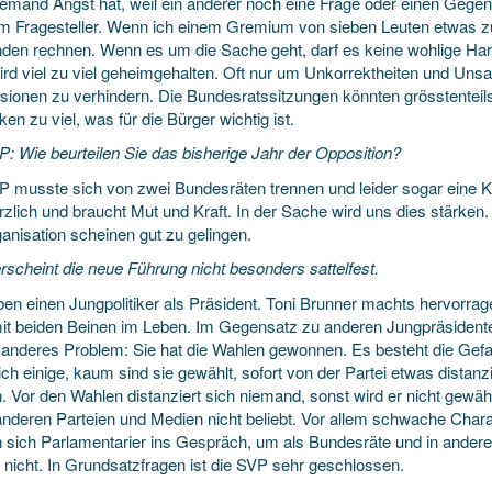
emand Angst hat, weil ein anderer noch eine Frage oder einen Gegenan
am Fragesteller. Wenn ich einem Gremium von sieben Leuten etwas 
den rechnen. Wenn es um die Sache geht, darf es keine wohlige Harm
ird viel zu viel geheimgehalten. Oft nur um Unkorrektheiten und Un
sionen zu verhindern. Die Bundesratssitzungen könnten grösstenteils
en zu viel, was für die Bürger wichtig ist.
P: Wie beurteilen Sie das bisherige Jahr der Opposition?
P musste sich von zwei Bundesräten trennen und leider sogar eine Ka
zlich und braucht Mut und Kraft. In der Sache wird uns dies stärken
anisation scheinen gut zu gelingen.
rscheint die neue Führung nicht besonders sattelfest.
ben einen Jungpolitiker als Präsident. Toni Brunner machts hervorrag
mit beiden Beinen im Leben. Im Gegensatz zu anderen Jungpräsident
n anderes Problem: Sie hat die Wahlen gewonnen. Es besteht die Gefah
ch einige, kaum sind sie gewählt, sofort von der Partei etwas distan
 Vor den Wahlen distanziert sich niemand, sonst wird er nicht gewählt
anderen Parteien und Medien nicht beliebt. Vor allem schwache Charak
n sich Parlamentarier ins Gespräch, um als Bundesräte und in ande
s nicht. In Grundsatzfragen ist die SVP sehr geschlossen.