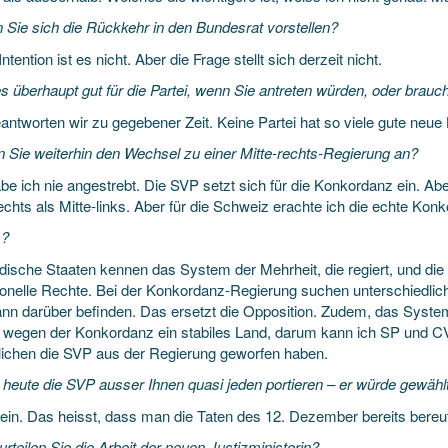
 Sie sich die Rückkehr in den Bundesrat vorstellen?
ntention ist es nicht. Aber die Frage stellt sich derzeit nicht.
 überhaupt gut für die Partei, wenn Sie antreten würden, oder braucht
antworten wir zu gegebener Zeit. Keine Partei hat so viele gute neue 
n Sie weiterhin den Wechsel zu einer Mitte-rechts-Regierung an?
be ich nie angestrebt. Die SVP setzt sich für die Konkordanz ein. Ab
echts als Mitte-links. Aber für die Schweiz erachte ich die echte Kon
?
dische Staaten kennen das System der Mehrheit, die regiert, und die
utionelle Rechte. Bei der Konkordanz-Regierung suchen unterschiedli
ann darüber befinden. Das ersetzt die Opposition. Zudem, das System
 wegen der Konkordanz ein stabiles Land, darum kann ich SP und CVP
lichen die SVP aus der Regierung geworfen haben.
 heute die SVP ausser Ihnen quasi jeden portieren – er würde gewähl
ein. Das heisst, dass man die Taten des 12. Dezember bereits bereu
rteilen Sie die Arbeit der neuen Justizministerin?