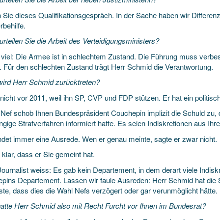
 Sie dieses Qualifikationsgespräch. In der Sache haben wir Differenz
rbehilfe.
rteilen Sie die Arbeit des Verteidigungsministers?
 viel: Die Armee ist in schlechtem Zustand. Die Führung muss verbes
. Für den schlechten Zustand trägt Herr Schmid die Verantwortung.
ird Herr Schmid zurücktreten?
nicht vor 2011, weil ihn SP, CVP und FDP stützen. Er hat ein politisc
l Nef schob Ihnen Bundespräsident Couchepin implizit die Schuld zu,
ngige Strafverfahren informiert hatte. Es seien Indiskretionen aus I
ndet immer eine Ausrede. Wen er genau meinte, sagte er zwar nicht.
klar, dass er Sie gemeint hat.
Journalist weiss: Es gab kein Departement, in dem derart viele Indis
pins Departement. Lassen wir faule Ausreden: Herr Schmid hat die 
ste, dass dies die Wahl Nefs verzögert oder gar verunmöglicht hätte.
atte Herr Schmid also mit Recht Furcht vor Ihnen im Bundesrat?