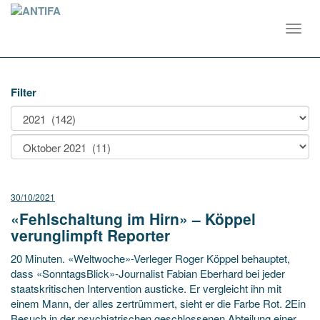
Toggl
navig
Filter
30/10/2021
«Fehlschaltung im Hirn» – Köppel
verunglimpft Reporter
20 Minuten. «Weltwoche»-Verleger Roger Köppel behauptet,
dass «SonntagsBlick»-Journalist Fabian Eberhard bei jeder
staatskritischen Intervention austicke. Er vergleicht ihn mit
einem Mann, der alles zertrümmert, sieht er die Farbe Rot. 2Ein
Besuch in der psychiatrischen geschlossenen Abteilung einer