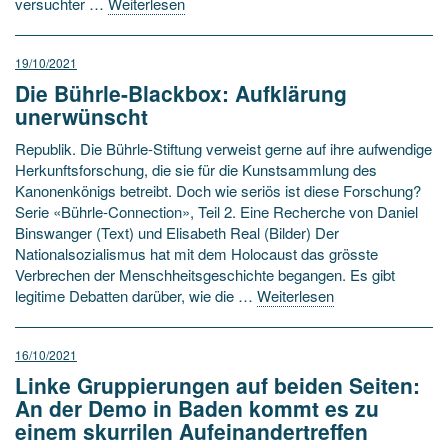
versuchter …
Weiterlesen
19/10/2021
Die Bührle-Blackbox: Aufklärung
unerwünscht
Republik. Die Bührle-Stiftung verweist gerne auf ihre aufwendige
Herkunfts­forschung, die sie für die Kunst­sammlung des
Kanonen­königs betreibt. Doch wie seriös ist diese Forschung?
Serie «Bührle-Connection», Teil 2. Eine Recherche von Daniel
Binswanger (Text) und Elisabeth Real (Bilder) Der
Nationalsozialismus hat mit dem Holocaust das grösste
Verbrechen der Menschheits­geschichte begangen. Es gibt
legitime Debatten darüber, wie die …
Weiterlesen
16/10/2021
Linke Gruppierungen auf beiden Seiten:
An der Demo in Baden kommt es zu
einem skurrilen Aufeinandertreffen