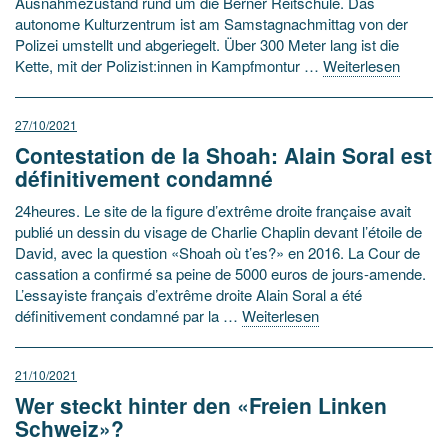
Ausnahmezustand rund um die Berner Reitschule. Das
autonome Kulturzentrum ist am Samstagnachmittag von der
Polizei umstellt und abgeriegelt. Über 300 Meter lang ist die
Kette, mit der Polizist:innen in Kampfmontur …
Weiterlesen
27/10/2021
Contestation de la Shoah: Alain Soral est
définitivement condamné
24heures. Le site de la figure d’extrême droite française avait
publié un dessin du visage de Charlie Chaplin devant l’étoile de
David, avec la question «Shoah où t’es?» en 2016. La Cour de
cassation a confirmé sa peine de 5000 euros de jours-amende.
L’essayiste français d’extrême droite Alain Soral a été
définitivement condamné par la …
Weiterlesen
21/10/2021
Wer steckt hinter den «Freien Linken
Schweiz»?