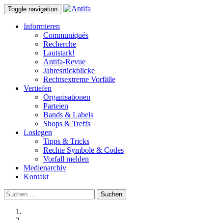
Toggle navigation
Informieren
Communiqués
Recherche
Lautstark!
Antifa-Revue
Jahresrückblicke
Rechtsextreme Vorfälle
Vertiefen
Organisationen
Parteien
Bands & Labels
Shops & Treffs
Loslegen
Tipps & Tricks
Rechte Symbole & Codes
Vorfall melden
Medienarchiv
Kontakt
Suchen
nach: