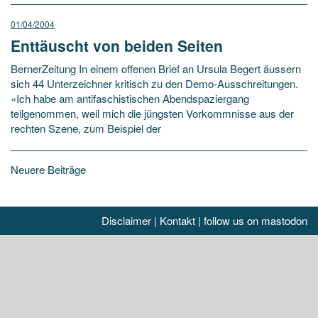
01/04/2004
Enttäuscht von beiden Seiten
BernerZeitung In einem offenen Brief an Ursula Begert äussern
sich 44 Unterzeichner kritisch zu den Demo-Ausschreitungen.
«Ich habe am antifaschistischen Abendspaziergang
teilgenommen, weil mich die jüngsten Vorkommnisse aus der
rechten Szene, zum Beispiel der
Beitragsnavigation
Neuere Beiträge
Disclaimer
|
Kontakt
|
follow us on mastodon