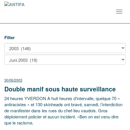
Toggl
navig
Filter
30/06/2003
Double manif sous haute surveillance
24 heures YVERDON A huit heures d’intervalle, quelque 70 «
antiracistes » et 130 skinheads ont bravé, samedi, l’interdiction
de manifester dans les rues du chef-lieu vaudois. Gros
déploiement policier et aucun incident. «Ben on est venu dire
que le racisme,