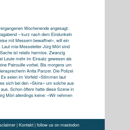
m vergangenen Wochenende angesagt.
tagabend – kurz nach dem Eindunkeln
ise mit Messern bewaffnet», will ein
Laut mia-Messeleiter Jürg Möri sind
ache ist relativ harmlos. Zwanzig
zwei Leute mehr im Einsatz gewesen als
 eine Patrouille vorbei. Bis morgens um
diensprecherin Anita Panzer. Die Polizei
 Es seien im Vorfeld «Stimmen laut
 es sich bei den «Skins» um solche aus
aus. Schon öfters hatte diese Szene in
rg Möri allerdings keine: «Wir nehmen
sclaimer
|
Kontakt
|
follow us on mastodon