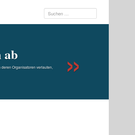
Suchen
Next
nach:
n ab
n deren Organisatoren verlauten,