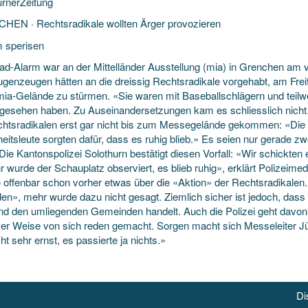
urnerZeitung
EN · Rechtsradikale wollten Ärger provozieren
 sperisen
ad-Alarm war an der Mittelländer Ausstellung (mia) in Grenchen a
ugenzeugen hätten an die dreissig Rechtsradikale vorgehabt,
am Frei
mia-Gelände zu stürmen. «Sie waren mit Baseballschlägern und teilwe
gesehen haben. Zu Auseinandersetzungen kam es schliesslich nicht. 
chtsradikalen erst gar nicht bis zum Messegelände gekommen: «Die S
heitsleute sorgten dafür, dass es ruhig blieb.» Es seien nur gerade 
Die Kantonspolizei Solothurn bestätigt diesen Vorfall: «Wir schickten
r wurde der Schauplatz observiert, es blieb ruhig», erklärt Polizeime
 offenbar schon vorher etwas über die «Aktion» der Rechtsradikalen.
en», mehr wurde dazu nicht gesagt. Ziemlich sicher ist jedoch, dass
nd den umliegenden Gemeinden handelt. Auch die Polizei geht davon 
ver Weise von sich reden gemacht. Sorgen macht sich Messeleiter Jü
ht sehr ernst, es passierte ja nichts.»
Di