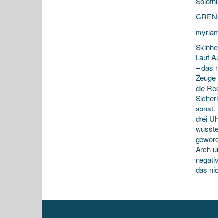
Soloth
GRENCH
myriam
Skinhe
Laut A
– das 
Zeuge 
die Re
Sicher
sonst. 
drei Uh
wusste
geword
Arch u
negati
das nic