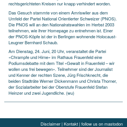
rechtsgerichteten Kreisen nur knapp verhindert worden.
Das Gesuch stammte von einem Amriswiler aus dem
Umfeld der Partei National Orientierter Schweizer (PNOS).
Die PNOS will an den Nationalratswahlen im Herbst 2003
teilnehmen, wie ihrer Homepage zu entnehmen ist. Einer
der PNOS-Köpfe ist der in Berlingen wohnende Holocaust-
Leugner Bernhard Schaub.
Am Dienstag, 24. Juni, 20 Uhr, veranstaltet die Partei
«Chrampfe und Hirne» im Rathaus Frauenfeld eine
Podiumsdebatte mit dem Titel «Gewalt in Frauenfeld – wir
wollen uns frei bewegen». Teilnehmer sind der Journalist
und Kenner der rechten Szene, Jürg Frischknecht, die
beiden Stadträte Werner Dickenmann und Christa Thorner,
der Sozialarbeiter bei der Oberstufe Frauenfeld Stefan
Heinzer und zwei Jugendliche. (wu)
Disclaimer
|
Kontakt
|
follow us on mastodon