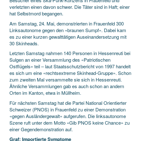
Besucher eines Ska-Punk-Konzerts in Frauenfeld und
verletzten einen davon schwer. Die Täter sind in Haft; einer
hat Selbstmord begangen.
Am Samstag, 24. Mai, demonstrierten in Frauenfeld 300
Linksautonome gegen den «braunen Sumpf». Dabei kam
es zu einer kurzen gewalttätigen Auseinandersetzung mit
30 Skinheads.
Letzten Samstag nahmen 140 Personen in Hessenreuti bei
Sulgen an einer Versammlung des «Patriotischen
Ostflügels» teil – laut Staatsschutzbericht von 1997 handelt
es sich um eine «rechtsextreme Skinhead-Gruppe». Schon
zum zweiten Mal versammelte sie sich in Hessenreuti.
Ähnliche Versammlungen gab es auch schon an andern
Orten im Kanton, etwa in Müllheim.
Für nächsten Samstag hat die Partei National Orientierter
Schweizer (PNOS) in Frauenfeld zu einer Demonstration
«gegen Ausländergewalt» aufgerufen. Die linksautonome
Szene ruft unter dem Motto «Gib PNOS keine Chance» zu
einer Gegendemonstration auf.
Graf: Importierte Symptome