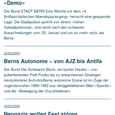
«Demo»
Der Bund STADT BERN Eine Woche vor dem «4.
Antifaschistischen Abendspaziergang» herrscht eine gespannte
Lage: Die Stadtpolizei spricht von einem «hohen
Gewaltpotenzial», erst recht nach den schweren
Ausschreitungen vom 25. Januar und um so mehr noch, als
Berns
22/02/2003
Berns Autonome – von AJZ bis Antifa
Der Bund Der Schwarze Block, ein bunter Haufen – von
pubertierenden Polit-Punks bis zu erwachsenen Strategen
revolutionären AufruhrsBerns autonome Szene ist im Zuge der
Jugendunruhen 1980-1982 aus übriggebliebenen 68er-«Spontis»
und der «Bewegung der Unzufriedenen»
16/02/2003
Neonazis wollen Fest stören