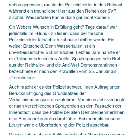
schon gegessen, raunte der Polizeidirektor in den Ratsaal,
während ein freundlicher Herr aus den Reihen der SVP
zischte, Wasserfallen könne doch gar nicht kochen.
Ob Webers Wunsch in Erfüllung geht? Tags darauf war
jedenfalls im «Bund» zu lesen, dass der forsche
Polizeidirektor tatsächlich zuhause bleiben werde. Ein
weiser Entscheid. Denn Wasserfallen ist ein
unverbesserlicher Scharfmacher: Letztes Jahr nannte er
die TeilnehmerInnen des Antifa -Spazierganges «die Brut
aus der Reithalle», und die Anti-Wef-DemonstrantInnen
bezeichnete er nach den Krawallen vom 25. Januar als
«Terroristen».
Auch macht er es der Polizei schwer, ihren Auftrag unter
Berücksichtigung des Grundsatzes der
Verhältnismässigkeit auszuführen. Vor einen Jahr verlangte
er nach verschiedenen Sprayereien an den Fassaden der
Innenstadt, dass die Polizei bei allen DemoteilnehmerInnen
eine Personenkontrolle durchführe. Bei mehr als tausend
Leuten war die Überforderung der Polizei absehbar.
Dieses Jahr steht der Antifaschistische Abendspaziergang