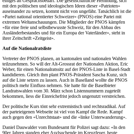
einiges an Gesprächsbedarf. Die gesellschaftliche Hemmung, sich
mit den politischen und ideologischen Ideen dieser «Patrioten»
auseinander zu setzen, kommt nicht von ungefähr. Tatsächlich ist die
«Partei national orientierter Schweizer» (PNOS) eine Partei mit
extremen Weltanschauungen. Die Mitglieder der PNOS kämpfen
«für eine freie und selbstbewusste Schweiz, für den Abbau des
Ausländerbestandes und für ein Europa der Vaterländer», steht in
ihrer Zeitschrift «Zeitgeist».
Auf die Nationalratsliste
Vertreter der PNOS planen, an kantonalen und nationalen Wahlen
teilzunehmen. So will der Alt-Grossrat der Nationalen Aktion, Eric
Weber, für einen Nationalratssitz auf der PNOS-Liste in Basel-Stadt
kandidieren. Gleich ihm plant PNOS-Präsident Sascha Kunz, sich
auf die Liste setzen zu lassen. Auch in Baselland wollte die PNOS
politisch mehr Einfluss nehmen. Sie hatte für die Baselbieter
Landratswahlen vom 30. März schon Listennummern zugeteilt
bekommen, liess die Einreichefrist jedoch ungenutzt verstreichen.
Der politische Kurs tönt sehr extremistisch und rechtsradikal. Auf
der parteieigenen Webseite ist viel von Kampf die Rede. Kampf
auch gegen den «Unrechtstaat» und die «linke Unterwanderung».
Daniel Dauwalder vom Bundesamt für Polizei sagt dazu: «In den
90er Jahren standen eher Asylsuchende im Kreuzfeuer, heute