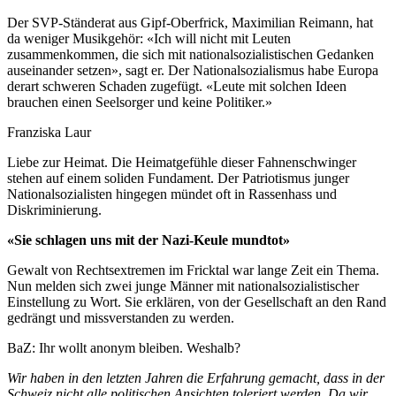
Der SVP-Ständerat aus Gipf-Oberfrick, Maximilian Reimann, hat
da weniger Musikgehör: «Ich will nicht mit Leuten
zusammenkommen, die sich mit nationalsozialistischen Gedanken
auseinander setzen», sagt er. Der Nationalsozialismus habe Europa
derart schweren Schaden zugefügt. «Leute mit solchen Ideen
brauchen einen Seelsorger und keine Politiker.»
Franziska Laur
Liebe zur Heimat. Die Heimatgefühle dieser Fahnenschwinger
stehen auf einem soliden Fundament. Der Patriotismus junger
Nationalsozialisten hingegen mündet oft in Rassenhass und
Diskriminierung.
«Sie schlagen uns mit der Nazi-Keule mundtot»
Gewalt von Rechtsextremen im Fricktal war lange Zeit ein Thema.
Nun melden sich zwei junge Männer mit nationalsozialistischer
Einstellung zu Wort. Sie erklären, von der Gesellschaft an den Rand
gedrängt und missverstanden zu werden.
BaZ: Ihr wollt anonym bleiben. Weshalb?
Wir haben in den letzten Jahren die Erfahrung gemacht, dass in der
Schweiz nicht alle politischen Ansichten toleriert werden. Da wir