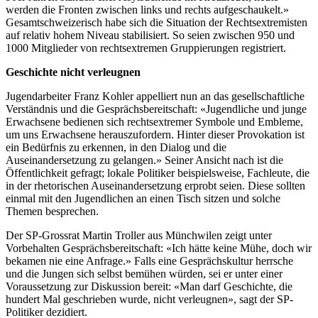
werden die Fronten zwischen links und rechts aufgeschaukelt.»
Gesamtschweizerisch habe sich die Situation der Rechtsextremisten
auf relativ hohem Niveau stabilisiert. So seien zwischen 950 und
1000 Mitglieder von rechtsextremen Gruppierungen registriert.
Geschichte nicht verleugnen
Jugendarbeiter Franz Kohler appelliert nun an das gesellschaftliche
Verständnis und die Gesprächsbereitschaft: «Jugendliche und junge
Erwachsene bedienen sich rechtsextremer Symbole und Embleme,
um uns Erwachsene herauszufordern. Hinter dieser Provokation ist
ein Bedürfnis zu erkennen, in den Dialog und die
Auseinandersetzung zu gelangen.» Seiner Ansicht nach ist die
Öffentlichkeit gefragt; lokale Politiker beispielsweise, Fachleute, die
in der rhetorischen Auseinandersetzung erprobt seien. Diese sollten
einmal mit den Jugendlichen an einen Tisch sitzen und solche
Themen besprechen.
Der SP-Grossrat Martin Troller aus Münchwilen zeigt unter
Vorbehalten Gesprächsbereitschaft: «Ich hätte keine Mühe, doch wir
bekamen nie eine Anfrage.» Falls eine Gesprächskultur herrsche
und die Jungen sich selbst bemühen würden, sei er unter einer
Voraussetzung zur Diskussion bereit: «Man darf Geschichte, die
hundert Mal geschrieben wurde, nicht verleugnen», sagt der SP-
Politiker dezidiert.