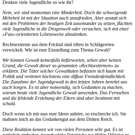
Denken viele Jugendliche so wie ihr?
Nein, wir sind momentan eine Minderheit. Doch die schweigende
Mehrheit ist mit der Situation auch unzufrieden. Aber anstatt sich
mit den Problemen der heutigen Zeit auseinander zu setzen, flüchten
viele Jugendliche in die Drogenwelt oder versuchen, sich mit einer
«Fun»-orientierten Lebensweise abzulenken.
Rechtsextreme aus dem Fricktal sind öfters in Schlägereien
verwickelt. Wie ist eure Einstellung zum Thema Gewalt?
Wir können Gewalt keinesfalls befürworten, sehen aber keinen
Grund, die Gewalt dieser so genannten «Rechtsextremen» zu
erklären. Die Täter solcher Gewalttaten befassen sich kaum mit
Politik und vertreten höchstens eine diffuse Fremdenfeindlichkeit.
Die Zunahme der Jugendgewalt in den letzten Jahren bereitet uns
auch Sorgen. Es ist aber notwendig, sich Gedanken zu machen,
warum heute viele Jugendliche Gewalt anwenden. Das Fernsehen
und die fehlende Erziehung der Eltern sind aber bestimmt mit
schuld.
Doch wenn ich mir nun eure Ideen anhöre, so erschrecke ich. Sie
mahnen mich an das Gedankengut aus dem Dritten Reich.
Diese Reaktion kennen wir von vielen Personen sehr gut. Es ist
natürlich einfacher, irgendwelche Vergleiche zur Hitler-Diktatur zu