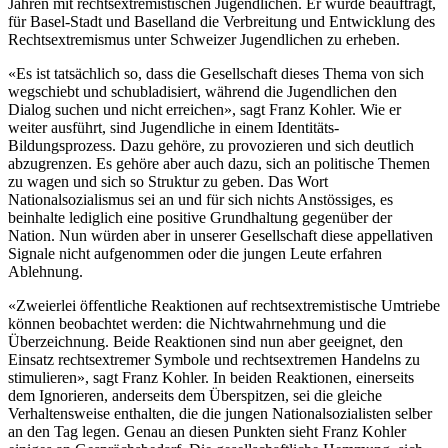
Jahren mit rechtsextremistischen Jugendlichen. Er wurde beauftragt,
für Basel-Stadt und Baselland die Verbreitung und Entwicklung des
Rechtsextremismus unter Schweizer Jugendlichen zu erheben.
«Es ist tatsächlich so, dass die Gesellschaft dieses Thema von sich
wegschiebt und schubladisiert, während die Jugendlichen den
Dialog suchen und nicht erreichen», sagt Franz Kohler. Wie er
weiter ausführt, sind Jugendliche in einem Identitäts-
Bildungsprozess. Dazu gehöre, zu provozieren und sich deutlich
abzugrenzen. Es gehöre aber auch dazu, sich an politische Themen
zu wagen und sich so Struktur zu geben. Das Wort
Nationalsozialismus sei an und für sich nichts Anstössiges, es
beinhalte lediglich eine positive Grundhaltung gegenüber der
Nation. Nun würden aber in unserer Gesellschaft diese appellativen
Signale nicht aufgenommen oder die jungen Leute erfahren
Ablehnung.
«Zweierlei öffentliche Reaktionen auf rechtsextremistische Umtriebe
können beobachtet werden: die Nichtwahrnehmung und die
Überzeichnung. Beide Reaktionen sind nun aber geeignet, den
Einsatz rechtsextremer Symbole und rechtsextremen Handelns zu
stimulieren», sagt Franz Kohler. In beiden Reaktionen, einerseits
dem Ignorieren, anderseits dem Überspitzen, sei die gleiche
Verhaltensweise enthalten, die die jungen Nationalsozialisten selber
an den Tag legen. Genau an diesen Punkten sieht Franz Kohler