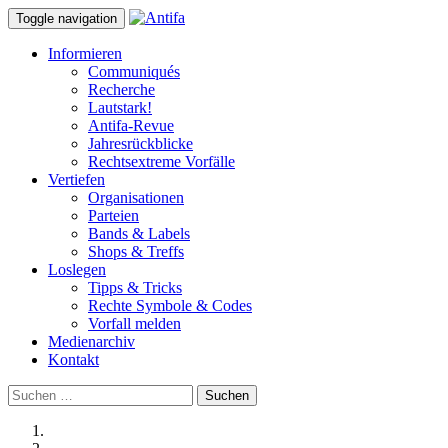
Toggle navigation
Informieren
Communiqués
Recherche
Lautstark!
Antifa-Revue
Jahresrückblicke
Rechtsextreme Vorfälle
Vertiefen
Organisationen
Parteien
Bands & Labels
Shops & Treffs
Loslegen
Tipps & Tricks
Rechte Symbole & Codes
Vorfall melden
Medienarchiv
Kontakt
Suchen
nach: