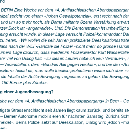
und
BERN Eine Woche vor dem «4. Antifaschistischen Abendspaziergang
olizei spricht von einem «hohen Gewaltpotenzial», erst recht nach 
 und um so mehr noch, als Berns
militante Szene Verstärkung erwart
zer Block ist «angemeldet». Und: Die Demonstration ist unbewilligt u
igung ersucht wurde. In dieser Lage versucht Polizei-kommandant Dan
zu treten. «Wir wollen die seit Jahren praktizierte Deeskalationsstrat
dass nach der WEF-Randale die Polizei «nicht mehr so grosse Handlu
umers Lage dadurch, dass wiederum Polizeidirektor Kurt Wasserfallen 
ehr viel von Dialog hält: «Zu diesen Leuten habe ich kein Vertrauen», m
-Veranstaltern, dem «Bündnis Alle gegen Rechts», und bei den «An
nBern» heisst es, man wolle friedlich protestieren wisse sich aber «
 die Inhalte der Antifa-Bewegung vergessen zu gehen. Die Bewegung 
 150 Berner plus Zürcher.
g einer Jugendbewegung?
uhe vor dem «4. Antifaschistischen Abendspaziergang» in Bern – G
tigste Strassenschlacht seit Jahren liegt kaum zurück, und bereits st
 Berner Autonome mobilisieren für nächsten Samstag, Zürichs Schwar
ldet». Berns Polizei setzt auf Deeskalation, Dialog wird jedoch «mas
en».