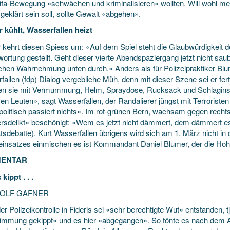
tifa-Bewegung «schwächen und kriminalisieren» wollten. Will wohl me
geklärt sein soll, sollte Gewalt «abgehen».
 kühlt, Wasserfallen heizt
 kehrt diesen Spiess um: «Auf dem Spiel steht die Glaubwürdigkeit de
ortung gestellt. Geht dieser vierte Abendspaziergang jetzt nicht saube
ichen Wahrnehmung unten durch.» Anders als für Polizeipraktiker Blumer
allen (fdp) Dialog vergebliche Müh, denn mit dieser Szene sei er fert
 sie mit Vermummung, Helm, Spraydose, Rucksack und Schlaginstr
sen Leuten», sagt Wasserfallen, der Randalierer jüngst mit Terrorist
politisch passiert nichts». Im rot-grünen Bern, wachsam gegen recht
ersdelikt» beschönigt: «Wem es jetzt nicht dämmert, dem dämmert es 
tsdebatte). Kurt Wasserfallen übrigens wird sich am 1. März nicht in
ieinsatzes einmischen es ist Kommandant Daniel Blumer, der die Hohe
ENTAR
ippt . . .
DOLF GAFNER
r Polizeikontrolle in Fideris sei «sehr berechtigte Wut» entstanden, t
timmung gekippt» und es hier «abgegangen». So tönte es nach dem A