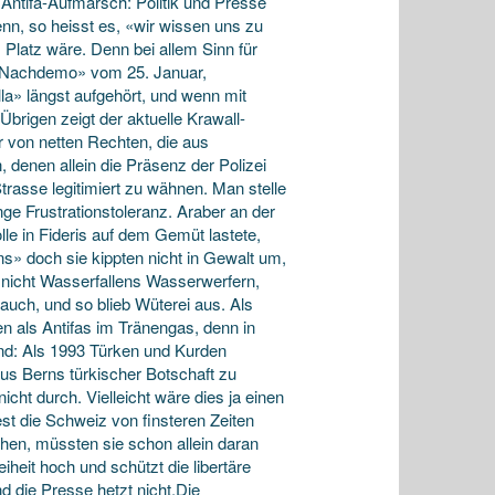
Antifa-Aufmarsch: Politik und Presse
enn, so heisst es, «wir wissen uns zu
latz wäre. Denn bei allem Sinn für
 «Nachdemo» vom 25. Januar,
a» längst aufgehört, und wenn mit
 Übrigen zeigt der aktuelle Krawall-
r von netten Rechten, die aus
 denen allein die Präsenz der Polizei
trasse legitimiert zu wähnen. Man stelle
ge Frustrationstoleranz. Araber an der
e in Fideris auf dem Gemüt lastete,
ions» doch sie kippten nicht in Gewalt um,
 nicht Wasserfallens Wasserwerfern,
uch, und so blieb Wüterei aus. Als
en als Antifas im Tränengas, denn in
 Und: Als 1993 Türken und Kurden
s Berns türkischer Botschaft zu
icht durch. Vielleicht wäre dies ja einen
st die Schweiz von finsteren Zeiten
chen, müssten sie schon allein daran
iheit hoch und schützt die libertäre
 die Presse hetzt nicht.Die