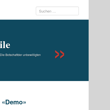
Suchen
Next
nach:
ile
ie Botschaftder unbewilligten
ge «Demo»