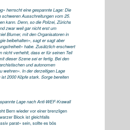
» herrscht eine gespannte Lage: Die
den schweren Ausschreitungen vom 25.
en kann. Denn, so die Polizei, Zürichs
nd zwar weil gar nicht erst um
iel Blumer, mit den Organisatoren in
egie beibehalten», sagt er sagt aber
ngsfreiheit» habe. Zusätzlich erschwert
nicht verhehlt, dass er für seinen Teil
it dieser Szene sei er fertig. Bei den
archistischen und autonomen
zu wehren». In der derzeitigen Lage
ist 2000 Köpfe stark. Sorge bereiten
espannte Lage nach Anti-WEF-Krawall
eht Bern wieder vor einer brenzligen
zer Block ist gleichfalls
siv parat» sein, sollte es bös