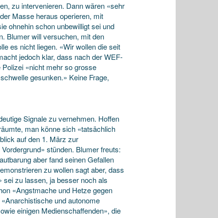
gen, zu intervenieren. Dann wären «sehr
s der Masse heraus operieren, mit
ie ohnehin schon unbewilligt sei und
n. Blumer will versuchen, mit den
le es nicht liegen. «Wir wollen die seit
 macht jedoch klar, dass nach der WEF-
 Polizei «nicht mehr so grosse
zschwelle gesunken.» Keine Frage,
eutige Signale zu vernehmen. Hoffen
nräumte, man könne sich «tatsächlich
blick auf den 1. März zur
m Vordergrund» stünden. Blumer freuts:
autbarung aber fand seinen Gefallen
demonstrieren zu wollen sagt aber, dass
 sei zu lassen, ja besser noch als
 schon «Angstmache und Hetze gegen
it «Anarchistische und autonome
 sowie einigen Medienschaffenden», die