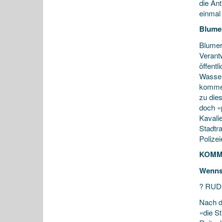
die An
einmal 
Blumer
Blumer
Verantw
öffentl
Wasserf
kommen
zu die
doch «
Kavali
Stadtra
Polize
KOMM
Wenns k
? RU
Nach de
«die S