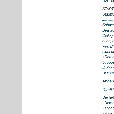
Der B
STADT 
Stadtp
Januar
Schwar
Bewill
Dialog 
auch, 
wird Bl
nicht s
«Demo»
Gruppe
drohen
Blumer
Abgan
(Un-)R
Die hef
«Demo»
«angeme
«abgeh