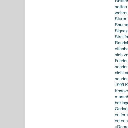
Reitsc
sollten
wehren
Sturm 
Baumas
Signalg
Streit
Randal
offenba
sich v
Friede
sondern
nicht 
sonder
1999 K
Kosovo
marsch
beklage
Gedank
entfern
erkenne
«Demo»