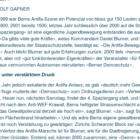
DOLF GAFNER
999 war Berns Antifa-Szene ein Potenzial von bloss gut 150 Leuten
800, 2001 bereits 1500, letztes Jahr schliesslich über 2000 auf die 
paziergang» ist eine eigentliche Jugendbewegung entstanden die auch
 «Da gibts viele gute Kräfte», weiss Kommandant Daniel Blumer, und F
tionsdiensts der Staatsschutzstelle, bestätigt es: «Die Antifa-Bewegun
.» Auch blickt Blumer auf gute Erfahrungen zurück: 2000 liefs «hervo
gt, aber mit «gut funktionierenden Eigenkräften» der Veranstalter «f
 aus vermummten Autonomen rekrutierten «Berner Demoschutz».
i unter verstärktem Druck
 Jahr jedoch eskalierte der Antifa-Anlass; es gab «deutlich mehr Gew
d flugs mutierte der «Demoschutz» vom Ordnungsdienst zum «Verteid
. Heuer nun, nächsten Samstag, findet der 4. Spaziergang statt, und 
echt nach dem Anti-WEF-Krawall, Berns heftigster Strassenschlacht 
das Gewaltpotenzial derzeit als hoch ein», sagt Blumer. «Ja», sagt Sc
nen Flächenbrand hinarbeiten.» Und als wäre Berns eigene gewaltberei
 ist noch Verstärkung zu gewärtigen: Zürichs Schwarzer Block sei «a
nVerbot des Antifa-Marschs ist für Blumer, wie für die Stadtregierun
schen Gründen. Erstens sei, kämen 2000 zusammen, eine «Demo» sow