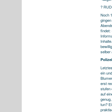
? RU
Noch 1
gingen 
Abends
findet:
Informa
Inhalte
bewilli
selber
Polize
Letztes
ein un
Blumer
erst r
stufen 
auf ei
genug,
tun? Ei
prakti