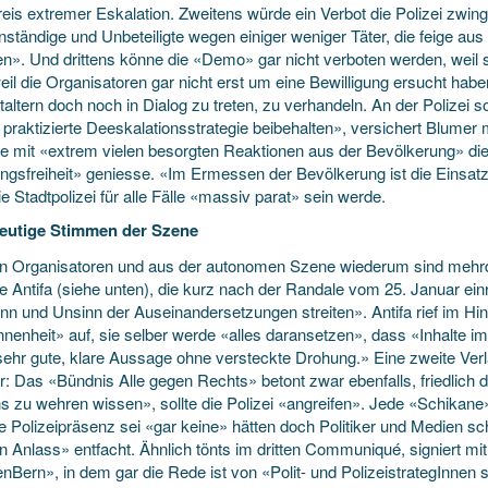
eis extremer Eskalation. Zweitens würde ein Verbot die Polizei zwin
nständige und Unbeteiligte wegen einiger weniger Täter, die feige au
en». Und drittens könne die «Demo» gar nicht verboten werden, weil s
il die Organisatoren gar nicht erst um eine Bewilligung ersucht habe
altern doch noch in Dialog zu treten, zu verhandeln. An der Polizei sol
 praktizierte Deeskalationsstrategie beibehalten», versichert Blumer
e mit «extrem vielen besorgten Reaktionen aus der Bevölkerung» die
ngsfreiheit» geniesse. «Im Ermessen der Bevölkerung ist die Einsat
e Stadtpolizei für alle Fälle «massiv parat» sein werde.
eutige Stimmen der Szene
n Organisatoren und aus der autonomen Szene wiederum sind mehrd
die Antifa (siehe unten), die kurz nach der Randale vom 25. Januar ei
nn und Unsinn der Auseinandersetzungen streiten». Antifa rief im Hin
nenheit» auf, sie selber werde «alles daransetzen», dass «Inhalte i
sehr gute, klare Aussage ohne versteckte Drohung.» Eine zweite Verl
r: Das «Bündnis Alle gegen Rechts» betont zwar ebenfalls, friedlich 
s zu wehren wissen», sollte die Polizei «angreifen». Jede «Schikane»
te Polizeipräsenz sei «gar keine» hätten doch Politiker und Medien
n Anlass» entfacht. Ähnlich tönts im dritten Communiqué, signiert m
nBern», in dem gar die Rede ist von «Polit- und PolizeistrategInnen