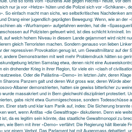
hule. Und so tönts vom «Bündnis Alle gegen Rechts» heute, vor dem 
 sich nur ja vor «Hetze» hüten und die Polizei sich vor «Schikane», d
». So einfach macht man sichs, wo selbstkritisches Nachdenken am P
und Drang einer jugendlich geprägten Bewegung: Wenn, wie an der
chinen als «Wurframpen» aufgefahren werden, hat die «Spassguerill
eschossen auf Polizisten gefeuert wird, ist dies schlicht kriminell. Im
fall, auf welch hohem Niveau in diesem Lande gejammert wird nicht nu
ierern gleich Terroristen machen. Sondern genauso von lieben Linken,
r der repressiven Provokation genug ist, um Gewaltmilitanz auf der S
or, andere Demonstranten mit weit mehr Problemdruck hätten so gerin
nskundgebung letzten Samstag etwa, denen nicht eine Ausweiskontroll
 ein drohender Krieg in ihrer Region, für viele ein «clash of civilisat
ansatzweise. Oder die Palästina-«Demo» im letzten Jahr, deren Klage
n Sharons Panzern galt und deren Wut gross war, deren Würde aber a
osovo-Albaner demonstrierten, hatten sie gewiss bitterlicher zu wein
 wurde massakriert und in Bern gleichwohl diszipliniert protestiert.
ierten, gabs nicht etwa Gummigeschosse, sondern Todesschüsse au
n. Einer starb und klar kam Panik auf, indes: Die Sicherung brannte n
en wert, wenn Antifas «die Gewaltfrage» diskutieren. Denn wie weite
t ist, da es legitim sein könnte, das staatliche Gewaltmonopol zu bre
n, wie Bern mit ihrer «Demo» verfährt: Die Regierung hält liberale Fre
 vor einem Verbot. Das Parlament hat mit Augenmass debattiert, und