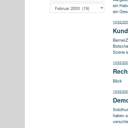
ein Hake
ein Ges
10/02/20
Kund
BernerZ
Botscha
Szene s
10/02/20
Rech
Blick
10/02/20
Demo
Solothu
haben a
verschi