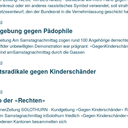
nkreuz oder ein anderes rassistisches Symbol verwendet, soll strafre
etzesentwurf, den der Bundesrat in die Vernehmlassung geschickt ha
03
gebung gegen Pädophile
eitung Am Samstagnachmittag zogen rund 100 Angehörige derrechten
ftder unbewilligten Demonstration war prägnant: «GegenKinderschä
ind amSamstagnachmittag durch die Gassen
03
tsradikale gegen Kinderschänder
03
 der «Rechten»
rnerZeitung SOLOTHURN · Kundgebung «Gegen Kinderschänder» Ru
m Samstagnachmittag inSolothurn friedlich «Gegen Kinderschänder»
edenen Kantonen besammelten sich