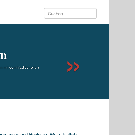
Suchen
Next
nach:
en
 mit dem traditionellen
ssisten und Hooligans Wer öffentlich