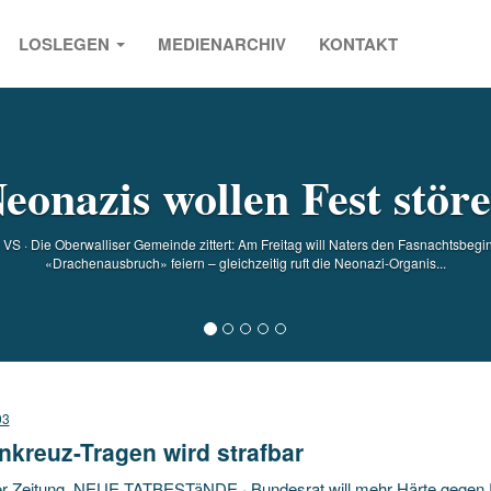
LOSLEGEN
MEDIENARCHIV
KONTAKT
s
eonazis wollen Fest stör
S · Die Oberwalliser Gemeinde zittert: Am Freitag will Naters den Fasnachtsbeginn
«Drachenausbruch» feiern – gleichzeitig ruft die Neonazi-Organis...
03
kreuz-Tragen wird strafbar
r Zeitung. NEUE TATBESTäNDE · Bundesrat will mehr Härte gegen Ra