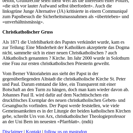
betont, Grundrechte seien mehr wert als die Interessen einer Polizei,
«die sich vor lauter Aufwand selbst überfordert». Auch die
linksgrüne Junge Alternative (JA) kritisierte in einem Communiqué
zum Papstbesuch die Sicherheitsmassnahmen als «übertrieben» und
«unverhältnismässig».
Christkatholischer Gruss
Als 1871 die Unfehlbarkeit des Papstes verkündet wurde, kam es
zur Teilung: Eine Minderheit der Katholiken akzeptierte das Dogma
nicht, sammelte sich in einer neuen Christkatholischen ? auch
Altkatholisch genannten ? Kirche. Im Jahr 2000 wurde in Solothurn
eine Frau zur ersten christkatholischen Priesterin geweiht.
Vom Berner Viktoriaheim aus sieht der Papst in der
gegenüberliegenden Altstadt die christkatholische Kirche St. Peter
und Paul. Darum entstand die Idee, ein Transparent mit einer
Botschaft an den Turm zu hängen, doch man kam wieder davon ab.
Johannes Paul II. wird dafür auf dem Nachttischchen ein
druckfrisches Exemplar des neuen christkatholischen Gebets- und
Gesangbuchs vorfinden. Der Papst werde feststellen, wie viele
Gemeinsamkeiten es in der Liturgie der beiden katholischen Kirchen
gebe, schreibt Urs von Arx, christkatholischer Theologieprofessor
an der Uni Bern im neuesten «Pfarrblatt». (mdü)
Disclaimer
|
Kontakt
|
follow us on mastodon