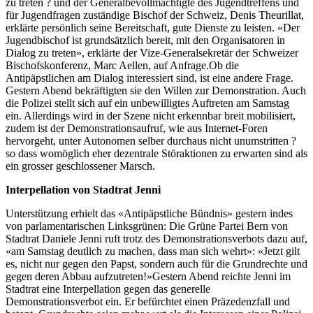
zu treten ? und der Generalbevollmächtigte des Jugendtreffens und
für Jugendfragen zuständige Bischof der Schweiz, Denis Theurillat,
erklärte persönlich seine Bereitschaft, gute Dienste zu leisten. «Der
Jugendbischof ist grundsätzlich bereit, mit den Organisatoren in
Dialog zu treten», erklärte der Vize-Generalsekretär der Schweizer
Bischofskonferenz, Marc Aellen, auf Anfrage.Ob die
Antipäpstlichen am Dialog interessiert sind, ist eine andere Frage.
Gestern Abend bekräftigten sie den Willen zur Demonstration. Auch
die Polizei stellt sich auf ein unbewilligtes Auftreten am Samstag
ein. Allerdings wird in der Szene nicht erkennbar breit mobilisiert,
zudem ist der Demonstrationsaufruf, wie aus Internet-Foren
hervorgeht, unter Autonomen selber durchaus nicht unumstritten ?
so dass womöglich eher dezentrale Störaktionen zu erwarten sind als
ein grosser geschlossener Marsch.
Interpellation von Stadtrat Jenni
Unterstützung erhielt das «Antipäpstliche Bündnis» gestern indes
von parlamentarischen Linksgrünen: Die Grüne Partei Bern von
Stadtrat Daniele Jenni ruft trotz des Demonstrationsverbots dazu auf,
«am Samstag deutlich zu machen, dass man sich wehrt»: «Jetzt gilt
es, nicht nur gegen den Papst, sondern auch für die Grundrechte und
gegen deren Abbau aufzutreten!»Gestern Abend reichte Jenni im
Stadtrat eine Interpellation gegen das generelle
Demonstrationsverbot ein. Er befürchtet einen Präzedenzfall und