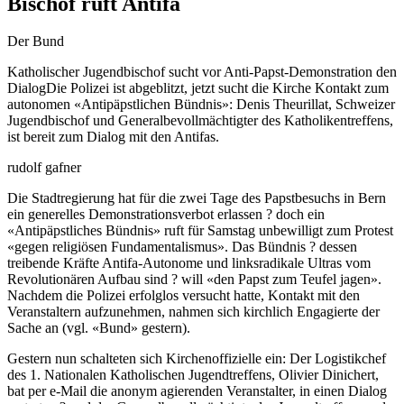
Bischof ruft Antifa
Der Bund
Katholischer Jugendbischof sucht vor Anti-Papst-Demonstration den
DialogDie Polizei ist abgeblitzt, jetzt sucht die Kirche Kontakt zum
autonomen «Antipäpstlichen Bündnis»: Denis Theurillat, Schweizer
Jugendbischof und Generalbevollmächtigter des Katholikentreffens,
ist bereit zum Dialog mit den Antifas.
rudolf gafner
Die Stadtregierung hat für die zwei Tage des Papstbesuchs in Bern
ein generelles Demonstrationsverbot erlassen ? doch ein
«Antipäpstliches Bündnis» ruft für Samstag unbewilligt zum Protest
«gegen religiösen Fundamentalismus». Das Bündnis ? dessen
treibende Kräfte Antifa-Autonome und linksradikale Ultras vom
Revolutionären Aufbau sind ? will «den Papst zum Teufel jagen».
Nachdem die Polizei erfolglos versucht hatte, Kontakt mit den
Veranstaltern aufzunehmen, nahmen sich kirchlich Engagierte der
Sache an (vgl. «Bund» gestern).
Gestern nun schalteten sich Kirchenoffizielle ein: Der Logistikchef
des 1. Nationalen Katholischen Jugendtreffens, Olivier Dinichert,
bat per e-Mail die anonym agierenden Veranstalter, in einen Dialog