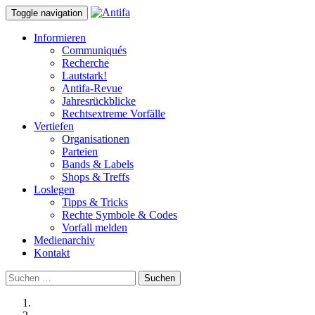
Toggle navigation
Informieren
Communiqués
Recherche
Lautstark!
Antifa-Revue
Jahresrückblicke
Rechtsextreme Vorfälle
Vertiefen
Organisationen
Parteien
Bands & Labels
Shops & Treffs
Loslegen
Tipps & Tricks
Rechte Symbole & Codes
Vorfall melden
Medienarchiv
Kontakt
Suchen
nach: