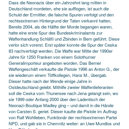
Dass die Neonazis über ein Jahrzehnt lang mitten in
Deutschland mordeten, ehe sie aufflogen, ist auch die
Schuld der Ermittler, die falsche Spuren verfolgt und den
rechtsextremen Hintergrund der Taten verkannt hatten.
Bereits 2004, als die Hälfte der Morde begangen waren,
hatte eine erste Spur des Bundeskriminalamts zur
Waffenhandlung Schläfli und Zbinden in Bern geführt. Diese
verlor sich vorerst. Erst später konnte die Spur der Ceska
83 nachverfolgt werden. Die Waffe war Mitte der 1990er
Jahre für 1250 Franken von einem Solothurner
Generalimporteur angeboten worden. Das Berner
Waffengeschäft verkaufte die Pistole 1996 an Anton G., der
sie wiederum einem Töffkollegen, Hans M., übergab.
Dieser hatte nach der Wende einige Jahre in
Ostdeutschland gelebt. Mithilfe zweier Waffenlieferanten
soll die Ceska vom Thunersee nach Jena gelangt sein, wo
sie 1999 oder Anfang 2000 über den Ladentisch der
Neonazi-Boutique Madley ging – und damit in die Hände
von Carsten S. geriet. Dieser kaufte die Pistole im Auftrag
von Ralf Wohlleben, Funktionär der rechtsextremen Partei
NPD, und gab sie in Chemnitz weiter: an Uwe Mundlos und