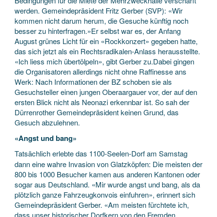
Bedingungen für die Miete der Mehrzweckhalle verschärft
werden. Gemeindepräsident Fritz Gerber (SVP): «Wir
kommen nicht darum herum, die Gesuche künftig noch
besser zu hinterfragen.»Er selbst war es, der Anfang
August grünes Licht für ein «Rockkonzert» gegeben hatte,
das sich jetzt als ein Rechtsradikalen-Anlass herausstellte.
«Ich liess mich übertölpeln», gibt Gerber zu.Dabei gingen
die Organisatoren allerdings nicht ohne Raffinesse ans
Werk: Nach Informationen der BZ schoben sie als
Gesuchsteller einen jungen Oberaargauer vor, der auf den
ersten Blick nicht als Neonazi erkennbar ist. So sah der
Dürrenrother Gemeindepräsident keinen Grund, das
Gesuch abzulehnen.
«Angst und bang»
Tatsächlich erlebte das 1100-Seelen-Dorf am Samstag
dann eine wahre Invasion von Glatzköpfen: Die meisten der
800 bis 1000 Besucher kamen aus anderen Kantonen oder
sogar aus Deutschland. «Mir wurde angst und bang, als da
plötzlich ganze Fahrzeugkonvois einfuhren», erinnert sich
Gemeindepräsident Gerber. «Am meisten fürchtete ich,
dass unser historischer Dorfkern von den Fremden