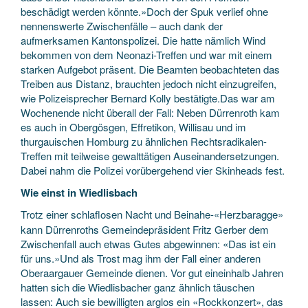
beschädigt werden könnte.»Doch der Spuk verlief ohne
nennenswerte Zwischenfälle – auch dank der
aufmerksamen Kantonspolizei. Die hatte nämlich Wind
bekommen von dem Neonazi-Treffen und war mit einem
starken Aufgebot präsent. Die Beamten beobachteten das
Treiben aus Distanz, brauchten jedoch nicht einzugreifen,
wie Polizeisprecher Bernard Kolly bestätigte.Das war am
Wochenende nicht überall der Fall: Neben Dürrenroth kam
es auch in Obergösgen, Effretikon, Willisau und im
thurgauischen Homburg zu ähnlichen Rechtsradikalen-
Treffen mit teilweise gewalttätigen Auseinandersetzungen.
Dabei nahm die Polizei vorübergehend vier Skinheads fest.
Wie einst in Wiedlisbach
Trotz einer schlaflosen Nacht und Beinahe-«Herzbaragge»
kann Dürrenroths Gemeindepräsident Fritz Gerber dem
Zwischenfall auch etwas Gutes abgewinnen: «Das ist ein
für uns.»Und als Trost mag ihm der Fall einer anderen
Oberaargauer Gemeinde dienen. Vor gut eineinhalb Jahren
hatten sich die Wiedlisbacher ganz ähnlich täuschen
lassen: Auch sie bewilligten arglos ein «Rockkonzert», das