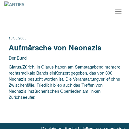
Toggl
navig
13/06/2005
Aufmärsche von Neonazis
Der Bund
Glarus/Zürich. In Glarus haben am Samstagabend mehrere
rechtsradikale Bands einKonzert gegeben, das von 300
Neonazis besucht worden ist. Die Veranstaltungverlief ohne
Zwischenfälle. Friedlich blieb auch das Treffen von
Neonazis imzürcherischen Oberrieden am linken
Zürichseeufer.
Disclaimer
|
Kontakt
|
follow us on mastodon