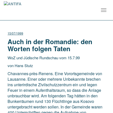
Toggl
navig
15/07/1999
Auch in der Romandie: den
Worten folgen Taten
WoZ und Jüdische Rundschau vom 15.7.99
von Hans Stutz
Chavannes-près-Renens. Eine Vorortsgemeinde von
Lausanne. Einer oder mehrere Unbekannte brechen
ins unterirdische Zivilschutzzentrum ein und legen
Feuer in einem Aufenthaltsraum, so dass die Anlage
unbrauchbar wird. Am folgenden Tag hätten in den
Bunkerräumen rund 130 Flüchtlinge aus Kosovo
untergebracht werden sollen. In der Gemeinde waren
400 Unterschriften gegen die Aufnahme von