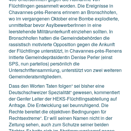
Flüchtlingen gesammelt worden. Die Ereignisse in
Chavannes-près-Renens erinnern an Bronschhofen,
wo im vergangenen Oktober eine Bombe explodierte,
unmittelbar bevor AsylbewerberInnen in eine
leerstehende Militärunterkunft einziehen sollten. In
Bronschhofen hatten die Gemeindebehörden die
rassistisch motivierte Opposition gegen die Ankunft
der Flüchtlinge unterstützt, in Chavannes-près-Renens
initierte Gemeindepräsidentin Denise Perler (einst
SPS, nun parteilos) persönlich die
Unterschriftensammlung, unterstützt von zwei weiteren
Gemeinderatsmitgliedern.
Dass den Worten Taten folgen“ sei bisher eine
Deutschschweizer Spezialität“ gewesen, kommentiert
der Genfer Leiter der HEKS-Flüchtlingsabteilung auf
Anfrage. Die Entwicklung sei beunruhigend. Die
Rechte bereitet die objektiven Bedingungen für
Rechtsextreme“. Er will seinen Namen nicht in der
Zeitung sehen, auch zum Schutze seiner beiden
Töchter. Er hatte sich im Abstimmungskampf gegen