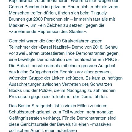
Kapitalismus zu demonstrieren. Während sich wegen der
Corona-Pandemie im privaten Raum nicht mehr als zehn
Menschen treffen dürfen, finden sich beim Tinguely-
Brunnen gut 2000 Personen ein – immerhin fast alle mit
Masken –, um «ein Zeichen zu setzen» gegen die
«zunehmende Repression des Staates».
Gemeint waren die über 60 Strafverfahren gegen
Teilnehmer der «Basel Nazifrei»-Demo von 2018. Genau
vor zwei Jahren protestierten linke Demonstranten gegen
eine bewilligte Demonstration der rechtsextremen PNOS.
Die Polizei musste damals mit einem grossen Aufgebot
das kleine Grüppchen der Rechten vor einer grossen,
wütenden Gruppe der Linken schützen. Es kam zu heftigen
Ausschreitungen zwischen Vertretern des Schwarzen
Blocks und der Polizei, die im Nachgang zu zahlreichen
Prozessen gegen die Teilnehmer der Demo führten.
Das Basler Strafgericht ist in vielen Fällen zu einem
Schuldspruch gelangt, zum Teil wurden mehrmonatige
Gefängnisstrafen verhängt. Für die Demonstranten sind
diese Gerichtsurteile der Beweis für einen «massiven
politischen Angriff, einen autoritären