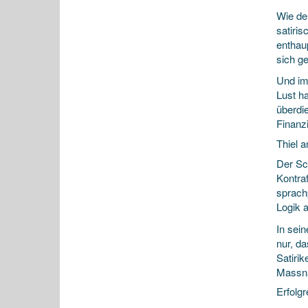
Wie de
satiris
enthau
sich g
Und im 
Lust h
überdi
Finanzi
Thiel 
Der Sc
Kontra
sprachp
Logik 
In sein
nur, da
Satirik
Massna
Erfolg