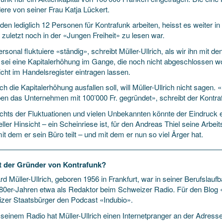
dere von seiner Frau Katja Lückert.
en lediglich 12 Personen für Kontrafunk arbeiten, heisst es weiter i
 zuletzt noch in der «Jungen Freiheit» zu lesen war.
rsonal fluktuiere «ständig», schreibt Müller-Ullrich, als wir ihn mit 
t sei eine Kapitalerhöhung im Gange, die noch nicht abgeschlossen w
icht im Handelsregister eintragen lassen.
h die Kapitalerhöhung ausfallen soll, will Müller-Ullrich nicht sagen.
ben das Unternehmen mit 100’000 Fr. gegründet», schreibt der Kontra
chts der Fluktuationen und vielen Unbekannten könnte der Eindruck e
eller Hinsicht – ein Scheinriese ist, für den Andreas Thiel seine Arb
 mit dem er sein Büro teilt – und mit dem er nun so viel Ärger hat.
t der Gründer von Kontrafunk?
d Müller-Ullrich, geboren 1956 in Frankfurt, war in seiner Berufslaufb
80er-Jahren etwa als Redaktor beim Schweizer Radio. Für den Blog
zer Staatsbürger den Podcast «Indubio».
seinem Radio hat Müller-Ullrich einen Internetpranger an der Adres