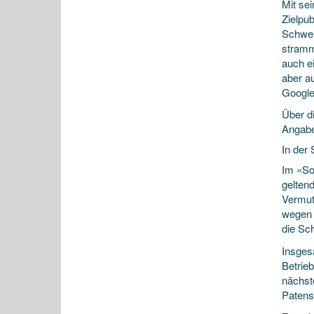
Mit se
Zielpu
Schwer
stramm
auch e
aber a
Google-
Über di
Angabe
In der
Im «So
geltend
Vermut
wegen 
die Sch
Insges
Betrieb
nächste
Patens