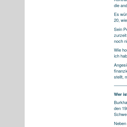
die an
Es würd
20, wie
Sein Pe
zurzei
noch n
Wie hoc
ich ha
Angesi
finanzi
stellt,
Wer is
Burkhar
den 19
Schwei
Neben 