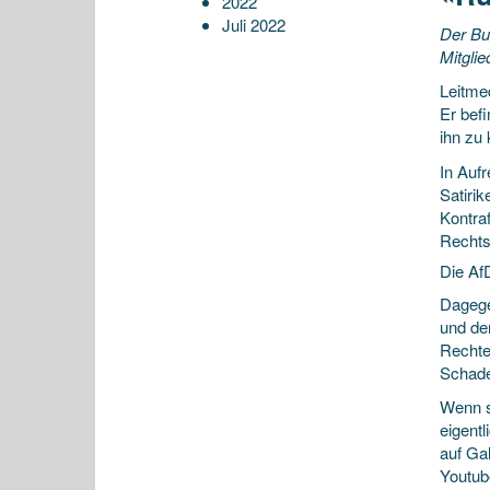
2022
Juli 2022
Der Bu
Mitgli
Leitmed
Er befi
ihn zu
In Aufr
Satiri
Kontra
Rechts
Die Af
Dagege
und de
Rechten
Schade
Wenn sc
eigent
auf Gal
Youtub