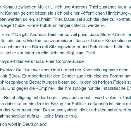
r Kontakt zwischen Müller-Ullrich und Andreas Thiel zustande kam, w
ch: Kennen gelernt hätten sie sich bei einer «öffentlichen Hinrichtung»,
ptet werden sollen, schreibt Thiel. Dabei sei auch die Idee zu Kontra
eweigert habe, «ohne Publikum hingerichtet zu werden».
Ernst? Da gibt Andreas Thiel nur so viel preis, dass Müller-Ullrich m
atte, ein neues Medium auszuprobieren, dass er bei der Konzeption vo
es auch noch ein Büro mit Sitzungszimmer und Sekretariat» hatte, da
ell sei er am Internetradio nicht beteiligt, sagt Thiel.
analysiert das Versmass einer Corona-Busse
hweizer Satiriker war aber nicht nur bei der Konzeptionsphase dabei
funk-Büros. Er moderiert für den Sender auch ein eigenes Format 
hilosophische Betrachtungen bieten soll. In den bisherigen Folgen spri
aus. Und gegen die «Empirie», die ihm zufolge nur die «statistische 
er Beschäftigung mit der Logik – wie auch sonst – wirkt vieles in Thi
ss dabei kaum ein direkter Bezug zur Politik zu erkennen ist, sieht m
er das Versmass einer Busse analysierte, die er erhalten habe, weil e
hmenkritiker auftrat – keine Maske trug.
reich wohl in Deutschland