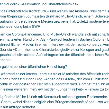
schleudern», «Dummheit und Charakterlosigkeit»
t das Internetradio Kontrafunk – und warum hat Andreas Thiel damit 
vom 65-jährigen Journalisten Burkhard Müller-Ullrich, einem Schweize
aufbahn für verschiedene Medien gearbeitet hat. Zuletzt moderierte er 
ssionssendung beim SWR.
am die Corona-Pandemie. Und Müller-Ullrich wandte sich mit schar
enfinanzierten Rundfunk: Als «Panikschleudern in Sachen Corona» b
lich-rechtlichen Medien in einem Interview mit der rechtskonservative
 über die «Dummheit und Charakterlosigkeit» vieler Kollegen und gl
geschaltetheit» bei den Aufsichtsgremien der öffentlich-rechtlichen 
machen.
gelernt bei einer öffentlichen Hinrichtung?
 während seiner letzten Jahre als freier Mitarbeiter des öffentlich-re
h einen Podcast für den Blog «Achse des Guten», der vom Publizist
ektrum der politischen Rechten zugeordnet wird. Dort hat man ihn abe
 in einem weiteren Interview mit der «Jungen Freiheit» – «etwas zu to
i gründete Müller-Ullrich mit Kontrafunk seinen eigenen Radiosender.
 Cham, wobei dieser lediglich eine Bürogemeinschaft pflege, «wo wir u
er auf Anfrage schreibt.