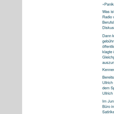
«Panik
Was is
Radio 
Berufsl
Disku
Dann k
gebühr
öffent
klagte
Gleich
auszu
Kennen 
Bereits
Ullric
dem Sp
Ullrich
Im Jun
Büro in
Satirik