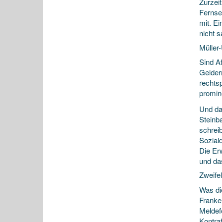
Zurzei
Fernseh
mit. E
nicht 
Müller-
Sind Af
Gelder
rechtsp
promin
Und da
Steinba
schreib
Sozial
Die Er
und das
Zweife
Was di
Franke
Meldef
Kontraf