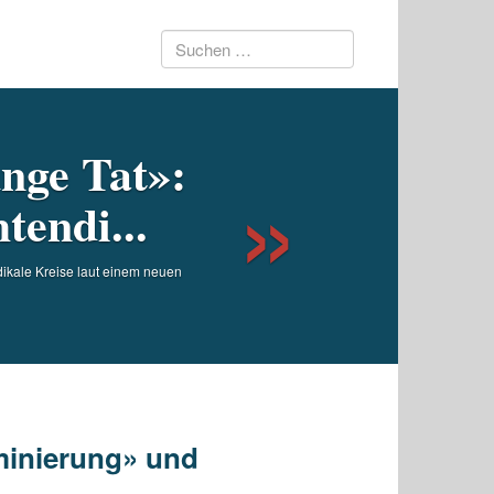
Suchen
Next
nach:
nge Tat»:
tendi...
adikale Kreise laut einem neuen
iminierung» und