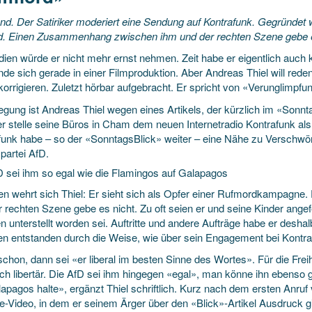
nd. Der Satiriker moderiert eine Sendung auf Kontrafunk. Gegründet 
ed. Einen Zusammenhang zwischen ihm und der rechten Szene gebe es
ien würde er nicht mehr ernst nehmen. Zeit habe er eigentlich auch ke
nde sich gerade in einer Filmproduktion. Aber Andreas Thiel will rede
 korrigieren. Zuletzt hörbar aufgebracht. Er spricht von «Verunglimp
egung ist Andreas Thiel wegen eines Artikels, der kürzlich im «Sonnt
ker stelle seine Büros in Cham dem neuen Internetradio Kontrafunk al
funk habe – so der «SonntagsBlick» weiter – eine Nähe zu Verschwö
partei AfD.
D sei ihm so egal wie die Flamingos auf Galapagos
n wehrt sich Thiel: Er sieht sich als Opfer einer Rufmordkampag
r rechten Szene gebe es nicht. Zu oft seien er und seine Kinder ange
 unterstellt worden sei. Auftritte und andere Aufträge habe er deshalb
n entstanden durch die Weise, wie über sein Engagement bei Kontraf
hon, dann sei «er liberal im besten Sinne des Wortes». Für die Freih
lich libertär. Die AfD sei ihm hingegen «egal», man könne ihn ebenso
apagos halte», ergänzt Thiel schriftlich. Kurz nach dem ersten Anruf v
e-Video, in dem er seinem Ärger über den «Blick»-Artikel Ausdruck gi