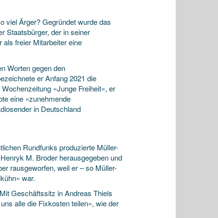
so viel Ärger? Gegründet wurde das
r Staatsbürger, der in seiner
als freier Mitarbeiter eine
fen Worten gegen den
ezeichnete er Anfang 2021 die
n Wochenzeitung «Junge Freiheit», er
aubte eine «zunehmende
Radiosender in Deutschland
chtlichen Rundfunks produzierte Müller-
en Henryk M. Broder herausgegeben und
r rausgeworfen, weil er – so Müller-
llkühn» war.
 Mit Geschäftssitz in Andreas Thiels
ns alle die Fixkosten teilen», wie der