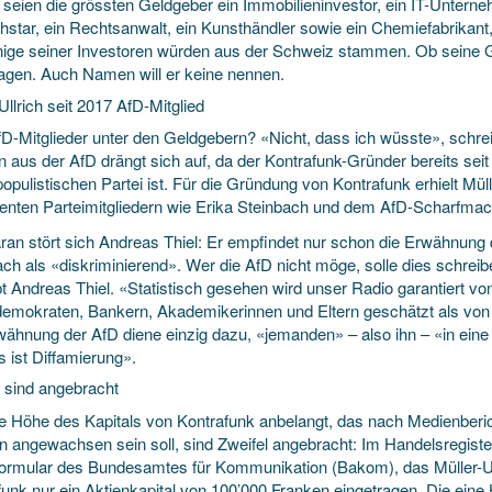
t seien die grössten Geldgeber ein Immobilieninvestor, ein IT-Untern
star, ein Rechtsanwalt, ein Kunsthändler sowie ein Chemiefabrikant, t
inige seiner Investoren würden aus der Schweiz stammen. Ob seine G
sagen. Auch Namen will er keine nennen.
Ullrich seit 2017 AfD-Mitglied
D-Mitglieder unter den Geldgebern? «Nicht, dass ich wüsste», schreib
n aus der AfD drängt sich auf, da der Kontrafunk-Gründer bereits sei
opulistischen Partei ist. Für die Gründung von Kontrafunk erhielt Mü
enten Parteimitgliedern wie Erika Steinbach und dem AfD-Scharfma
ran stört sich Andreas Thiel: Er empfindet nur schon die Erwähnun
ch als «diskriminierend». Wer die AfD nicht möge, solle dies schreib
t Andreas Thiel. «Statistisch gesehen wird unser Radio garantiert vo
demokraten, Bankern, Akademikerinnen und Eltern geschätzt als von A
wähnung der AfD diene einzig dazu, «jemanden» – also ihn – «in eine
 ist Diffamierung».
l sind angebracht
e Höhe des Kapitals von Kontrafunk anbelangt, das nach Medienbericht
n angewachsen sein soll, sind Zweifel angebracht: Im Handelsregist
ormular des Bundesamtes für Kommunikation (Bakom), das Müller-Ullri
unk nur ein Aktienkapital von 100’000 Franken eingetragen. Die eine 