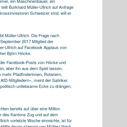
ehmer, ein Maschinenbauer, ein
eilt Burkhard Müller-Ullrich auf Anfrage
rossinvestoren Schweizer sind, will er
t Müller-Ullrich. Die Frage nach
t September 2017 Mitglied der
ller-Ullrich auf Facebook Applaus von
cher Björn Höcke.
g der Facebook-Posts von Höcke und
en, aber ihn aus dem Spiel lassen,
n mehr Pfadfinderinnen, Rotariern,
fD-Mitgliedern», meint der Satiriker.
 politisch unliebsame Ecke zu drängen,
en bereits auf über eine Million
er des Kantons Zug und auf dem
ch vorletzte Woche einreichte, ist für
Hälfte davon stammt von Müller-Ullrich,