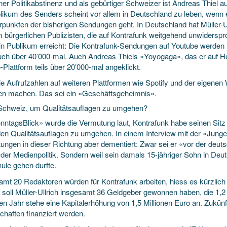
iner Politikabstinenz und als gebürtiger Schweizer ist Andreas Thiel
blikum des Senders scheint vor allem in Deutschland zu leben, wenn
punkten der bisherigen Sendungen geht. In Deutschland hat Müller-Ull
 bürgerlichen Publizisten, die auf Kontrafunk weitgehend unwiders
in Publikum erreicht: Die Kontrafunk-Sendungen auf Youtube werden i
uch über 40’000-mal. Auch Andreas Thiels «Yoyogaga», das er auf Ho
Plattform teils über 20’000-mal angeklickt.
e Aufrufzahlen auf weiteren Plattformen wie Spotify und der eigenen W
n machen. Das sei ein «Geschäftsgeheimnis».
 Schweiz, um Qualitätsauflagen zu umgehen?
nntagsBlick» wurde die Vermutung laut, Kontrafunk habe seinen Sitz 
en Qualitätsauflagen zu umgehen. In einem Interview mit der «Jungen 
ungen in dieser Richtung aber dementiert: Zwar sei er «vor der deutsc
der Medienpolitik. Sondern weil sein damals 15-jähriger Sohn in De
ule gehen durfte.
amt 20 Redaktoren würden für Kontrafunk arbeiten, hiess es kürzlich 
 soll Müller-Ullrich insgesamt 36 Geldgeber gewonnen haben, die 1,2 
n Jahr stehe eine Kapitalerhöhung von 1,5 Millionen Euro an. Zukünfti
chaften finanziert werden.