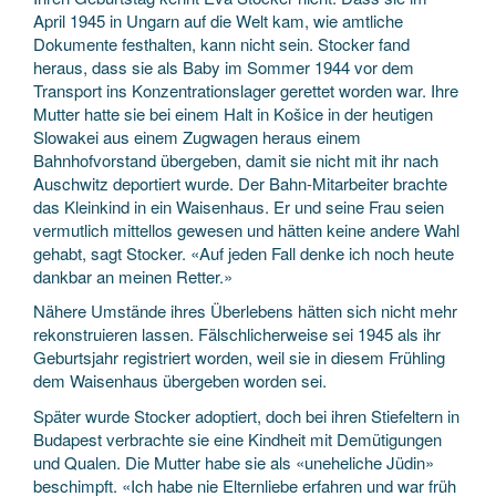
April 1945 in Ungarn auf die Welt kam, wie amtliche
Dokumente festhalten, kann nicht sein. Stocker fand
heraus, dass sie als Baby im Sommer 1944 vor dem
Transport ins Konzentrationslager gerettet worden war. Ihre
Mutter hatte sie bei einem Halt in Košice in der heu­tigen
Slowakei aus einem Zugwagen heraus einem
Bahnhofvorstand übergeben, damit sie nicht mit ihr nach
Auschwitz deportiert wurde. Der Bahn-Mitarbeiter brachte
das Kleinkind in ein Waisenhaus. Er und seine Frau seien
vermutlich mittellos gewesen und hätten keine andere Wahl
gehabt, sagt Stocker. «Auf jeden Fall denke ich noch heute
dankbar an meinen Retter.»
Nähere Umstände ihres Überlebens hätten sich nicht mehr
rekonstruieren lassen. Fälschlicherweise sei 1945 als ihr
Geburtsjahr registriert worden, weil sie in diesem Frühling
dem Waisenhaus übergeben worden sei.
Später wurde Stocker adoptiert, doch bei ihren Stiefeltern in
Budapest verbrachte sie eine Kindheit mit Demütigungen
und Qualen. Die Mutter habe sie als «uneheliche Jüdin»
beschimpft. «Ich habe nie Elternliebe erfahren und war früh