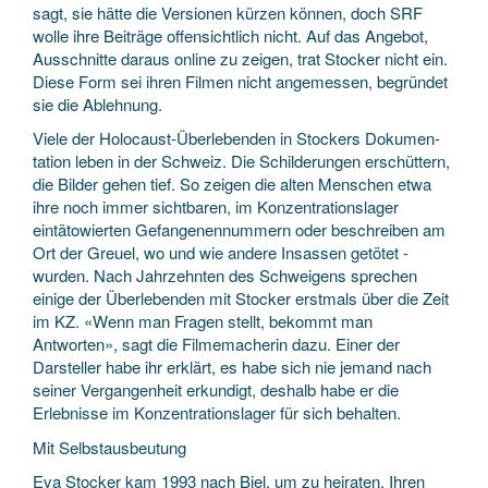
sagt, sie hätte die Versionen kürzen können, doch SRF
wolle ihre Beiträge offensichtlich nicht. Auf das Angebot,
Ausschnitte dar­aus online zu zeigen, trat ­Stocker nicht ein.
Diese Form sei ihren Filmen nicht angemessen, begründet
sie die Ablehnung.
Viele der Holocaust-Überle­benden in Stockers Dokumen­
tation leben in der Schweiz. Die Schilderungen erschüttern,
die Bilder gehen tief. So zeigen die alten Menschen etwa
ihre noch immer sichtbaren, im Konzentrationslager
eintätowierten Gefangenennummern oder beschreiben am
Ort der Greuel, wo und wie andere Insassen getötet ­
wurden. Nach Jahrzehnten des Schweigens sprechen
einige der Überlebenden mit Stocker erstmals über die Zeit
im KZ. «Wenn man Fragen stellt, bekommt man
Antworten», sagt die Filmema­cherin dazu. Einer der
Darsteller habe ihr erklärt, es habe sich nie jemand nach
seiner Vergangenheit erkundigt, deshalb habe er die
Erlebnisse im Konzentrationslager für sich behalten.
Mit Selbstausbeutung
Eva Stocker kam 1993 nach Biel, um zu heiraten. Ihren