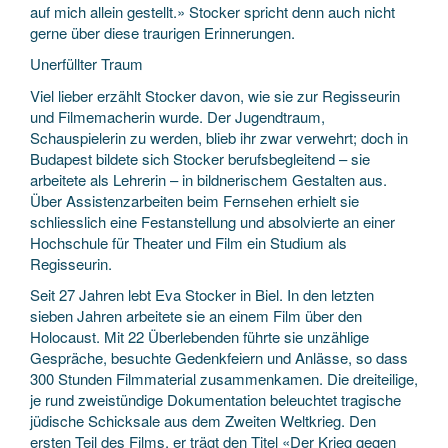
auf mich allein gestellt.» Stocker spricht denn auch nicht
gerne über diese traurigen Erinnerungen.
Unerfüllter Traum
Viel lieber erzählt Stocker davon, wie sie zur Regisseurin
und Fil­memacherin wurde. Der Jugend­traum,
Schauspielerin zu werden, blieb ihr zwar verwehrt; doch in
Budapest bildete sich Stocker berufsbegleitend – sie
arbeitete als Lehrerin – in bildnerischem Gestalten aus.
Über Assistenzarbeiten beim Fernsehen erhielt sie
schliesslich eine Festanstellung und absolvierte an einer
Hochschule für Theater und Film ein Studium als
Regisseurin.
Seit 27 Jahren lebt Eva Stocker in Biel. In den letzten
sieben Jahren arbeitete sie an einem Film über den
Holocaust. Mit 22 Überlebenden führte sie unzählige
Gespräche, besuchte Gedenkfeiern und Anlässe, so dass
300 Stunden Filmmaterial zusammenkamen. Die dreiteilige,
je rund zweistündige Dokumentation beleuchtet tragische
jüdische Schicksale aus dem Zweiten Weltkrieg. Den
ersten Teil des Films, er trägt den Titel «Der Krieg gegen