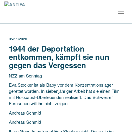
Toggl
navig
05/11/2020
1944 der Deportation
entkommen, kämpft sie nun
gegen das Vergessen
NZZ am Sonntag
Eva Stocker ist als Baby vor dem Konzentrationslager
gerettet worden. In siebenjähriger Arbeit hat sie einen Film
mit Holocaust-Überlebenden realisiert. Das Schweizer
Fernsehen will ihn nicht zeigen
Andreas Schmid
Andreas Schmid
Ihren Geburtstag kennt Eva Stocker nicht. Dass sie im