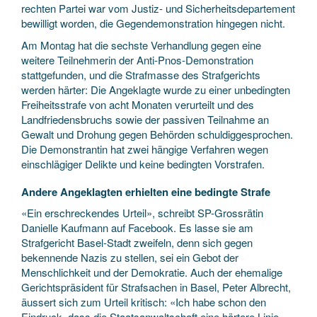
rechten Partei war vom Justiz- und Sicherheitsdepartement
bewilligt worden, die Gegendemonstration hingegen nicht.
Am Montag hat die sechste Verhandlung gegen eine
weitere Teilnehmerin der Anti-Pnos-Demonstration
stattgefunden, und die Strafmasse des Strafgerichts
werden härter: Die Angeklagte wurde zu einer unbedingten
Freiheitsstrafe von acht Monaten verurteilt und des
Landfriedensbruchs sowie der passiven Teilnahme an
Gewalt und Drohung gegen Behörden schuldiggesprochen.
Die Demonstrantin hat zwei hängige Verfahren wegen
einschlägiger Delikte und keine bedingten Vorstrafen.
Andere Angeklagten erhielten eine bedingte Strafe
«Ein erschreckendes Urteil», schreibt SP-Grossrätin
Danielle Kaufmann auf Facebook. Es lasse sie am
Strafgericht Basel-Stadt zweifeln, denn sich gegen
bekennende Nazis zu stellen, sei ein Gebot der
Menschlichkeit und der Demokratie. Auch der ehemalige
Gerichtspräsident für Strafsachen in Basel, Peter Albrecht,
äussert sich zum Urteil kritisch: «Ich habe schon den
Eindruck, dass die Staatsanwaltschaft eine härtere Linie