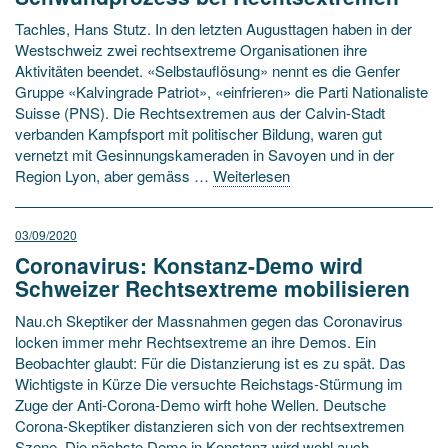
Tachles, Hans Stutz. In den letzten Augusttagen haben in der
Westschweiz zwei rechtsextreme Organisationen ihre
Aktivitäten beendet. «Selbstauflösung» nennt es die Genfer
Gruppe «Kalvingrade Patriot», «einfrieren» die Parti Nationaliste
Suisse (PNS). Die Rechtsextremen aus der Calvin-Stadt
verbanden Kampfsport mit politischer Bildung, waren gut
vernetzt mit Gesinnungskameraden in Savoyen und in der
Region Lyon, aber gemäss …
Weiterlesen
03/09/2020
Coronavirus: Konstanz-Demo wird
Schweizer Rechtsextreme mobilisieren
Nau.ch Skeptiker der Massnahmen gegen das Coronavirus
locken immer mehr Rechtsextreme an ihre Demos. Ein
Beobachter glaubt: Für die Distanzierung ist es zu spät. Das
Wichtigste in Kürze Die versuchte Reichstags-Stürmung im
Zuge der Anti-Corona-Demo wirft hohe Wellen. Deutsche
Corona-Skeptiker distanzieren sich von der rechtsextremen
Szene. Die nächste Demo in Konstanz wird wohl auch