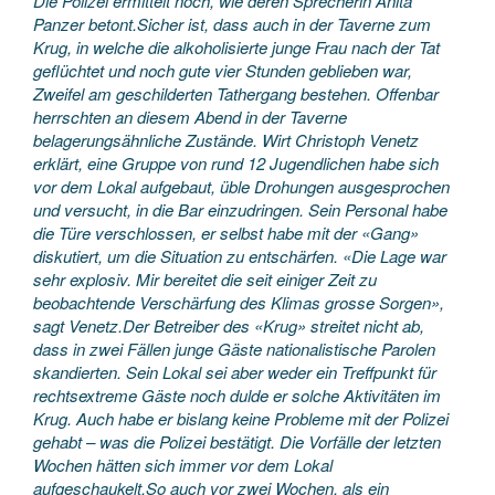
Die Polizei ermittelt noch, wie deren Sprecherin Anita
Panzer betont.
Sicher ist, dass auch in der Taverne zum
Krug, in welche die alkoholisierte junge Frau nach der Tat
geflüchtet und noch gute vier Stunden geblieben war,
Zweifel am geschilderten Tathergang bestehen. Offenbar
herrschten an diesem Abend in der Taverne
belagerungsähnliche Zustände. Wirt Christoph Venetz
erklärt, eine Gruppe von rund 12 Jugendlichen habe sich
vor dem Lokal aufgebaut, üble Drohungen ausgesprochen
und versucht, in die Bar einzudringen. Sein Personal habe
die Türe verschlossen, er selbst habe mit der «Gang»
diskutiert, um die Situation zu entschärfen. «Die Lage war
sehr explosiv. Mir bereitet die seit einiger Zeit zu
beobachtende Verschärfung des Klimas grosse Sorgen»,
sagt Venetz.
Der Betreiber des «Krug» streitet nicht ab,
dass in zwei Fällen junge Gäste nationalistische Parolen
skandierten. Sein Lokal sei aber weder ein Treffpunkt für
rechtsextreme Gäste noch dulde er solche Aktivitäten im
Krug. Auch habe er bislang keine Probleme mit der Polizei
gehabt – was die Polizei bestätigt. Die Vorfälle der letzten
Wochen hätten sich immer vor dem Lokal
aufgeschaukelt.
So auch vor zwei Wochen, als ein