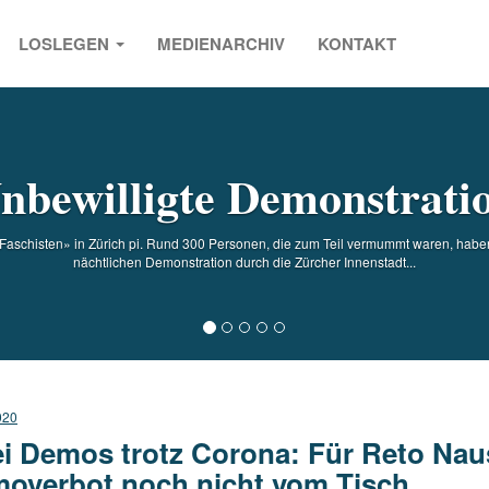
LOSLEGEN
MEDIENARCHIV
KONTAKT
s
nbewilligte Demonstrati
aschisten» in Zürich pi. Rund 300 Personen, die zum Teil vermummt waren, hab
nächtlichen Demonstration durch die Zürcher Innenstadt...
020
i Demos trotz Corona: Für Reto Naus
overbot noch nicht vom Tisch