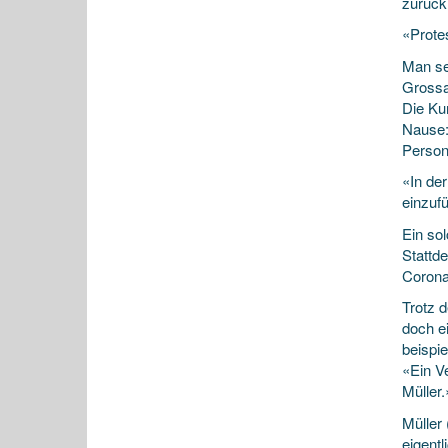
zurück»
«Protes
Man sei
Grossa
Die Ku
Nause:
Person
«In de
einzuf
Ein so
Stattde
Corona
Trotz 
doch e
beispi
«Ein V
Müller.
Müller
eigent