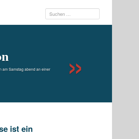
Suchen
Next
nach:
on
en am Samstag abend an einer
e ist ein