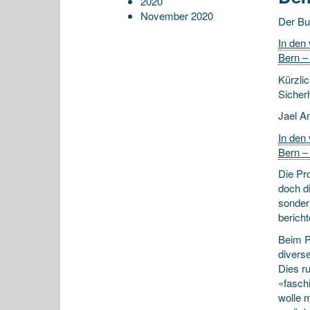
2020
November 2020
Der B
In den
Bern –
Kürzli
Sicher
Jael A
In den
Bern –
Die Pr
doch d
sonder
bericht
Beim P
divers
Dies r
«fasch
wolle 