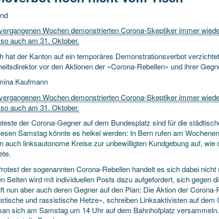
und
 vergangenen Wochen demonstrierten Corona-Skeptiker immer wied
 so auch am 31. Oktober.
ch hat der Kanton auf ein temporäres Demonstrationsverbot verzichtet
heitsdirektor vor den Aktionen der «Corona-Rebellen» und ihrer Gegne
mina Kaufmann
 vergangenen Wochen demonstrierten Corona-Skeptiker immer wied
 so auch am 31. Oktober.
oteste der Corona-Gegner auf dem Bundesplatz sind für die städtisc
iesen Samstag könnte es heikel werden: In Bern rufen am Wochenen
n auch linksautonome Kreise zur unbewilligten Kundgebung auf, wie
ete.
rotest der sogenannten Corona-Rebellen handelt es sich dabei nicht u
en Seiten wird mit individuellen Posts dazu aufgefordert, sich geg
uft nun aber auch deren Gegner auf den Plan: Die Aktion der Corona-
istische und rassistische Hetze», schreiben Linksaktivisten auf dem O
man sich am Samstag um 14 Uhr auf dem Bahnhofplatz versammeln.