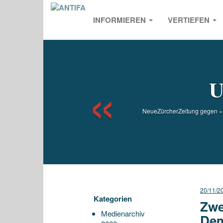
INFORMIEREN
VERTIEFEN
Previou
U
NeueZürcherZeitung gegen «F
20/11/2
Kategorien
Zwe
Medienarchiv
Dem