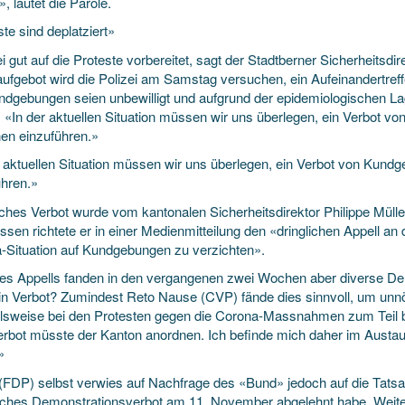
, lautet die Parole.
te sind deplatziert»
 gut auf die Proteste vorbereitet, sagt der Stadtberner Sicherheitsd
ufgebot wird die Polizei am Samstag versuchen, ein Aufeinandertref
ndgebungen seien unbewilligt und aufgrund der epidemiologischen Lage
 «In der aktuellen Situation müssen wir uns überlegen, ein Verbot v
en einzuführen.»
r aktuellen Situation müssen wir uns überlegen, ein Verbot von Kun
ühren.»
lches Verbot wurde vom kantonalen Sicherheitsdirektor Philippe Mülle
ssen richtete er in einer Medienmitteilung den «dringlichen Appell a
-Situation auf Kundgebungen zu verzichten».
des Appells fanden in den vergangenen zwei Wochen aber diverse Dem
in Verbot? Zumindest Reto Nause (CVP) fände dies sinnvoll, um unn
elsweise bei den Protesten gegen die Corona-Massnahmen zum Teil 
erbot müsste der Kanton anordnen. Ich befinde mich daher im Austaus
»
 (FDP) selbst verwies auf Nachfrage des «Bund» jedoch auf die Tatsa
liches Demonstrationsverbot am 11. November abgelehnt habe. Weiter