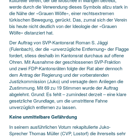
kulturelle Verein, der die Moschee in Wangen betreibt,
werde durch die Verwendung dieses Symbols allzu stark in
die Nähe der «Grauen Wölfe», einer rechtsextremen
türkischen Bewegung, gerückt. Das, zumal sich der Verein
bis heute nicht deutlich von der Ideologie der «Grauen
Wölfe« distanziert hat.
Der Auftrag von SVP-Kantonsrat Roman S. Jäggi
(Fulenbach), der die «unverzügliche Entfernung» der Flagge
fordert, stiess deshalb im Kantonsrat durchaus auf offene
Ohren. Mit Ausnahme der geschlossenen SVP-Fraktion
und zwei FDP-Kantonsräten folgte der Rat aber dennoch
dem Antrag der Regierung und der vorberatenden
Justizkommission (Juko) und versagte dem Anliegen die
Zustimmung. Mit 69 zu 19 Stimmen wurde der Auftrag
abgelehnt. Grund: Es fehlt – zumindest derzeit – eine klare
gesetzliche Grundlage, um die umstrittene Fahne
unverzüglich entfernen zu lassen.
Keine unmittelbare Gefährdung
In seinem ausführlichen Votum rekapitulierte Juko-
Sprecher Thomas Müller (CVP, Lostorf) die ihrerseits sehr