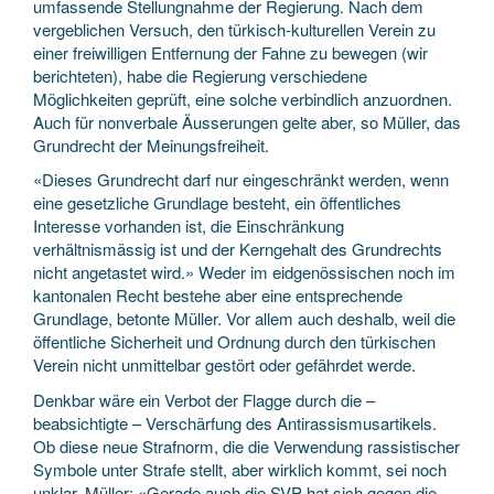
umfassende Stellungnahme der Regierung. Nach dem
vergeblichen Versuch, den türkisch-kulturellen Verein zu
einer freiwilligen Entfernung der Fahne zu bewegen (wir
berichteten), habe die Regierung verschiedene
Möglichkeiten geprüft, eine solche verbindlich anzuordnen.
Auch für nonverbale Äusserungen gelte aber, so Müller, das
Grundrecht der Meinungsfreiheit.
«Dieses Grundrecht darf nur eingeschränkt werden, wenn
eine gesetzliche Grundlage besteht, ein öffentliches
Interesse vorhanden ist, die Einschränkung
verhältnismässig ist und der Kerngehalt des Grundrechts
nicht angetastet wird.» Weder im eidgenössischen noch im
kantonalen Recht bestehe aber eine entsprechende
Grundlage, betonte Müller. Vor allem auch deshalb, weil die
öffentliche Sicherheit und Ordnung durch den türkischen
Verein nicht unmittelbar gestört oder gefährdet werde.
Denkbar wäre ein Verbot der Flagge durch die –
beabsichtigte – Verschärfung des Antirassismusartikels.
Ob diese neue Strafnorm, die die Verwendung rassistischer
Symbole unter Strafe stellt, aber wirklich kommt, sei noch
unklar. Müller: «Gerade auch die SVP hat sich gegen die