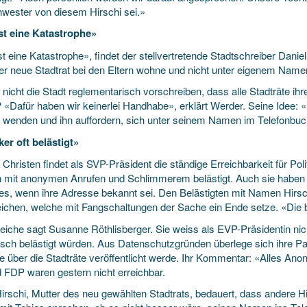
hwester von diesem Hirschi sei.»
st eine Katastrophe»
t eine Katastrophe», findet der stellvertretende Stadtschreiber Dani
er neue Stadtrat bei den Eltern wohne und nicht unter eigenem Name
 nicht die Stadt reglementarisch vorschreiben, dass alle Stadträte 
«Dafür haben wir keinerlei Handhabe», erklärt Werder. Seine Idee: «D
i wenden und ihn auffordern, sich unter seinem Namen im Telefonbuc
ker oft belästigt»
Christen findet als SVP-Präsident die ständige Erreichbarkeit für Polit
 mit anonymen Anrufen und Schlimmerem belästigt. Auch sie haben 
es, wenn ihre Adresse bekannt sei. Den Belästigten mit Namen Hirschi
ichen, welche mit Fangschaltungen der Sache ein Ende setze. «Die bel
eiche sagt Susanne Röthlisberger. Sie weiss als EVP-Präsidentin nic
nisch belästigt würden. Aus Datenschutzgründen überlege sich ihre Par
e über die Stadträte veröffentlicht werde. Ihr Kommentar: «Alles An
 FDP waren gestern nicht erreichbar.
irschi, Mutter des neu gewählten Stadtrats, bedauert, dass andere Hi