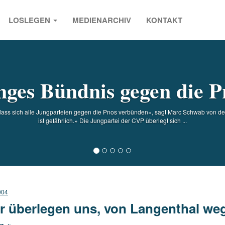
LOSLEGEN
MEDIENARCHIV
KONTAKT
s
nges Bündnis gegen die P
 dass sich alle Jungparteien gegen die Pnos verbünden», sagt Marc Schwab von de
ist gefährlich.» Die Jungpartei der CVP überlegt sich ...
004
r überlegen uns, von Langenthal we