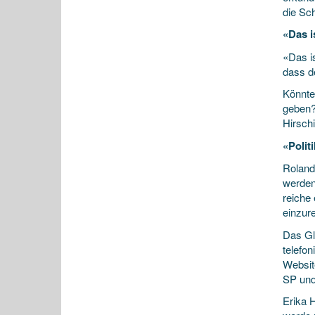
die Sc
«Das i
«Das is
dass d
Könnte
geben? 
Hirsch
«Politi
Roland 
werden
reiche 
einzure
Das Gl
telefo
Websit
SP und
Erika H