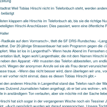
Zeitung
tadtrat Weil Tobias Hirschi nicht im Telefonbuch steht, werden and
 belästigt
listen klappern alle Hirschis im Telefonbuch ab, bis sie die richtig
beteiligten Hirschi-Anschlüssen:
Dies passiert, wenn eine öffentliche 
Haller
-Radikale auf dem Vormarsch», titelt die SF DRS-Rundschau. «Lang
adtrat. Der 20-jährige Strassenbauer hat sein Programm gegen die
pfert. Was ist los in Langenthal?» Wenn heute Abend im Fernsehen d
ntation läuft, legen wohl Langenthaler, die mit dem Namen Hirschi 
 neben den Apparat: «Wir mussten das Telefon abbestellen, um endli
rschi. Wegen der anonymen Anrufe sei sie als Frau derart verunsiche
rasse traue. «Wenn das nicht besser wird, dann überlegen wir uns, v
 wir vorher nicht einmal, dass es diesen Tobias Hirschi gibt.»
ei den anderen Hirschis in Langenthal stand das Telefon nach der Wah
lbes Dutzend Journalisten haben angefragt, ob er bei uns wohne», erk
le in anständigem Ton verlaufen, aber sie möchte mit der Sache liebe
 Hirschi hat sich sogar in der vergangenen Woche noch ein Tessiner 
igt. «Auch persönlich wurden wir darauf angesprochen. Unsere Tochte