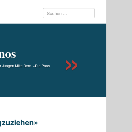
Suchen
Next
nach:
nos
r Jungen Mitte Bern. «Die Pnos
gzuziehen»