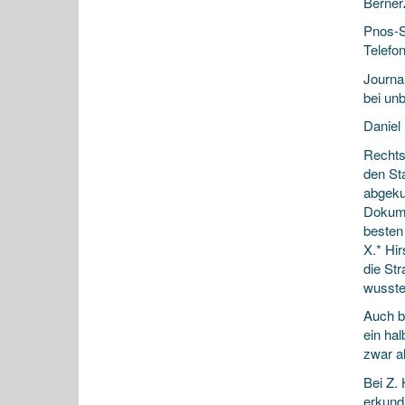
Berner
Pnos-S
Telefon
Journa
bei un
Daniel 
Rechts
den St
abgeku
Dokume
besten
X.* Hi
die St
wussten
Auch b
ein ha
zwar al
Bei Z.
erkund