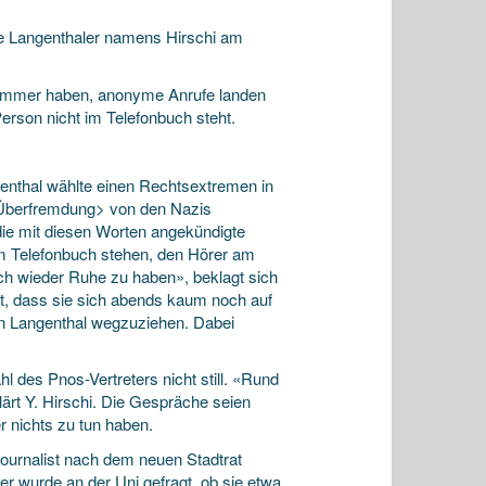
ere Langenthaler namens Hirschi am
e Nummer haben, anonyme Anrufe landen
Person nicht im Telefonbuch steht.
enthal wählte einen Rechtsextremen in
 <Überfremdung> von den Nazis
ie mit diesen Worten angekündigte
im Telefonbuch stehen, den Hörer am
ch wieder Ruhe zu haben», beklagt sich
rt, dass sie sich abends kaum noch auf
on Langenthal wegzuziehen. Dabei
l des Pnos-Vertreters nicht still. «Rund
lärt Y. Hirschi. Die Gespräche seien
r nichts zu tun haben.
Journalist nach dem neuen Stadtrat
r wurde an der Uni gefragt, ob sie etwa