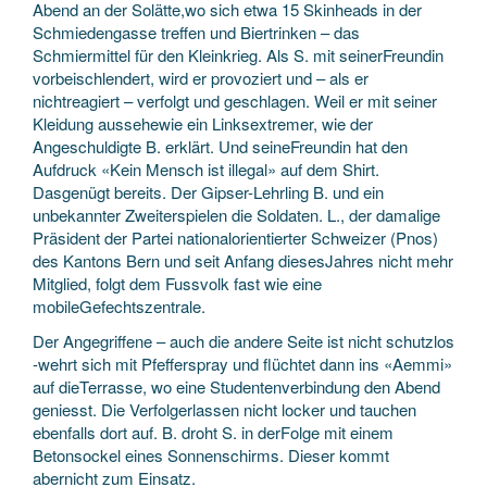
Abend an der Solätte,wo sich etwa 15 Skinheads in der
Schmiedengasse treffen und Biertrinken – das
Schmiermittel für den Kleinkrieg. Als S. mit seinerFreundin
vorbeischlendert, wird er provoziert und – als er
nichtreagiert – verfolgt und geschlagen. Weil er mit seiner
Kleidung aussehewie ein Linksextremer, wie der
Angeschuldigte B. erklärt. Und seineFreundin hat den
Aufdruck «Kein Mensch ist illegal» auf dem Shirt.
Dasgenügt bereits. Der Gipser-Lehrling B. und ein
unbekannter Zweiterspielen die Soldaten. L., der damalige
Präsident der Partei nationalorientierter Schweizer (Pnos)
des Kantons Bern und seit Anfang diesesJahres nicht mehr
Mitglied, folgt dem Fussvolk fast wie eine
mobileGefechtszentrale.
Der Angegriffene – auch die andere Seite ist nicht schutzlos
-wehrt sich mit Pfefferspray und flüchtet dann ins «Aemmi»
auf dieTerrasse, wo eine Studentenverbindung den Abend
geniesst. Die Verfolgerlassen nicht locker und tauchen
ebenfalls dort auf. B. droht S. in derFolge mit einem
Betonsockel eines Sonnenschirms. Dieser kommt
abernicht zum Einsatz.