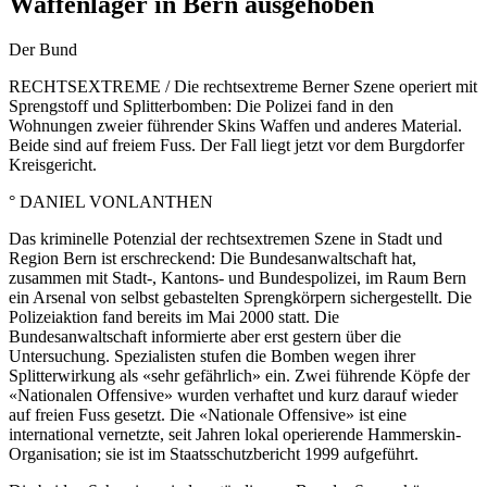
Waffenlager in Bern ausgehoben
Der Bund
RECHTSEXTREME / Die rechtsextreme Berner Szene operiert mit
Sprengstoff und Splitterbomben: Die Polizei fand in den
Wohnungen zweier führender Skins Waffen und anderes Material.
Beide sind auf freiem Fuss. Der Fall liegt jetzt vor dem Burgdorfer
Kreisgericht.
° DANIEL VONLANTHEN
Das kriminelle Potenzial der rechtsextremen Szene in Stadt und
Region Bern ist erschreckend: Die Bundesanwaltschaft hat,
zusammen mit Stadt-, Kantons- und Bundespolizei, im Raum Bern
ein Arsenal von selbst gebastelten Sprengkörpern sichergestellt. Die
Polizeiaktion fand bereits im Mai 2000 statt. Die
Bundesanwaltschaft informierte aber erst gestern über die
Untersuchung. Spezialisten stufen die Bomben wegen ihrer
Splitterwirkung als «sehr gefährlich» ein. Zwei führende Köpfe der
«Nationalen Offensive» wurden verhaftet und kurz darauf wieder
auf freien Fuss gesetzt. Die «Nationale Offensive» ist eine
international vernetzte, seit Jahren lokal operierende Hammerskin-
Organisation; sie ist im Staatsschutzbericht 1999 aufgeführt.