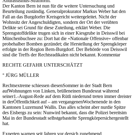
Antirassismus-Strafnorm.
Der Kanton Bern ist nun für die weitere Untersuchung und
Beurteilung zuständig. Generalprokurator Markus Weber hat den
Fall an das Burgdorfer Kreisgericht weitergeleitet. Nicht der
Wohnsitz der Angeschuldigten, sondern der Ort der verübten
Delikte sei Grund für diese Zuteilung, erklärt Weber. Die
Sprengstoffdelikte trugen sich in einer Kiesgrube in Deisswil bei
Münchenbuchsee zu: Dort hat die «Nationale Offensive» offenbar
probehalber Bomben gezündet; die Herstellung der Sprengkörper
erfolgte in der Region Bern-Burgdorf. Der Behörde von Deisswil
sind die Treffs der Rechtsradikalen nicht bekannt. Kommentar
RECHTE GEFAHR UNTERSCHÄTZT
° JÜRG MÜLLER
Rechtsextreme schiessen diesenSommer in der Stadt Bern
aufWohnungen von Linken, brülleneinen Bundesrat während
seiner1.-August-Rede auf dem Rütli niederund treten immer dreister
in derÖffentlichkeit auf – am vergangenenWochenende in den
Kantonen Luzernund Wallis. Das alles scheint aber nurdie Spitze
des Eisbergs zu sein: Nunwird bekannt, dass die Polizei bereitsim
Mai in der Bundesstadt selbstgebastelte Sprengkörpersichergestellt
hat.
Experten warnen seit Jahren vor dersich zunehmend