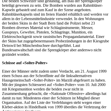
Die beiden Schweizer sind geständig, am Bau der Sprengkörper
beteiligt gewesen zu sein. Die Bomben wurden aus Rahmbläser-
Kapseln gebastelt und zum Kauf in der Szene angeboten.
Rahmbläserkapseln sind im freien Handel erhältlich und werden vor
allem in der Lebensmittelindustrie verwendet. In den Wohnungen
der beiden Skins in der Stadt Bern fand die Polizei nebst 23
Bomben diverses Material wie Schlaginstrumente, Messer,
Gassprays, Gewehre, Pistolen, Schlagringe, Munition, ein
Elektroschockgerät sowie rassistisches Propagandamaterial. Einer
der Skins hat zugegebenermassen Probezündungen in der Kiesgrube
Deisswil bei Münchenbuchsee durchgeführt. Laut
Bundesanwaltschaft sind die Sprengkörper aber anderswo nicht
gezündet worden.
Schüsse auf «Solter-Polter»
Einer der Männer steht zudem unter Verdacht, am 21. August 1999
einen Schuss aus der Schrotflinte auf die linksalternativen
Hausgemeinschaft «Solter-Polter» im Marzili abgefeuert zu haben.
Mit der jüngsten Schiesserei auf «Solter-Polter» vom 10. Juli 2000
mit Kriegsmunition werden die beiden zwar nicht in
Zusammenhang gebracht, die «Nationale Offensive» allerdings hat
damit zu tun: Mindestens einer der Schützen ist Mitglied dieser
Organisation. Auf der Liste der Verfehlungen steht wegen einer
Kleber-aktion in Hindelbank von 1999 überdies die Verletzung der