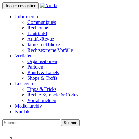
Toggle navigation
Informieren
Communiqués
Recherche
Lautstark!
Antifa-Revue
Jahresrückblicke
Rechtsextreme Vorfälle
Vertiefen
Organisationen
Parteien
Bands & Labels
Shops & Treffs
Loslegen
Tipps & Tricks
Rechte Symbole & Codes
Vorfall melden
Medienarchiv
Kontakt
Suchen
nach: