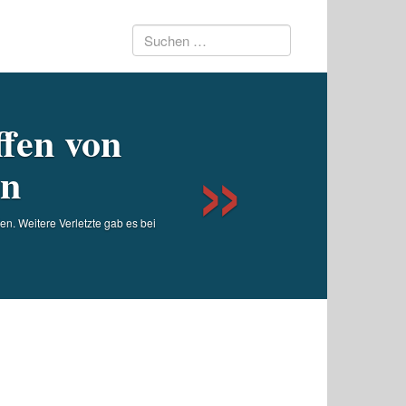
Suchen
Next
nach:
ffen von
en
en. Weitere Verletzte gab es bei