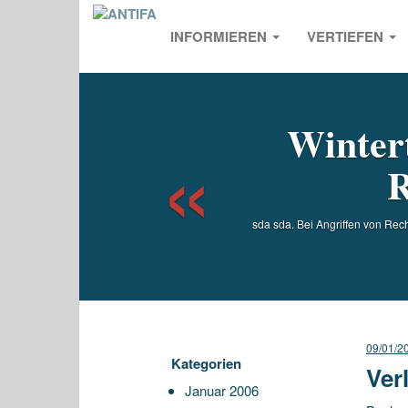
INFORMIEREN
VERTIEFEN
Previou
Wintert
R
sda sda. Bei Angriffen von Rech
09/01/2
Kategorien
Ver
Januar 2006