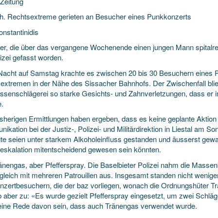
 Zeitung
h. Rechtsextreme gerieten an Besucher eines Punkkonzerts
onstantinidis
ter, die über das vergangene Wochenende einen jungen Mann spitalrei
izei gefasst worden.
 Nacht
auf Samstag krachte es zwischen 20 bis 30 Besuchern eines 
extremen in der Nähe des Sissacher Bahnhofs. Der Zwischenfall blieb 
ssenschlägerei so starke Gesichts- und Zahnverletzungen, dass er im
.
isherigen Ermittlungen haben ergeben, dass es keine geplante Aktion 
kation bei der Justiz-, Polizei- und Militärdirektion in Liestal am S
igte seien unter starkem Alkoholeinfluss gestanden und äusserst gewal
eskalation mitentscheidend gewesen sein könnten.
änengas, aber Pfefferspray. Die Baselbieter Polizei nahm die Massenk
 gleich mit mehreren Patrouillen aus. Insgesamt standen nicht wenige
nzertbesuchern, die der baz vorliegen, wonach die Ordnungshüter Trä
b aber zu: «Es wurde gezielt Pfefferspray eingesetzt, um zwei Schlä
eine Rede davon sein, dass auch Tränengas verwendet wurde.