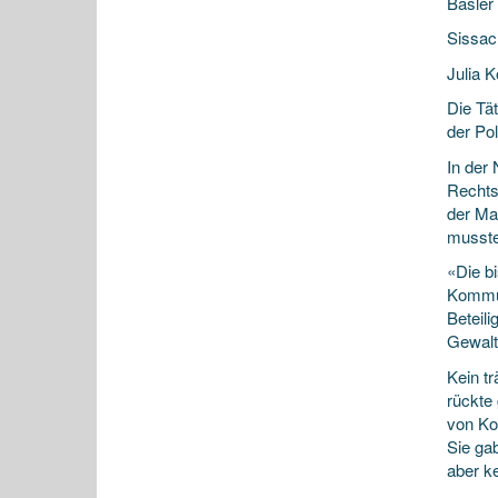
Basler
Sissac
Julia K
Die Tä
der Pol
In der
Rechts
der Ma
musste
«Die b
Kommuni
Beteil
Gewalt
Kein tr
rückte
von Ko
Sie ga
aber k