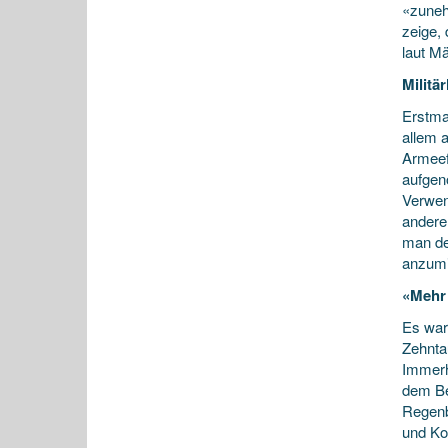
«zuneh
zeige,
laut Mä
Militä
Erstma
allem 
Armeef
aufgen
Verwen
andere
man de
anzumie
«Mehr 
Es war
Zehnta
Immerh
dem Be
Regenb
und Ko