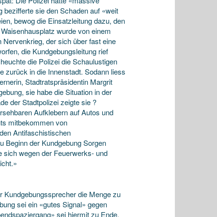
spät: Die Polizei hatte «massive
bezifferte sie den Schaden auf «weit
ien, bewog die Einsatzleitung dazu, den
 Waisenhausplatz wurde von einem
n Nervenkrieg, der sich über fast eine
orfen, die Kundgebungsleitung rief
euchte die Polizei die Schaulustigen
 zurück in die Innenstadt. Sodann liess
nerin, Stadtratspräsidentin Margrit
bung, sie habe die Situation in der
 der Stadtpolizei zeigte sie ?
rsehbaren Aufklebern auf Autos und
ichts mitbekommen von
den Antifaschistischen
zu Beginn der Kundgebung Sorgen
ie sich wegen der Feuerwerks- und
icht.»
 der Kundgebungssprecher die Menge zu
bung sei ein «gutes Signal» gegen
endspaziergang» sei hiermit zu Ende.