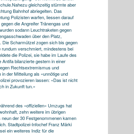
schule.Nahezu gleichzeitig stürmte aber
chtung Bahnhof abriegelten. Das
tung Polizisten warfen, liessen darauf
te gegen die Angreifer Tränengas und
a wurden sodann Leuchtraketen gegen
änengasschwaden über den Platz,
. Die Scharmützel zogen sich bis gegen
de rundum verschmiert, mindestens bei
dete die Polizei, sie habe im Laufe des
tifa bilanzierte gestern in einer
en gegen Rechtsextremismus und
n der Mitteilung als «unnötige und
lizei provozieren lassen: «Das ist nicht
ch in Zukunft tun.»
ährend des «offiziellen» Umzugs hat
wohnhaft, zehn weitere im übrigen
 als neun der 30 Festgenommenen kamen
h. Stadtpolizei-Infochef Franz Märki
i ein weiteres Indiz für die