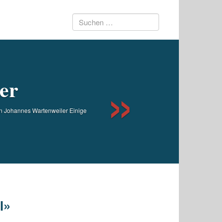
Suchen
Next
nach:
er
on Johannes Wartenweiler Einige
l»