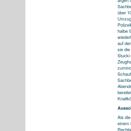
ärgert 
Sachbe
über 1
Umzug 
Polizei
halbe 
wieder
auf de
sie di
Stucki
Zeugha
zumind
Schauf
Sachbe
Abends
bereit
Knallk
Aussc
Als di
einem 
Rechts