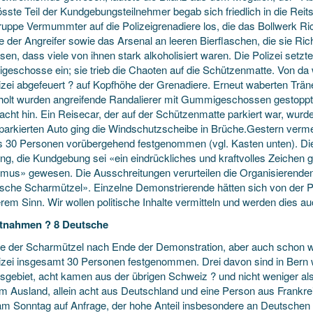
sste Teil der Kundgebungsteilnehmer begab sich friedlich in die Reit
ruppe Vermummter auf die Polizeigrenadiere los, die das Bollwerk Ri
 der Angreifer sowie das Arsenal an leeren Bierflaschen, die sie Rich
sen, dass viele von ihnen stark alkoholisiert waren. Die Polizei setz
eschosse ein; sie trieb die Chaoten auf die Schützenmatte. Von d
lizei abgefeuert ? auf Kopfhöhe der Grenadiere. Erneut waberten Tr
holt wurden angreifende Randalierer mit Gummigeschossen gestoppt
nacht hin. Ein Reisecar, der auf der Schützenmatte parkiert war, wur
parkierten Auto ging die Windschutzscheibe in Brüche.Gestern vermel
 30 Personen vorübergehend festgenommen (vgl. Kasten unten). Die An
lung, die Kundgebung sei «ein eindrückliches und kraftvolles Zeich
mus» gewesen. Die Ausschreitungen verurteilen die Organisierenden i
tische Scharmützel». Einzelne Demonstrierende hätten sich von der Po
rem Sinn. Wir wollen politische Inhalte vermitteln und werden dies au
stnahmen ? 8 Deutsche
e der Scharmützel nach Ende der Demonstration, aber auch schon w
lizei insgesamt 30 Personen festgenommen. Drei davon sind in Bern 
sgebiet, acht kamen aus der übrigen Schweiz ? und nicht weniger
m Ausland, allein acht aus Deutschland und eine Person aus Frankreic
am Sonntag auf Anfrage, der hohe Anteil insbesondere an Deutschen se