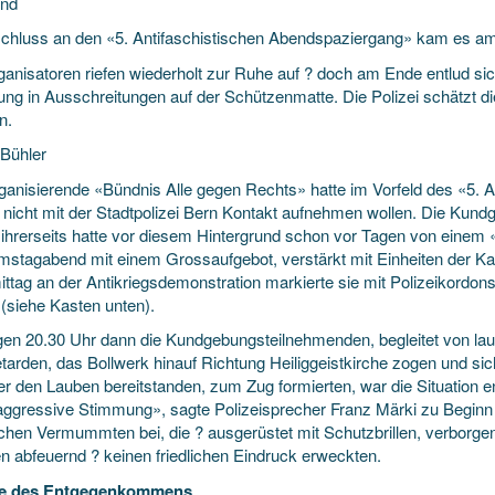
und
chluss an den «5. Antifaschistischen Abendspaziergang» kam es a
ganisatoren riefen wiederholt zur Ruhe auf ? doch am Ende entlud si
ng in Ausschreitungen auf der
Schützenmatte. Die Polizei schätzt 
n.
 Bühler
ganisierende «Bündnis Alle gegen Rechts» hatte im Vorfeld des «5. 
t nicht mit der Stadtpolizei Bern Kontakt aufnehmen wollen. Die Kun
i ihrerseits hatte vor diesem Hintergrund schon vor Tagen von einem
stagabend mit einem Grossaufgebot, verstärkt mit Einheiten der Kan
ttag an der Antikriegsdemonstration markierte sie mit Polizeikordo
 (siehe Kasten unten).
gen 20.30 Uhr dann die Kundgebungsteilnehmenden, begleitet von lau
etarden, das Bollwerk hinauf Richtung Heiliggeistkirche zogen und sic
ter den Lauben bereitstanden, zum Zug formierten, war die Situation 
aggressive Stimmung», sagte Polizeisprecher Franz Märki zu Beginn
ichen Vermummten bei, die ? ausgerüstet mit Schutzbrillen, verborgen
n abfeuernd ? keinen friedlichen Eindruck erweckten.
le des Entgegenkommens