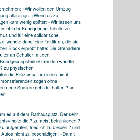
vernehmen: «Wir wollen den Umzug
ngung allerdings: «Wenn es zu
gen kam wenig später: «Wir lassen uns
bsicht der Kundgebung, Inhalte zu
us und für eine solidarische
i wandte dabei eine Taktik an, die sie
en Block erprobt hatte: Die Grenadiere
lter an Schulter mit den
gen Kundgebungsteilnehmenden wandte
 ? zu physischen
n die Polizeispaliere indes nicht
 Demonstrierenden zogen ohne
ere neue Spaliere gebildet hatten ? an
len.
am es auf dem Rathausplatz. Der sehr
ts» holte die ? zumeist betrunkenen ?
aufgerufen, friedlich zu bleiben ? und
e Autos nicht zu beschädigen: «Damit