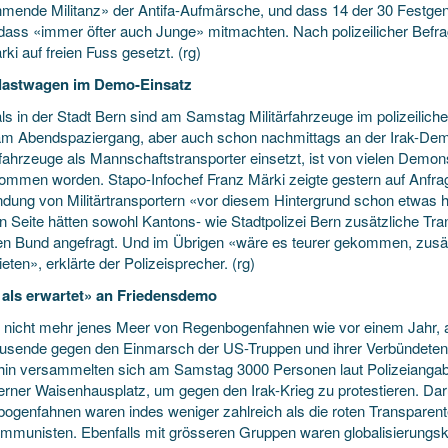
mende Militanz» der Antifa-Aufmärsche, und dass 14 der 30 Festgen
 dass «immer öfter auch Junge» mitmachten. Nach polizeilicher Be
rki auf freien Fuss gesetzt. (rg)
rlastwagen im Demo-Einsatz
ls in der Stadt Bern sind am Samstag Militärfahrzeuge im polizeilich
am Abendspaziergang, aber auch schon nachmittags an der Irak-Demo
ahrzeuge als Mannschaftstransporter einsetzt, ist von vielen Demon
ommen worden. Stapo-Infochef Franz Märki zeigte gestern auf Anfrag
dung von Militärtransportern «vor diesem Hintergrund schon etwas 
n Seite hätten sowohl Kantons- wie Stadtpolizei Bern zusätzliche Tra
n Bund angefragt. Und im Übrigen «wäre es teurer gekommen, zusät
ten», erklärte der Polizeisprecher. (rg)
als erwartet» an Friedensdemo
 nicht mehr jenes Meer von Regenbogenfahnen wie vor einem Jahr, 
usende gegen den Einmarsch der US-Truppen und ihrer Verbündeten 
in versammelten sich am Samstag 3000 Personen laut Polizeiangab
rner Waisenhausplatz, um gegen den Irak-Krieg zu protestieren. Daru
ogenfahnen waren indes weniger zahlreich als die roten Transparente
mmunisten. Ebenfalls mit grösseren Gruppen waren globalisierungskr