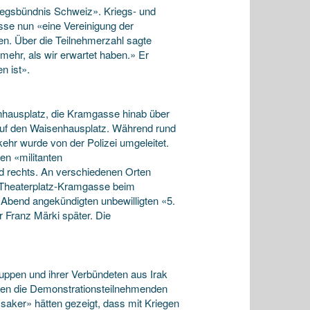
riegsbündnis Schweiz». Kriegs- und
sse nun «eine Vereinigung der
n. Über die Teilnehmerzahl sagte
 mehr, als wir erwartet haben.» Er
n ist».
ausplatz, die Kramgasse hinab über
auf den Waisenhausplatz. Während rund
rkehr wurde von der Polizei umgeleitet.
en «militanten
d rechts. An verschiedenen Orten
e Theaterplatz-Kramgasse beim
n Abend angekündigten unbewilligten «5.
 Franz Märki später. Die
ppen und ihrer Verbündeten aus Irak
lten die Demonstrationsteilnehmenden
saker» hätten gezeigt, dass mit Kriegen