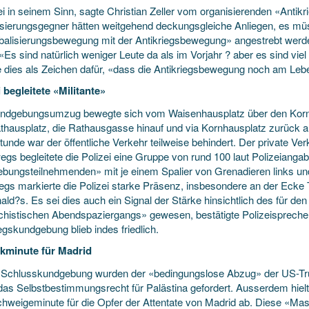
ei in seinem Sinn, sagte Christian Zeller vom organisierenden «Antik
isierungsgegner hätten weitgehend deckungsgleiche Anliegen, es mü
obalisierungsbewegung mit der Antikriegsbewegung» angestrebt werde
 «Es sind natürlich weniger Leute da als im Vorjahr ? aber es sind viel
e dies als Zeichen dafür, «dass die Antikriegsbewegung noch am Lebe
i begleitete «Militante»
ndgebungsumzug bewegte sich vom Waisenhausplatz über den Kornh
thausplatz, die Rathausgasse hinauf und via Kornhausplatz zurück 
tunde war der öffentliche Verkehr teilweise behindert. Der private Ve
gs begleitete die Polizei eine Gruppe von rund 100 laut Polizeiangab
bungsteilnehmenden» mit je einem Spalier von Grenadieren links un
egs markierte die Polizei starke Präsenz, insbesondere an der Eck
ld?s. Es sei dies auch ein Signal der Stärke hinsichtlich des für de
schistischen Abendspaziergangs» gewesen, bestätigte Polizeisprecher
egskundgebung blieb indes friedlich.
kminute für Madrid
 Schlusskundgebung wurden der «bedingungslose Abzug» der US-Tru
das Selbstbestimmungsrecht für Palästina gefordert. Ausserdem hie
chweigeminute für die Opfer der Attentate von Madrid ab. Diese «Mas