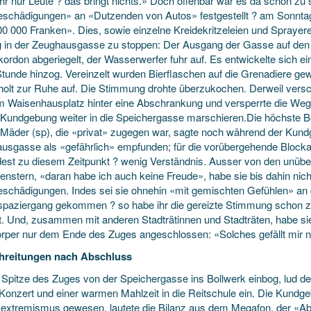
ihr nur Leute ? das bringt nichts.» Doch offenbar war es da schon zu 
schädigungen» an «Dutzenden von Autos» festgestellt ? am Sonntag 
00 000 Franken». Dies, sowie einzelne Kreidekritzeleien und Sprayere
in der Zeughausgasse zu stoppen: Der Ausgang der Gasse auf den
kordon abgeriegelt, der Wasserwerfer fuhr auf. Es entwickelte sich ei
Stunde hinzog. Vereinzelt wurden Bierflaschen auf die Grenadiere gew
holt zur Ruhe auf. Die Stimmung drohte überzukochen. Derweil versch
m Waisenhausplatz hinter eine Abschrankung und versperrte die Wege
e Kundgebung weiter in die Speichergasse marschieren.Die höchste Ber
-Mäder (sp), die «privat» zugegen war, sagte noch während der Kundge
usgasse als «gefährlich» empfunden; für die vorübergehende Blockade
est zu diesem Zeitpunkt ? wenig Verständnis. Ausser von den unübe
enstern, «daran habe ich auch keine Freude», habe sie bis dahin n
schädigungen. Indes sei sie ohnehin «mit gemischten Gefühlen» an 
paziergang gekommen ? so habe ihr die gereizte Stimmung schon 
et. Und, zusammen mit anderen Stadträtinnen und Stadträten, habe s
örper nur dem Ende des Zuges angeschlossen: «Solches gefällt mir n
hreitungen nach Abschluss
e Spitze des Zuges von der Speichergasse ins Bollwerk einbog, lud
Konzert und einer warmen Mahlzeit in die Reitschule ein. Die Kundge
extremismus gewesen, lautete die Bilanz aus dem Megafon, der «Ab