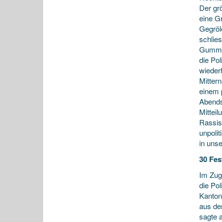
Der grö
eine G
Gegröle
schlies
Gummig
die Po
wieder
Mitter
einem 
Abends
Mittei
Rassis
unpoli
in unse
30 Fe
Im Zug
die Po
Kanton
aus de
sagte 