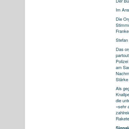
Der B
Im Ans
Die Or
Stimmu
Franke
Stefan
Das or
partou
Polize
am Sam
Nachmi
Stärke
Als ge
Knallp
die un
«sehr 
zahlre
Rakete
Signa