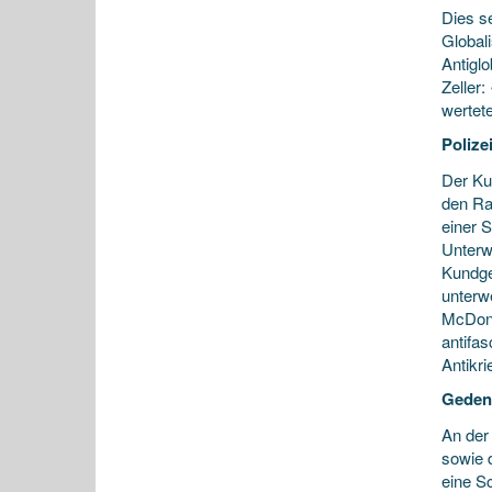
Dies s
Global
Antigl
Zeller:
wertet
Polize
Der Ku
den Ra
einer S
Unterwe
Kundge
unterw
McDona
antifa
Antikri
Geden
An der
sowie 
eine S