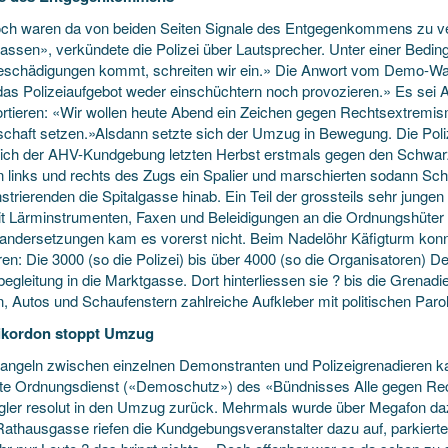
ch waren da von beiden Seiten Signale des Entgegenkommens zu 
 lassen», verkündete die Polizei über Lautsprecher. Unter einer Bedi
schädigungen kommt, schreiten wir ein.» Die Anwort vom Demo-Wa
das Polizeiaufgebot weder einschüchtern noch provozieren.» Es sei A
ortieren: «Wir wollen heute Abend ein Zeichen gegen Rechtsextremism
schaft setzen.»Alsdann setzte sich der Umzug in Bewegung. Die Polize
lich der AHV-Kundgebung letzten Herbst erstmals gegen den Schwarz
en links und rechts des Zugs ein Spalier und marschierten sodann Schu
trierenden die Spitalgasse hinab. Ein Teil der grossteils sehr jun
it Lärminstrumenten, Faxen und Beleidigungen an die Ordnungshüter
andersetzungen kam es vorerst nicht. Beim Nadelöhr Käfigturm konnte
ren: Die 3000 (so die Polizei) bis über 4000 (so die Organisatoren)
begleitung in die Marktgasse. Dort hinterliessen sie ? bis die Grenadi
, Autos und Schaufenstern zahlreiche Aufkleber mit politischen Paro
eikordon stoppt Umzug
angeln zwischen einzelnen Demonstranten und Polizeigrenadieren k
te Ordnungsdienst («Demoschutz») des «Bündnisses Alle gegen Rech
gler resolut in den Umzug zurück. Mehrmals wurde über Megafon dazu 
 Rathausgasse riefen die Kundgebungsveranstalter dazu auf, parkiert