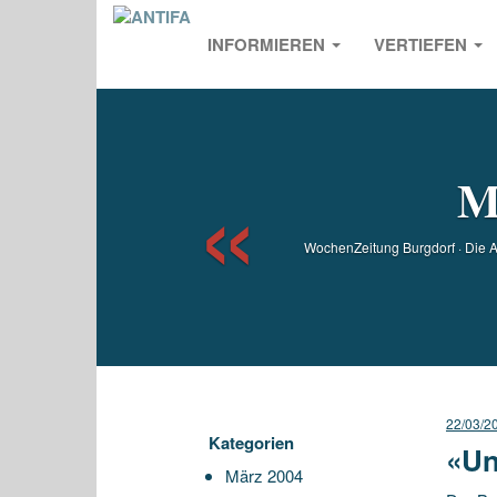
INFORMIEREN
VERTIEFEN
Previou
M
WochenZeitung Burgdorf · Die A
22/03/2
Kategorien
«Un
März 2004