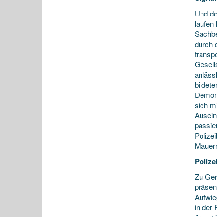
Und do
laufen
Sachbe
durch 
transp
Gesell
anläss
bildet
Demons
sich m
Ausein
passie
Polizei
Mauern
Poliz
Zu Ger
präsen
Aufwie
in der