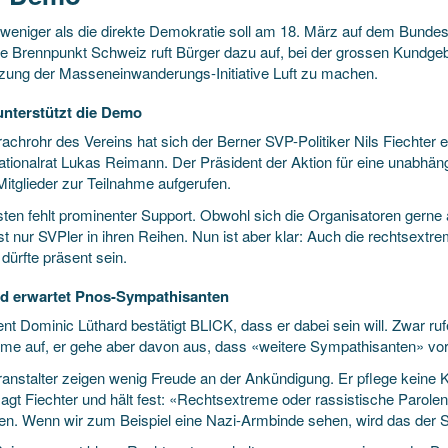
 weniger als die direkte Demokratie soll am 18. März auf dem Bundes
e Brennpunkt Schweiz ruft Bürger dazu auf, bei der grossen Kundgeb
ung der Masseneinwanderungs-Initiative Luft zu machen.
nterstützt die Demo
achrohr des Vereins hat sich der Berner SVP-Politiker Nils Fiechter et
tionalrat Lukas Reimann. Der Präsident der Aktion für eine unabhän
Mitglieder zur Teilnahme aufgerufen.
en fehlt prominenter Support. Obwohl sich die Organisatoren gerne al
st nur SVPler in ihren Reihen. Nun ist aber klar: Auch die rechtsextre
dürfte präsent sein.
d erwartet Pnos-Sympathisanten
nt Dominic Lüthard bestätigt BLICK, dass er dabei sein will. Zwar rufe 
hme auf, er gehe aber davon aus, dass «weitere Sympathisanten» vo
ranstalter zeigen wenig Freude an der Ankündigung. Er pflege keine
 sagt Fiechter und hält fest: «Rechtsextreme oder rassistische Parol
eren. Wenn wir zum Beispiel eine Nazi-Armbinde sehen, wird das der Si