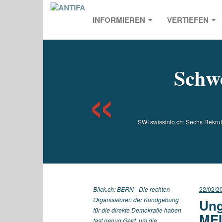
INFORMIEREN
VERTIEFEN
Previou
Schwe
SWI swissinfo.ch: Sechs Rekrut
Blick.ch: BERN - Die rechten
22/02/2
Organisatoren der Kundgebung
Ung
für die direkte Demokratie haben
ME
fast genug Geld, um die