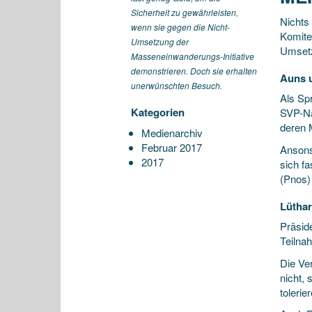
Sicherheit zu gewährleisten,
Nichts
wenn sie gegen die Nicht-
Komite
Umsetzung der
Umsetz
Masseneinwanderungs-Initiative
demonstrieren. Doch sie erhalten
Auns u
unerwünschten Besuch.
Als Spr
Kategorien
SVP-Na
deren 
Medienarchiv
Februar 2017
Ansonst
2017
sich fa
(Pnos) 
Lüthar
Präside
Teilna
Die Ve
nicht,
toleri