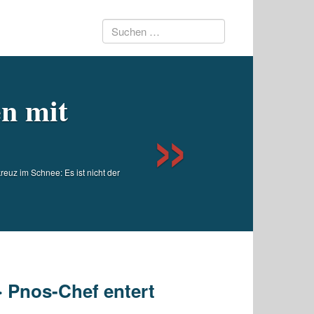
Suchen
Next
nach:
en mit
euz im Schnee: Es ist nicht der
 Pnos-Chef entert