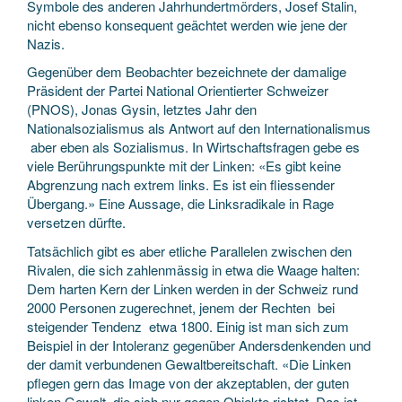
Symbole des anderen Jahrhundertmörders, Josef Stalin,
nicht ebenso konsequent geächtet werden wie jene der
Nazis.
Gegenüber dem Beobachter bezeichnete der damalige
Präsident der Partei National Orientierter Schweizer
(PNOS), Jonas Gysin, letztes Jahr den
Nationalsozialismus als Antwort auf den Internationalismus
­ aber eben als Sozialismus. In Wirtschaftsfragen gebe es
viele Berührungspunkte mit der Linken: «Es gibt keine
Abgrenzung nach extrem links. Es ist ein fliessender
Übergang.» Eine Aussage, die Linksradikale in Rage
versetzen dürfte.
Tatsächlich gibt es aber etliche Parallelen zwischen den
Rivalen, die sich zahlenmässig in etwa die Waage halten:
Dem harten Kern der Linken werden in der Schweiz rund
2000 Personen zugerechnet, jenem der Rechten ­ bei
steigender Tendenz ­ etwa 1800. Einig ist man sich zum
Beispiel in der Intoleranz gegenüber Andersdenkenden und
der damit verbundenen Gewaltbereitschaft. «Die Linken
pflegen gern das Image von der akzeptablen, der guten
linken Gewalt, die sich nur gegen Objekte richtet. Das ist