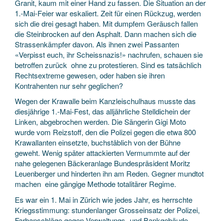
Granit, kaum mit einer Hand zu fassen. Die Situation an der
1.-Mai-Feier war eskaliert. Zeit für einen Rückzug, werden
sich die drei gesagt haben. Mit dumpfem Geräusch fallen
die Steinbrocken auf den Asphalt. Dann machen sich die
Strassenkämpfer davon. Als ihnen zwei Passanten
«Verpisst euch, ihr Scheissnazis!» nachrufen, schauen sie
betroffen zurück ­ ohne zu protestieren. Sind es tatsächlich
Rechtsextreme gewesen, oder haben sie ihren
Kontrahenten nur sehr geglichen?
Wegen der Krawalle beim Kanzleischulhaus musste das
diesjährige 1.-Mai-Fest, das alljährliche Stelldichein der
Linken, abgebrochen werden. Die Sängerin Gigi Moto
wurde vom Reizstoff, den die Polizei gegen die etwa 800
Krawallanten einsetzte, buchstäblich von der Bühne
geweht. Wenig später attackierten Vermummte auf der
nahe gelegenen Bäckeranlage Bundespräsident Moritz
Leuenberger und hinderten ihn am Reden. Gegner mundtot
machen ­ eine gängige Methode totalitärer Regime.
Es war ein 1. Mai in Zürich wie jedes Jahr, es herrschte
Kriegsstimmung: stundenlanger Grosseinsatz der Polizei,
Farbanschläge gegen Verwaltungs- und Bankgebäude,