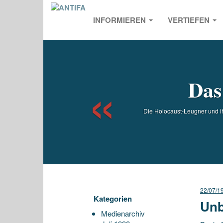
INFORMIEREN
VERTIEFEN
Previou
Das
Die Holocaust-Leugner und ih
22/07/1
Kategorien
Unb
Medienarchiv