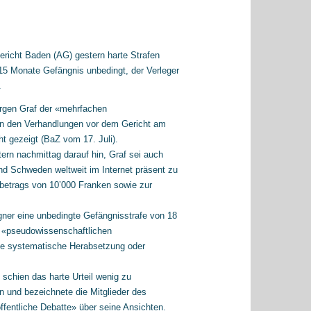
richt Baden (AG) gestern harte Strafen
5 Monate Gefängnis unbedingt, der Verleger
.
ürgen Graf der «mehrfachen
. An den Verhandlungen vor dem Gericht am
ht gezeigt (BaZ vom 17. Juli).
ern nachmittag darauf hin, Graf sei auch
und Schweden weltweit im Internet präsent zu
betrags von 10’000 Franken sowie zur
gner eine unbedingte Gefängnisstrafe von 18
n «pseudowissenschaftlichen
die systematische Herabsetzung oder
f schien das harte Urteil wenig zu
n und bezeichnete die Mitglieder des
ffentliche Debatte» über seine Ansichten.