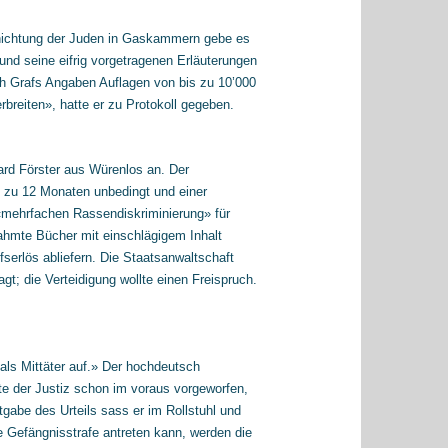
ernichtung der Juden in Gaskammern gebe es
nd seine eifrig vorgetragenen Erläuterungen
ch Grafs Angaben Auflagen von bis zu 10’000
reiten», hatte er zu Protokoll gegeben.
ard Förster aus Würenlos an. Der
 zu 12 Monaten unbedingt und einer
r «mehrfachen Rassendiskriminierung» für
nahmte Bücher mit einschlägigem Inhalt
erlös abliefern. Die Staatsanwaltschaft
t; die Verteidigung wollte einen Freispruch.
t als Mittäter auf.» Der hochdeutsch
e der Justiz schon im voraus vorgeworfen,
gabe des Urteils sass er im Rollstuhl und
 Gefängnisstrafe antreten kann, werden die