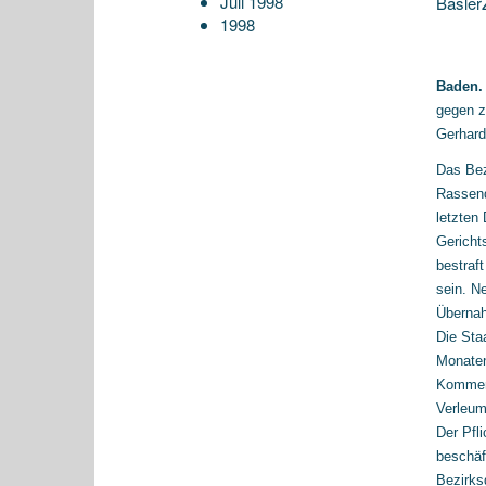
Juli 1998
Basler
1998
Baden.
gegen z
Gerhard
Das Bez
Rassend
letzten
Gericht
bestraf
sein. N
Übernah
Die Sta
Monaten
Komment
Verleum
Der Pfli
beschäf
Bezirks