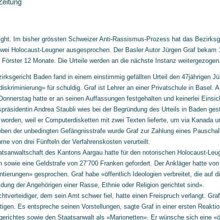
Zeitung
ght. Im bisher grössten Schweizer Anti-Rassismus-Prozess hat das Bezirksge
wei Holocaust-Leugner ausgesprochen. Der Basler Autor Jürgen Graf bekam 1
 Förster 12 Monate. Die Urteile werden an die nächste Instanz weitergezogen
irksgericht Baden fand in einem einstimmig gefällten Urteil den 47jährigen J
iskriminierung» für schuldig. Graf ist Lehrer an einer Privatschule in Basel
 Donnerstag hatte er an seinen Auffassungen festgehalten und keinerlei Einsic
spräsidentin Andrea Staubli wies bei der Begründung des Urteils in Baden gest
t worden, weil er Computerdisketten mit zwei Texten lieferte, um via Kanada 
eben der unbedingten Gefängnisstrafe wurde Graf zur Zahlung eines Pauschal
me von drei Fünfteln der Verfahrenskosten verurteilt.
atsanwaltschaft des Kantons Aargau hatte für den notorischen Holocaust-Leu
 sowie eine Geldstrafe von 27’700 Franken gefordert. Der Ankläger hatte vo
ierungen» gesprochen. Graf habe «öffentlich Ideologien verbreitet, die auf 
dung der Angehörigen einer Rasse, Ethnie oder Religion gerichtet sind».
chtverteidiger, dem sein Amt schwer fiel, hatte einen Freispruch verlangt. Gra
tigen. Es entspreche seinen Vorstellungen, sagte Graf in einer ersten Reaktio
gerichtes sowie den Staatsanwalt als «Marionetten». Er wünsche sich eine «ö