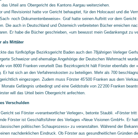
ll das Urteil ans Obergericht des Kantons Aargau weiterziehen.
or und Revisionist hatte vor Gericht behauptet, für den Holocaust und die V
Sach- noch Dokumentenbeweise». Graf hatte seinen Auftritt vor dem Gericht u
n. Die auch in Deutschland und Österreich verbreiteten Bücher erreichen na
ren. Er habe die Bücher geschrieben, «um bewusst mein Gedankengut zu verb
r als Mittäter
ckte das fünfköpfige Bezirksgericht Baden auch den 78jährigen Verleger Gerh
rgerte Schweizer und ehemalige Angehörige der Deutschen Wehrmacht wurde
afe von 8000 Franken verurteilt Das Bezirksgericht hält Förster ebenfalls de
g. Er hat sich an den Verfahrenskosten zu beteiligen. Mehr als 700 beschlag
gerichtlich eingezogen. Zudem muss Förster 45’500 Franken aus dem Verkaufs
7 Monate Gefängnis unbedingt und eine Geldstrafe von 22’200 Franken beantrag
rster will das Urteil beim Obergericht anfechten.
es Verschulden
Gericht sei Förster «verantwortlicher Verleger», betonte Staubli. «Förster trit
nde Förster ist Geschäftsführer des Verlages «Neue Visionen GmbH». Er hatt
klassischen politischen Schauprozess» zu veranstalten. Während der Bekannt
einen nachdenklichen Eindruck. Ob Förster aus gesundheitlichen Gründen die