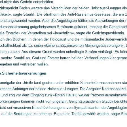
nd nicht das Gericht entscheiden.
irksgericht Baden wertete das Verschulden der beiden Holocaust-Leugner al
ichkeit», sagte Staubli. Die Strafnorm des Anti-Rassismus-Gesetzes, die am 1.
kend angewendet werden. Aber die Angeklagten hätten die Auswirkungen der 
dumsabstimmung gutgeheissenen Strafnorm gekannt, machte die Gerichtspräsi
lle Energie» der Verurteilten sei «beachtlich», sagte die Gerichtspräsidentin.
ach den Büchern, in denen der Holocaust und die millionenfache Judenvernichtu
chaftlichkeit ab. Es seien «keine schützenswerten Meinungsäusserungen». D
chtig zu sein. Aus diesem Grund wurden unbedingte Strafen verhängt. Es kön
 merkte Staubli an. Graf und Förster hatten bei den Verhandlungen klar gemac
egeben und vertreiben wollen.
e Sicherheitsvorkehrungen
anntgabe der Urteile fand gestern unter erhöhten Sicherheitsmassnahmen st
zesses Anhänger der beiden Holocaust-Leugner. Die Aargauer Kantonspolizei m
 und zog vor dem Eingang zum «Roten Haus», wo der Prozess ausnahmsweise 
orkehrungen kommen nicht von ungefähr: Gerichtspräsidentin Staubli berichte
icht sei «massiven Einschüchterungen» von Sympathisanten der Angeklagten
s auf die Beratungen zu nehmen. Es sei ein Tonfall gewählt worden, sagte Sta