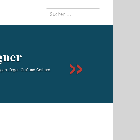
Suchen
Next
nach:
gner
gegen Jürgen Graf und Gerhard