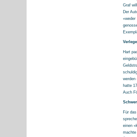
Graf wi
Der Aut
«weder 
genosse
Exempla
Verlege
Hart pa
eingebü
Geldstr
schuldi
werden 
hatte 1
Auch Fö
Schwer
Für das 
spreche
einen «
machte 