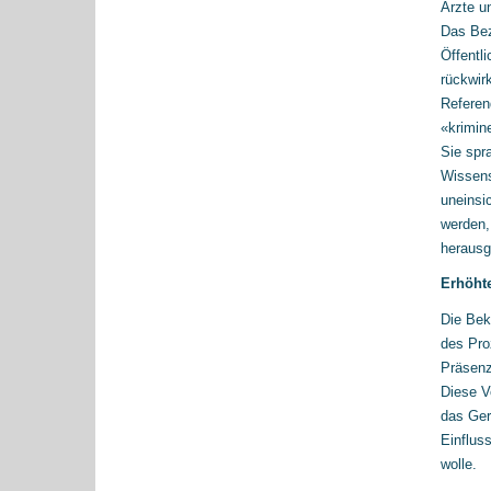
Ärzte u
Das Bez
Öffentl
rückwir
Referen
«krimine
Sie spr
Wissens
uneinsi
werden,
herausg
Erhöht
Die Bek
des Pro
Präsenz
Diese V
das Ger
Einflus
wolle.