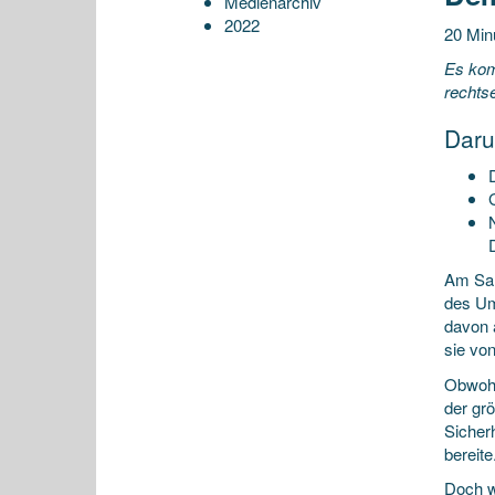
Medienarchiv
2022
20 Min
Es kom
rechts
Daru
Am Sam
des Um
davon 
sie vo
Obwohl
der gr
Sicher
bereite
Doch w