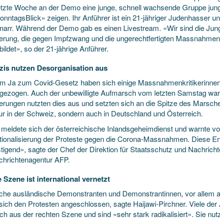
etzte Woche an der Demo eine junge, schnell wachsende Gruppe jung
onntagsBlick» zeigen. Ihr Anführer ist ein 21-jähriger Judenhasser 
narr. Während der Demo gab es einen Livestream. «Wir sind die Junge
erung, die gegen Impfzwang und die ungerechtfertigten Massnahmen 
bildet», so der 21-jährige Anführer.
is nutzen Desorganisation aus
em Ja zum Covid-Gesetz haben sich einige Massnahmenkritikerinnen 
gezogen. Auch der unbewilligte Aufmarsch vom letzten Samstag war e
erungen nutzten dies aus und setzten sich an die Spitze des Marsc
nur in der Schweiz, sondern auch in Deutschland und Österreich.
 meldete sich der österreichische Inlandsgeheimdienst und warnte vor
ationalisierung der Proteste gegen die Corona-Massnahmen. Diese En
tigend», sagte der Chef der Direktion für Staatsschutz und Nachrich
chrichtenagentur AFP.
 Szene ist international vernetzt
iche ausländische Demonstranten und Demonstrantinnen, vor allem 
 sich den Protesten angeschlossen, sagte Haijawi-Pirchner. Viele der
h aus der rechten Szene und sind «sehr stark radikalisiert». Sie nut