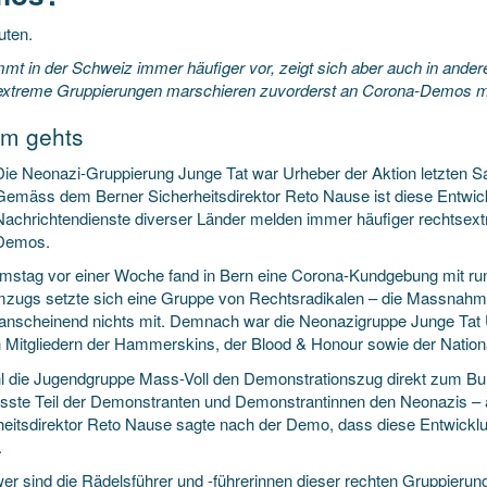
uten.
mt in der Schweiz immer häufiger vor, zeigt sich aber auch in ande
extreme Gruppierungen marschieren zuvorderst an Corona-Demos mi
m gehts
Die Neonazi-Gruppierung Junge Tat war Urheber der Aktion letzten 
Gemäss dem Berner Sicherheitsdirektor Reto Nause ist diese Entwick
Nachrichtendienste diverser Länder melden immer häufiger rechts
Demos.
stag vor einer Woche fand in Bern eine Corona-Kundgebung mit rund
zugs setzte sich eine Gruppe von Rechtsradikalen – die Massnah
anscheinend nichts mit. Demnach war die Neonazigruppe Junge Tat U
n Mitgliedern der Hammerskins, der Blood & Honour sowie der Nationa
 die Jugendgruppe Mass-Voll den Demonstrationszug direkt zum Bund
össte Teil der Demonstranten und Demonstrantinnen den Neonazis –
heitsdirektor Reto Nause sagte nach der Demo, dass diese Entwicklu
.
er sind die Rädelsführer und -führerinnen dieser rechten Gruppier