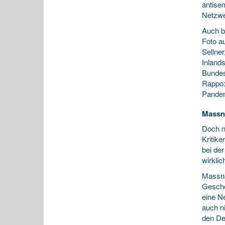
antisem
Netzwe
Auch b
Foto au
Sellne
Inland
Bundes
Rappo:
Pandem
Massn
Doch n
Kritik
bei de
wirklic
Massna
Gesche
eine N
auch n
den De