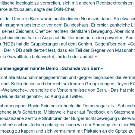
itische Ideologie zu verbreiten, sich mit anderen Rechtsextremisten 
rke aufzubauen, sagte der DSN-Chef.
ei der Demo in Bern waren ausländische Neonazis dabei. So etwa e
f Instagram posierte er vor dem Bundeshaus. Er erhielt zahlreiche Li
r, seines Zeichens Chef der rechten Identitären Bewegung. Aber nicht 
sgeheimdienst hat ein Auge auf die Demonstrierenden geworfen. Auc
 (NDB) hat die Gruppierungen auf dem Schirm. Gegenüber dem «Son
 «Der NDB stellt derzeit fest, dass ein Teil der Gegner von Massn
ie Gewalttaten befürwortet, fördert oder ausübt.»
ahmengegner nannte Demo «Schande von Bern»
icht alle Massnahmengegnerinnen und -gegner begrüssen die Vermis
er und -Kritikerinnen und der rechtsextremen Gruppierungen. Joyce
r «Weltwoche», verurteilte die Vorkommnisse von Bern. «Das hat mich
h Mühe damit gehabt», so Küng auf Twitter.
hmengegner Robin Spiri bezeichnete die Demo sogar als «Schande v
hene aufs Schärfste. Mittlerweile hat er auf Facebook ein Statemen
eonaziszene zentrale Strukturen der Bürgerrechtsbewegung unterwander
icht erkennbar. Jedoch gelang es ihnen wie am Samstag vor einer W
mozug zu kapern und sich vermummt mit Plakaten an die Spitze zu 