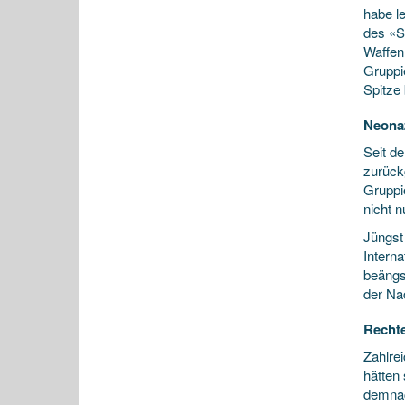
habe l
des «S
Waffen
Gruppi
Spitze 
Neonaz
Seit d
zurück
Gruppi
nicht 
Jüngst
Intern
beängs
der Na
Rechte
Zahlre
hätten
demnac