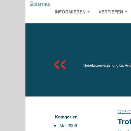
INFORMIEREN
VERTIEFEN
Previou
NeueLuzernerZeitung ca. Ander
27/05/2
Kategorien
Tro
Mai 2006