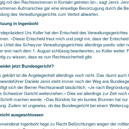
gig mit den Rechtsextremen in Kontakt getreten ist», sagt Jenni. Jenn
extremen Aufmarsches gar eine einseitige Bevorzugung durch die Beh
dung des Verwaltungsgerichts zum Verbot abwarten.
tuung in Ingenbohl
depräsident Urs Koller hat den Entscheid des Verwaltungsgerichtes
en. «Dieser Entscheid freut mich und zeigt mir, dass der Entscheid
as Urteil des Schwyzer Verwaltungsgerichtes allerdings positiv oder 
er erst nach dem 1. August schlüssig beantworten, so Koller weiter.
tig zu wissen, dass es nun Rechtssicherheit gibt.
eidet jetzt Bundesgericht?
 geklärt ist die Angelegenheit allerdings noch nicht. Das räumt auch
werdeführer Daniele Jenni steht immer noch der Weg ans Bundesgeri
ftigt sich der Berner Rechtsanwalt tatsächlich. «Je nach Begründung 
 Schweizer Gericht weiterziehen.» Dies sei allerdings zur Zeit noch 
 Schritt machen werde. «Das Bündnis für ein buntes Brunnen hat nur b
ung. Zudem ist ungewiss, ob das Bundesgericht bei einem Weiterzug 
nicht ausgeschlossen
meinderat Ingenbohl hege zu Recht Befürchtungen wegen der mittlerw