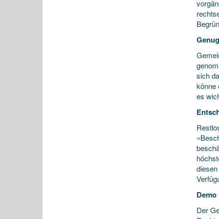
vorgän
rechts
Begrün
Genug
Gemein
genomm
sich d
könne 
es wich
Entsch
Restlos
«Besch
beschä
höchste
diesen
Verfüg
Demo 
Der Ge