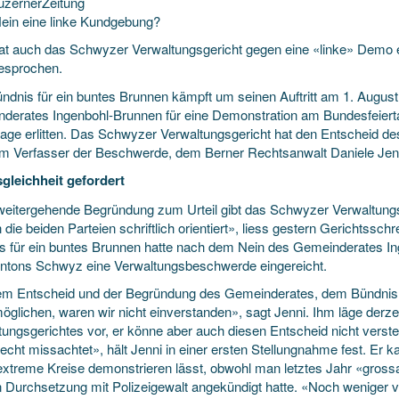
zernerZeitung
Nein eine linke Kundgebung?
hat auch das Schwyzer Verwaltungsgericht gegen eine «linke» Demo e
gesprochen.
ndnis für ein buntes Brunnen kämpft um seinen Auftritt am 1. Augus
derates Ingenbohl-Brunnen für eine Demonstration am Bundesfeiertag
lage erlitten. Das Schwyzer Verwaltungsgericht hat den Entscheid d
m Verfasser der Beschwerde, dem Berner Rechtsanwalt Daniele Jenni,
gleichheit gefordert
weitergehende Begründung zum Urteil gibt das Schwyzer Verwaltungs
die beiden Parteien schriftlich orientiert», liess gestern Gerichtssch
s für ein buntes Brunnen hatte nach dem Nein des Gemeinderates I
ntons Schwyz eine Verwaltungsbeschwerde eingereicht.
em Entscheid und der Begründung des Gemeinderates, dem Bündnis
öglichen, waren wir nicht einverstanden», sagt Jenni. Ihm läge derz
tungsgerichtes vor, er könne aber auch diesen Entscheid nicht verst
cht missachtet», hält Jenni in einer ersten Stellungnahme fest. Er ka
extreme Kreise demonstrieren lässt, obwohl man letztes Jahr «gross
 Durchsetzung mit Polizeigewalt angekündigt hatte. «Noch weniger v