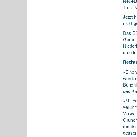
NeueLu
Trotz 
Jetzt 
nicht 
Das Bü
Gemein
Nieder
und de
Rechts
«Eine 
werden 
Bündni
des Ka
«Mit d
verunm
Verwal
Grundre
rechts
dessen