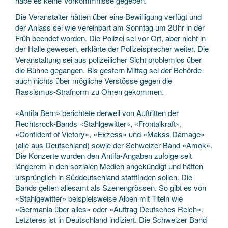
habe es keine Vorkommnisse gegeben.
Die Veranstalter hätten über eine Bewilligung verfügt und
der Anlass sei wie vereinbart am Sonntag um 2Uhr in der
Früh beendet worden. Die Polizei sei vor Ort, aber nicht in
der Halle gewesen, erklärte der Polizeisprecher weiter. Die
Veranstaltung sei aus polizeilicher Sicht problemlos über
die Bühne gegangen. Bis gestern Mittag sei der Behörde
auch nichts über mögliche Verstösse gegen die
Rassismus-Strafnorm zu Ohren gekommen.
«Antifa Bern» berichtete derweil von Auftritten der
Rechtsrock-Bands «Stahlgewitter», «Frontalkraft»,
«Confident of Victory», «Exzess» und «Makss Damage»
(alle aus Deutschland) sowie der Schweizer Band «Amok».
Die Konzerte wurden den Antifa-Angaben zufolge seit
längerem in den sozialen Medien angekündigt und hätten
ursprünglich in Süddeutschland stattfinden sollen. Die
Bands gelten allesamt als Szenengrössen. So gibt es von
«Stahlgewitter» beispielsweise Alben mit Titeln wie
«Germania über alles» oder «Auftrag Deutsches Reich».
Letzteres ist in Deutschland indiziert. Die Schweizer Band