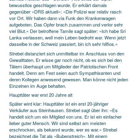
bewusstlos geschlagen wurde. Er erklärt damals
gegenüber «DRS aktuell»: «Die Polizei war relativ rasch
vor Ort. Wir haben dann via Funk den Krankenwagen
aufgeboten. Das Opfer brach zusammen und verlor sehr
viel Blut.» Der betroffene Tamile sagt später: «Ich habe Sri
Lanka verlassen, weil mein Leben bedroht war. Wenn jetzt
dasselbe in der Schweiz passiert, bin ich sehr hilflos.»
Strebel distanziert sich unmittelbar im Anschluss von den
Gewalttaten. Er wisse gar noch nicht, ob es sich bei den
Tätern überhaupt um Mitglieder der Patriotischen Front
handelt. Denn am Fest seien auch Sympathisanten und
deren Kollegen anwesend gewesen. Man könne nicht jeden
Einzelnen im Auge behalten.
Haupttäter war erst 20 Jahre alt
Später wird klar: Haupttäter ist ein erst 20-jähriger
Verkäufer aus Steinhausen. Strebel sagt über ihn: «Es
handelt sich um ein Mitglied von uns. Er ist ein einfacher
lieber guter Mensch. Wir sind selbst am meisten
erschrocken, als bekannt wurde, wer es war.» Strebel
bezeichnet die Tat als «Bubenstreich». Mit einem