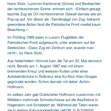
Hans Stutz, Luzerner Kantonsrat (Grüne) und Beobachter
der rechtsextremen Szene, erinnert sich: «Einfach gesagt,
tauchte Zug als Ort rechtsextremer Gewalt damals wie ein
Pop-up auf. Vor dieser als ‹Tamilenjagd von Zug› bekannt
gewordene Aktion fand die Patriotische Front medial kaum
Beachtung.»
Im Frühling 1989 seien in Luzern Flugblätter der
Patriotischen Front aufgetaucht, unter anderem auf der
Seebrücke. «Dass Zug ein Zentrum war, wusste man
nicht», so Hans Stutz.
Aus heiterhellem Himmel kam die Tat am 20. Mai dennoch
nicht. Bereits am 1. August 1987 war mit einem
brennenden Kreuz und weissen Kutten unter einer
Autobahnbrücke in Rotkreuz eine Ku-Klux-Klan-Gruppe
gegründet worden. Schon damals mit dabei: Achim
Hoffmann.
Im selben Jahr gab Drahtzieher Hoffmann zusammen mit
Mittätern mehrmals Schrotschüsse auf die Asylheime in
Hagendorn und Schattdorf ab. Während der Taten waren
sie in weisse Kapuzengewänder gehüllt. In Schattdorf