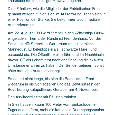
Lausbubenstreiche einiger Rowdys abgetan.
Die «Fröntler», wie die Mitglieder der Patriotischen Front
genannt werden, fühlen sich im Aufschwung, sehen sich in
einer Position der Stärke. Sie bekommen auch mediale
Aufmerksamkeit.
Am 22. August 1989 wird Strebel in den «Zitschtigs-Club»
eingeladen. Thema der Runde ist Fremdenhass. Vor der
Sendung trifft Strebel im Warteraum auf ein farbiges
Mannequin. Er beleidigt sie als «schwarze Hure» und
bespuckt sie. Die Öffentlichkeit erfährt erst im Nachhinein
davon. SF versichert, erst nach der Sendung die exakten
Umstände erfahren zu haben. Der Sender beteuert, sonst
hätte man den Auftritt abgesagt.
Es dauert nicht lange, bis sich die Patriotische Front
wiederum in die Schlagzeilen und das Bewusstsein der
Bevölkerung katapultieren. Genauer am 4. November.
Den Asylkoordinator mit Fäusten traktiert
In Steinhausen, kaum 100 Meter vom Einkaufscenter
Zugerland entfernt, steht die kantonale Durchgangsstation
Hinterberg für Asylbewerber. In der Barracke sind 64