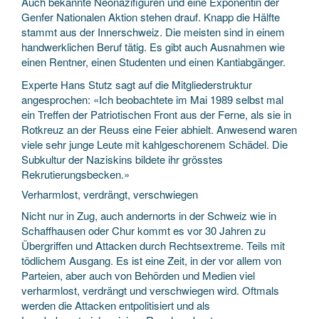
Auch bekannte Neonazifiguren und eine Exponentin der
Genfer Nationalen Aktion stehen drauf. Knapp die Hälfte
stammt aus der Innerschweiz. Die meisten sind in einem
handwerklichen Beruf tätig. Es gibt auch Ausnahmen wie
einen Rentner, einen Studenten und einen Kantiabgänger.
Experte Hans Stutz sagt auf die Mitgliederstruktur
angesprochen: «Ich beobachtete im Mai 1989 selbst mal
ein Treffen der Patriotischen Front aus der Ferne, als sie in
Rotkreuz an der Reuss eine Feier abhielt. Anwesend waren
viele sehr junge Leute mit kahlgeschorenem Schädel. Die
Subkultur der Naziskins bildete ihr grösstes
Rekrutierungsbecken.»
Verharmlost, verdrängt, verschwiegen
Nicht nur in Zug, auch andernorts in der Schweiz wie in
Schaffhausen oder Chur kommt es vor 30 Jahren zu
Übergriffen und Attacken durch Rechtsextreme. Teils mit
tödlichem Ausgang. Es ist eine Zeit, in der vor allem von
Parteien, aber auch von Behörden und Medien viel
verharmlost, verdrängt und verschwiegen wird. Oftmals
werden die Attacken entpolitisiert und als