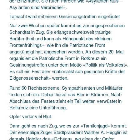
der Binzmühle. Sie rufen Parolen wie «Asylanten raus –
Asylanten sind Verbrecher».
Tatnacht wird mit einem Gesinnungstreffen eingeläutet
Nur zwei Wochen später kommt es zur angesprochenen
Schandtat in Zug. Sie erlangt schweizweit traurige
Berühmtheit und kann als Höhepunkt des «kleinen
Frontenfrühlings», wie ihn die Patriotische Front
angekündigt hat, angesehen werden. An diesem 20. Mai
organisiert die Patriotische Front in Rotkreuz ein
Gesinnungstreffen unter dem Motto «Politik als Volksfest».
Es soll ein Fest aller «nationalistisch gesinnten Kräfte der
Eidgenossenschaft» werden.
Rund 60 Rechtsextreme, Sympathisanten und Mitläufer
finden sich ein. Dabei fliesst das Bier in Strömen. Nach
Abschluss des Festes zieht ein Teil weiter, verwüstet in
Rotkreuz eine Unterführung.
Opfer verlor viel Blut
Dann geht es nach Zug, wo es zur «Tamilenjagd» kommt.
Der ehemalige Zuger Stadtpräsident Walther A. Hegglin ist
damals Hotelier des «Ochsen», wo eines der Opfer