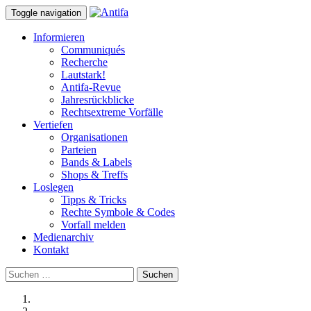
Toggle navigation
Informieren
Communiqués
Recherche
Lautstark!
Antifa-Revue
Jahresrückblicke
Rechtsextreme Vorfälle
Vertiefen
Organisationen
Parteien
Bands & Labels
Shops & Treffs
Loslegen
Tipps & Tricks
Rechte Symbole & Codes
Vorfall melden
Medienarchiv
Kontakt
Suchen
nach: