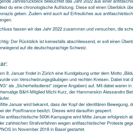
lgende Jahresrückblick beleuchtet das Jahr 2022 aus einer antifaschi
ndest du eine chronologische Auflistung. Diese soll einen Überblick ü
onazis geben. Zudem wird auch auf Erfreuliches aus antifaschistisc
angen.
hluss fassen wir das Jahr 2022 zusammen und versuchen, die sch
htig: Der Rückblick ist keinesfalls abschliessend, er soll einen Über
erwiegend auf die deutschsprachige Schweiz.
ar:
Am 8. Januar findet in Zürich eine Kundgebung unter dem Motto „Bildun
wurde von Verschwörungsgläubigen und rechten Kreisen. Dabei trat
WG“ als „Sicherheitsdienst“ (eigene Angaben) auf. Mit dabei waren in
ehemalige B&H-Mitglied Michi Kurz, der Hammerskin Alessandro Bett
Nufer.
Mitte Januar wird bekannt, dass der Kopf der identitären Bewegung, de
bei der Postfinance besitzt. Dieses wird daraufhin gesperrt.
Die antifaschistische 500K-Kampagne wird Mitte Januar erfolgreich 
der zahlreichen Strafverfahren wegen antifaschistischer Proteste g
PNOS im November 2018 in Basel gestartet.