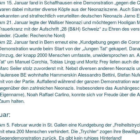
Am 15. Januar fand in Schaffhausen eine Demonstration „gegen die C
waren dabei mitunter diverse Köpfe aus der Neonaziszene. Auch San
bekannten und strafrechtlich verurteilten deutschen Neonazis Jarno E
Am 21. Januar legte der Walliser Neonazi und möchtegern Hooligan M
Trauerkranz mit der Aufschrift „28 (B&H) Schweiz“ zu Ehren des ver
nieder. (Quelle: Recherche Nord)
Am 22. Januar fand in Bern erneut eine „Kundgebung gegen die Coro
Demonstration wurde beim Start von der „Jungen Tat“ gekapert. Dana
Umzug, der knapp 2000 Menschen umfasste, unwidersprochen an. An 
Tat“ um Manuel Corchia, Tobias Lingg und Moritz Frey liefen auch 
Marc Seiler stolz zuvorderst mit. Nebst diversen anderen Neonazis un
Faulensee BE wohnhafte Hammerskin Alessandro Bettini, Stefan Nuf
mit von der Partie. Auffallend während der ganzen Demonstration war
gegenüber den zahlreichen Neonazis. Insbesondere das Aushängesch
(Eigenname), Noah Raffael Carlino, konnte sich vor Freude über die
Zaum halten.
uar:
Am 5. Februar wurde in St. Gallen eine Kundgebung der „Freiheitstryc
mit etwa 200 Menschen verhindert. Die „Trychler“ zogen ihre Bewilli
Gegendemonstration zurück. Es gibt kein ruhiges Hinterland!