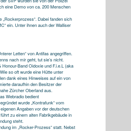
 der SVP wurden sie von der Polizei
och eine Demo von ca. 200 Menschen
te „Rockerprozess“. Dabei fanden sich
C“ ein. Unter ihnen auch der Walliser
erer Letten“ von Antifas angegriffen.
s nach mir geht, tut sie’s nicht.
 & Honour-Band Oidoxie und F.i.e.L (aka
Wie so oft wurde eine Hütte unter
len dank eines Hinweises auf ein von
ierte daraufhin den Besitzer der
s nahe Zürcher Oberland aus.
Das Webradio bedient
 Gegründet wurde „Kontrafunk“ vom
h eigenen Angaben vor der deutschen
 führt zu einem alten Fabrikgebäude in
ndung steht.
kündung im „Rocker-Prozess“ statt. Nebst