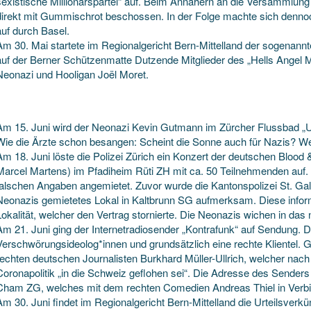
sexistische Millionärspartei“ auf. Beim Annähern an die Versammlung
direkt mit Gummischrot beschossen. In der Folge machte sich denn
auf durch Basel.
Am 30. Mai startete im Regionalgericht Bern-Mittelland der sogenann
auf der Berner Schützenmatte Dutzende Mitglieder des „Hells Angel M
Neonazi und Hooligan Joël Moret.
Am 15. Juni wird der Neonazi Kevin Gutmann im Zürcher Flussbad „Unt
Wie die Ärzte schon besangen: Scheint die Sonne auch für Nazis? Wenn
Am 18. Juni löste die Polizei Zürich ein Konzert der deutschen Blood
Marcel Martens) im Pfadiheim Rüti ZH mit ca. 50 Teilnehmenden auf. 
falschen Angaben angemietet. Zuvor wurde die Kantonspolizei St. Gal
Neonazis gemietetes Lokal in Kaltbrunn SG aufmerksam. Diese inform
Lokalität, welcher den Vertrag stornierte. Die Neonazis wichen in da
Am 21. Juni ging der Internetradiosender „Kontrafunk“ auf Sendung. 
Verschwörungsideolog*innen und grundsätzlich eine rechte Klientel.
rechten deutschen Journalisten Burkhard Müller-Ullrich, welcher nac
Coronapolitik „in die Schweiz geflohen sei“. Die Adresse des Senders
Cham ZG, welches mit dem rechten Comedien Andreas Thiel in Verbi
Am 30. Juni findet im Regionalgericht Bern-Mittelland die Urteilsver