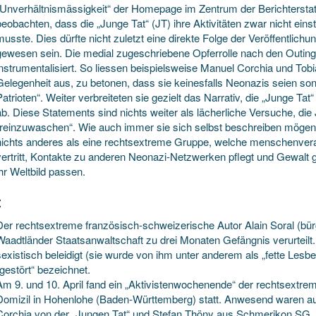
„Unverhältnismässigkeit“ der Homepage im Zentrum der Berichtersta
beobachten, dass die „Junge Tat“ (JT) ihre Aktivitäten zwar nicht einst
musste. Dies dürfte nicht zuletzt eine direkte Folge der Veröffentlichung
gewesen sein. Die medial zugeschriebene Opferrolle nach den Outing
instrumentalisiert. So liessen beispielsweise Manuel Corchia und Tob
Gelegenheit aus, zu betonen, dass sie keinesfalls Neonazis seien sond
Patrioten“. Weiter verbreiteten sie gezielt das Narrativ, die „Junge Ta
ab. Diese Statements sind nichts weiter als lächerliche Versuche, die
„reinzuwaschen“. Wie auch immer sie sich selbst beschreiben mögen –
nichts anderes als eine rechtsextreme Gruppe, welche menschenvera
vertritt, Kontakte zu anderen Neonazi-Netzwerken pflegt und Gewalt
ihr Weltbild passen.
:
Der rechtsextreme französisch-schweizerische Autor Alain Soral (bür
Waadtländer Staatsanwaltschaft zu drei Monaten Gefängnis verurteilt. E
sexistisch beleidigt (sie wurde von ihm unter anderem als „fette Les
„gestört“ bezeichnet.
Am 9. und 10. April fand ein „Aktivistenwochenende“ der rechtsext
Domizil in Hohenlohe (Baden-Württemberg) statt. Anwesend waren a
Corchia von der „Jungen Tat“ und Stefan Thöny aus Schmerikon SG.