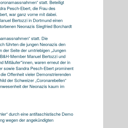
oronamassnahmen“ statt. Beteiligt
dra Pesch-Ebert, die Frau des
bert, war ganz vorne mit dabei.
anuel Bertozzi in Dortmund einen
storbenen Neonazis Siegfried Borchardt
namassnahmen“ statt. Die
ch führten die jungen Neonazis den
der Seite der umtriebigen „Jungen
die B&H-Member Manuel Bertozzi und
d Mitläufer*innen, waren erneut der in
er sowie Sandra Pesch-Ebert prominent
 die Offenheit vieler Demonstrierenden
ild der Schweizer „Coronarebellen“
 Anwesenheit der Neonazis kaum im
hler“ durch eine antifaschistische Demo
gung wegen der angekündigten