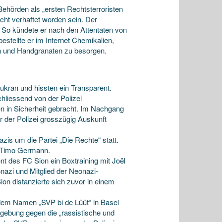
Behörden als „ersten Rechtsterroristen
ucht verhaftet worden sein. Der
f. So kündete er nach den Attentaten von
stellte er im Internet Chemikalien,
en und Handgranaten zu besorgen.
aukran und hissten ein Transparent.
liessend von der Polizei
 in Sicherheit gebracht. Im Nachgang
r der Polizei grosszügig Auskunft
is um die Partei „Die Rechte“ statt.
d Timo Germann.
nt des FC Sion ein Boxtraining mit Joël
nazi und Mitglied der Neonazi-
on distanzierte sich zuvor in einem
 dem Namen „SVP bi de Lüüt“ in Basel
dgebung gegen die „rassistische und