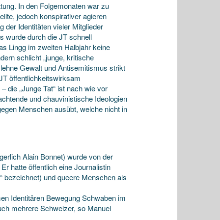
ttung. In den Folgemonaten war zu
ellte, jedoch konspirativer agieren
 der Identitäten vieler Mitglieder
s wurde durch die JT schnell
ias Lingg im zweiten Halbjahr keine
ern schlicht „junge, kritische
t“ lehne Gewalt und Antisemitismus strikt
 JT öffentlichkeitswirksam
 die „Junge Tat“ ist nach wie vor
chtende und chauvinistische Ideologien
 gegen Menschen ausübt, welche nicht in
gerlich Alain Bonnet) wurde von der
r hatte öffentlich eine Journalistin
be“ bezeichnet) und queere Menschen als
remen Identitären Bewegung Schwaben im
uch mehrere Schweizer, so Manuel