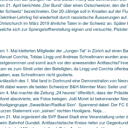
Am 21. April berichtete „Der Bund“ über einen Ostschweizer, den die 
der Schweiz“ bezeichneten. Der 20-Jährige soll in Kroatien auf der Fl
Elektriker-Lehrling fiel wiederholt durch rassistische Äusserungen au
Christchurch im März 2019 ähnliche Taten in der Schweiz an. Später be
welche sich zur Sprengstoffherstellung eignen und versuchte, Pistol
Am 1. Mai kletterten Mitglieder der „Jungen Tat“ in Zürich auf einen B
Manuel Corchia, Tobias Lingg und Andreas Schnellmann wurden ansch
festgenommen und somit auch vor den anwesenden Antifaschist*innen
kam es zum Streit unter den Beteiligten, da Lingg und Corchia offenba
gaben, was Schnellmann nicht goutierte.
Anlässlich des 1. Mai fand in Dortmund eine Demonstration von Neonaz
Mit dabei waren die beiden Schweizer B&H-Member Marc Seiler un
Am 4. Mai machte die Zeitung „24 heures“ öffentlich, dass der Präside
Moret absolvierte, wie Fotos belegen. Joël Moret ist bekennender Neo
Hooligangruppe „Swastiklan/Radikal Sion“. Spannend dabei: Der FC Si
kurzen Statement von „seinen“ rechten Hooligans. Naja…
Am 21. Mai organisiert die SVP Basel Stadt eine Veranstaltung unter
beim Bahnhof Gundeli. Antifaschistische Kreise riefen zur Gegenkun