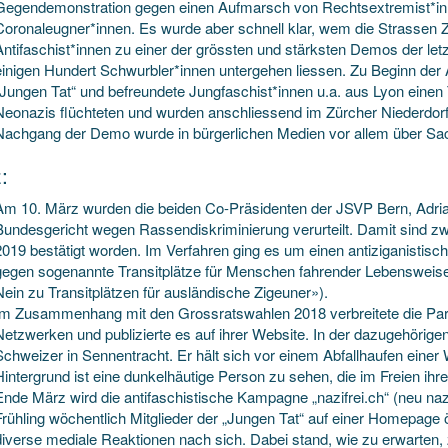
Gegendemonstration gegen einen Aufmarsch von Rechtsextremist*in
Coronaleugner*innen. Es wurde aber schnell klar, wem die Strassen
Antifaschist*innen zu einer der grössten und stärksten Demos der l
einigen Hundert Schwurbler*innen untergehen liessen. Zu Beginn der 
„Jungen Tat“ und befreundete Jungfaschist*innen u.a. aus Lyon einen
Neonazis flüchteten und wurden anschliessend im Zürcher Niederdor
Nachgang der Demo wurde in bürgerlichen Medien vor allem über Sa
:
Am 10. März wurden die beiden Co-Präsidenten der JSVP Bern, Adria
Bundesgericht wegen Rassendiskriminierung verurteilt. Damit sind z
2019 bestätigt worden. Im Verfahren ging es um einen antiziganistisc
gegen sogenannte Transitplätze für Menschen fahrender Lebensweise 
Nein zu Transitplätzen für ausländische Zigeuner»).
Im Zusammenhang mit den Grossratswahlen 2018 verbreitete die Parte
Netzwerken und publizierte es auf ihrer Website. In der dazugehörige
Schweizer in Sennentracht. Er hält sich vor einem Abfallhaufen eine
Hintergrund ist eine dunkelhäutige Person zu sehen, die im Freien ihre 
Ende März wird die antifaschistische Kampagne „
nazifrei.ch
“ (neu
naz
Frühling wöchentlich Mitglieder der „Jungen Tat“ auf einer Homepage ö
diverse mediale Reaktionen nach sich. Dabei stand, wie zu erwarten, zu