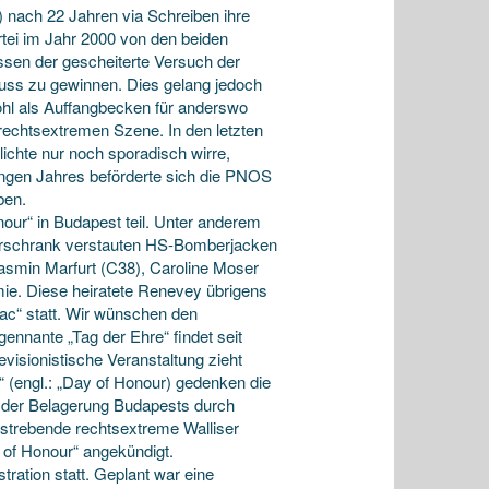
) nach 22 Jahren via Schreiben ihre
rtei im Jahr 2000 von den beiden
en der gescheiterte Versuch der
uss zu gewinnen. Dies gelang jedoch
hl als Auffangbecken für anderswo
 rechtsextremen Szene. In den letzten
chte nur noch sporadisch wirre,
angen Jahres beförderte sich die PNOS
ben.
ur“ in Budapest teil. Unter anderem
derschrank verstauten HS-Bomberjacken
asmin Marfurt (C38), Caroline Moser
e. Diese heiratete Renevey übrigens
ac“ statt. Wir wünschen den
ennante „Tag der Ehre“ findet seit
visionistische Veranstaltung zieht
 (engl.: „Day of Honour) gedenken die
 der Belagerung Budapests durch
ufstrebende rechtsextreme Walliser
 of Honour“ angekündigt.
tration statt. Geplant war eine