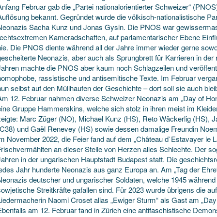
Anfang Februar gab die „Partei nationalorientierter Schweizer“ (PNOS
Auflösung bekannt. Gegründet wurde die völkisch-nationalistische Pa
Neonazis Sacha Kunz und Jonas Gysin. Die PNOS war gewissermass
rechtsextremen Kameradschaften, auf parlamentarischer Ebene Einfl
nie. Die PNOS diente während all der Jahre immer wieder gerne sowo
gescheiterte Neonazis, aber auch als Sprungbrett für Karrieren in der
Jahren machte die PNOS aber kaum noch Schlagzeilen und veröffentli
homophobe, rassistische und antisemitische Texte. Im Februar verg
nun selbst auf den Müllhaufen der Geschichte – dort soll sie auch blei
Am 12. Februar nahmen diverse Schweizer Neonazis am „Day of Hono
eine Gruppe Hammerskins, welche sich stolz in ihren meist im Klei
zeigte: Marc Züger (NO), Michael Kunz (HS), Reto Wäckerlig (HS), J
(C38) und Gaël Renevey (HS) sowie dessen damalige Freundin Noemi
im November 2022, die Feier fand auf dem „Château d`Estavayer le L
Frischvermählten an dieser Stelle von Herzen alles Schlechte. Der sog
Jahren in der ungarischen Hauptstadt Budapest statt. Die geschichtsre
jedes Jahr hunderte Neonazis aus ganz Europa an. Am „Tag der Ehre“
Neonazis deutscher und ungarischer Soldaten, welche 1945 während
sowjetische Streitkräfte gafallen sind. Für 2023 wurde übrigens die a
Liedermacherin Naomi Croset alias „Ewiger Sturm“ als Gast am „Day
Ebenfalls am 12. Februar fand in Zürich eine antifaschistische Demons