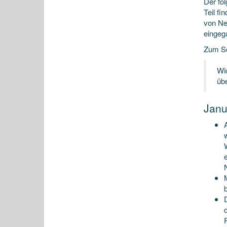
Der fo
Teil fi
von Ne
eingeg
Zum Sc
Wic
üb
Janu