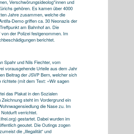
nen, Verschwörungsideolog*innen und
 Zürichs gehören. Es kamen über 4000
etzten Jahre zusammen, welche die
Antifa-Demo griffen ca. 30 Neonazis der
 Treffpunkt am Bahnhof an. Die
f von der Polizei festgenommen. Im
chbeschädigungen berichtet.
n Spahr und Nils Fiechter, vom
wei vorausgehende Urteile aus dem Jahr
hen Beitrag der JSVP Bern, welcher sich
richtete (mit dem Text: «Wir sagen
i das Plakat in den Sozialen
n Zeichnung steht im Vordergrund ein
r Wohnwagensiedlung die Nase zu. Im
Notdurft verrichtet.
ifrei.org
) gestartet. Dabei wurden im
ffentlich geoutet. Die Outings zogen
meist die „Illegalität“ und