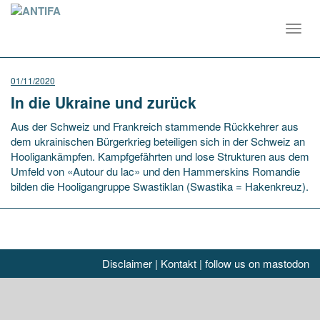
Toggl
navig
01/11/2020
In die Ukraine und zurück
Aus der Schweiz und Frankreich stammende Rückkehrer aus
dem ukrainischen Bürgerkrieg beteiligen sich in der Schweiz an
Hooligankämpfen. Kampfgefährten und lose Strukturen aus dem
Umfeld von «Autour du lac» und den Hammerskins Romandie
bilden die Hooligangruppe Swastiklan (Swastika = Hakenkreuz).
Disclaimer
|
Kontakt
|
follow us on mastodon