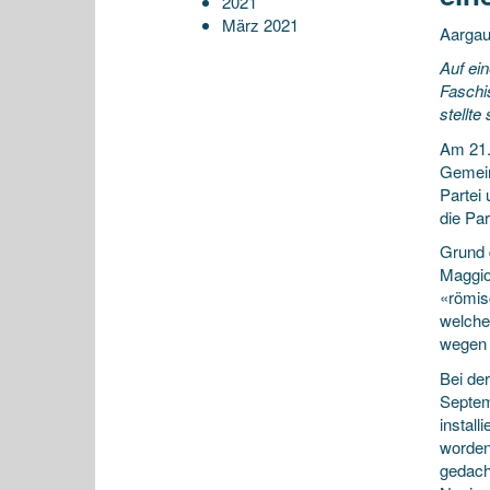
2021
März 2021
Aargau
Auf ein
Faschi
stellte
Am 21.
Gemein
Partei 
die Par
Grund 
Maggio
«römis
welche 
wegen 
Bei de
Septem
install
worden
gedacht