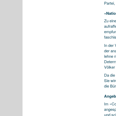
Partei,
«Natio
Zu ein
aufraf
empfun
faschi
In der
der an
lehne 
Determ
Völker 
Da die 
Sie wi
die Bü
Angebl
Im «Co
angesp
und sc