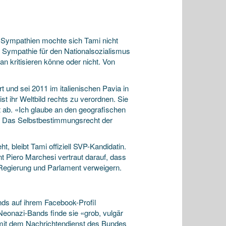
en Sympathien mochte sich Tami nicht
he Sympathie für den Nationalsozialismus
n kritisieren könne oder nicht. Von
 und sei 2011 im italienischen Pavia in
 ihr Weltbild rechts zu verordnen. Sie
t ab. «Ich glaube an den geografischen
n. Das Selbstbestimmungsrecht der
, bleibt Tami offiziell SVP-Kandidatin.
 Piero Marchesi vertraut darauf, dass
n Regierung und Parlament verweigern.
nds auf ihrem Facebook-Profil
Neonazi-Bands finde sie «grob, vulgär
 mit dem Nachrichtendienst des Bundes