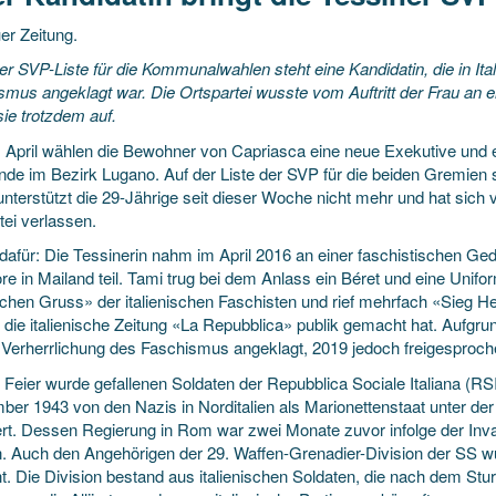
er Zeitung.
er SVP-Liste für die Kommunalwahlen steht eine Kandidatin, die in It
smus angeklagt war. Die Ortspartei wusste vom Auftritt der Frau an e
 sie trotzdem auf.
 April wählen die Bewohner von Capriasca eine neue Exekutive und 
de im Bezirk Lugano. Auf der Liste der SVP für die beiden Gremien s
unterstützt die 29-Jährige seit dieser Woche nicht mehr und hat sich vo
tei verlassen.
dafür: Die Tessinerin nahm im April 2016 an einer faschistischen Ged
re in Mailand teil. Tami trug bei dem Anlass ein Béret und eine Unif
chen Gruss» der italienischen Faschisten und rief mehrfach «Sieg H
die italienische Zeitung «La Repubblica» publik gemacht hat. Aufgrun
Verherrlichung des Faschismus angeklagt, 2019 jedoch freigesproch
r Feier wurde gefallenen Soldaten der Repubblica Sociale Italiana (R
ber 1943 von den Nazis in Norditalien als Marionettenstaat unter der
iert. Dessen Regierung in Rom war zwei Monate zuvor infolge der Invasi
. Auch den Angehörigen der 29. Waffen-Grenadier-Division der SS wu
. Die Division bestand aus italienischen Soldaten, die nach dem Stur