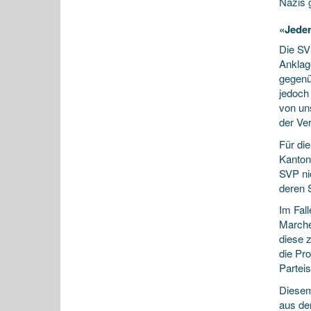
Nazis g
«Jeder
Die SV
Anklag
gegenü
jedoch
von un
der Ve
Für di
Kantona
SVP ni
deren S
Im Fal
Marche
diese 
die Pr
Parteis
Diesem
aus de