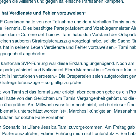
egen die Alliierten und gegen italienische Partisanen kämpften.
 hat Verdienste und Fehler vorzuweisen»
P Capriasca hatte von der Teilnahme und dem Verhalten Tamis an de
e Kenntnis. Dies bestätigte Parteipräsident und Vizebürgermeister 
ber dem «Corriere del Ticino». Tami habe den Vorstand der Ortspartei
 einen sauberen Strafregisterauszug vorgelegt habe, sei die Sache fü
s hat in seinem Leben Verdienste und Fehler vorzuweisen.» Tami ha
rgangenheit angehörten.
e kantonale SVP-Führung war diese Erklärung ungenügend. Noch am gl
lparteipräsident und Nationalrat Piero Marchesi im «Corriere» klar: 
cht in Institutionen vertreten.» Die Ortsparteien seien aufgefordert 
trafregisterauszüge – sorgfältig zu prüfen.
le von Tami sei das formal zwar erfolgt, aber dennoch gebe es ein P
si hatte von den Gerüchten um Tamis Vergangenheit gehört und die 
zu überprüfen. Am Mittwoch wusste er noch nicht, «ob bei dieser Übe
oblematik unterschätzt worden ist». Marchesi kündigte an, Massnahmen
tatuten für solche Fälle vorsehen.
 Szenario ist Liliane Jessica Tami zuvorgekommen. Am Freitag gab s
r Partei auszutreten, «deren Führung mich nicht unterstützt». Sie h