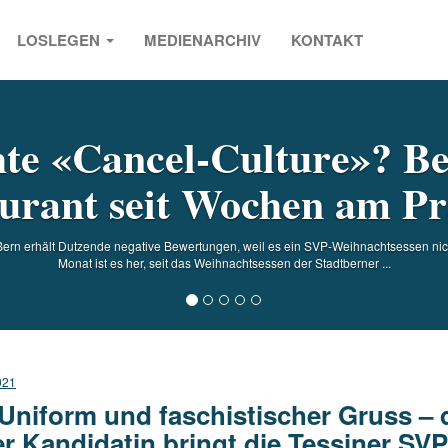
LOSLEGEN
MEDIENARCHIV
KONTAKT
s
te «Cancel-Culture»? B
urant seit Wochen am P
Bern erhält Dutzende negative Bewertungen, weil es ein SVP-Weihnachtsessen nicht
Monat ist es her, seit das Weihnachtsessen der Stadtberner ...
021
Uniform und faschistischer Gruss – 
er Kandidatin bringt die Tessiner SV