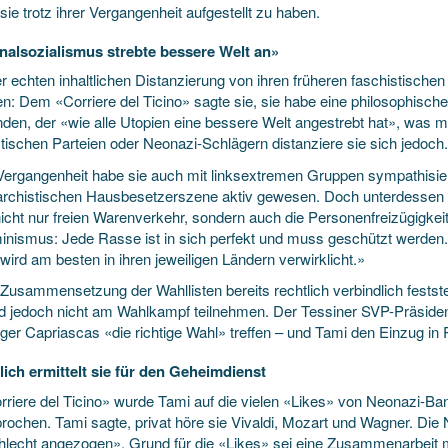
 sie trotz ihrer Vergangenheit aufgestellt zu haben.
nalsozialismus strebte bessere Welt an»
er echten inhaltlichen Distanzierung von ihren früheren faschistisch
fen: Dem «Corriere del Ticino» sagte sie, sie habe eine philosophisc
den, der «wie alle Utopien eine bessere Welt angestrebt hat», was ma
stischen Parteien oder Neonazi-Schlägern distanziere sie sich jedoch.
 Vergangenheit habe sie auch mit linksextremen Gruppen sympathisiert
archistischen Hausbesetzerszene aktiv gewesen. Doch unterdessen ist
nicht nur freien Warenverkehr, sondern auch die Personenfreizügigkei
inismus: Jede Rasse ist in sich perfekt und muss geschützt werde
wird am besten in ihren jeweiligen Ländern verwirklicht.»
Zusammensetzung der Wahllisten bereits rechtlich verbindlich feststeht
rd jedoch nicht am Wahlkampf teilnehmen. Der Tessiner SVP-Präsident
rger Capriascas «die richtige Wahl» treffen – und Tami den Einzug i
ich ermittelt sie für den Geheimdienst
rriere del Ticino» wurde Tami auf die vielen «Likes» von Neonazi-Ba
rochen. Tami sagte, privat höre sie Vivaldi, Mozart und Wagner. Die 
hlecht angezogen». Grund für die «Likes» sei eine Zusammenarbeit