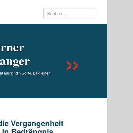
Suchen
Next
nach:
erner
ranger
 ausrichten wollte. Bald einen
die Vergangenheit
P in Bedrängnis