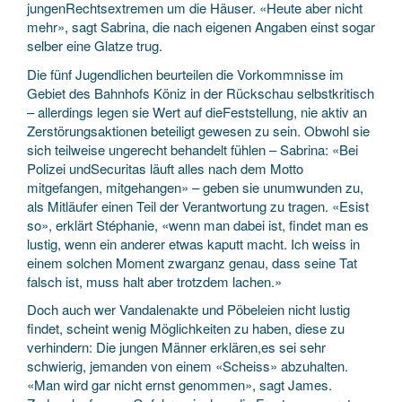
jungenRechtsextremen um die Häuser. «Heute aber nicht
mehr», sagt Sabrina, die nach eigenen Angaben einst sogar
selber eine Glatze trug.
Die fünf Jugendlichen beurteilen die Vorkommnisse im
Gebiet des Bahnhofs Köniz in der Rückschau selbstkritisch
– allerdings legen sie Wert auf dieFeststellung, nie aktiv an
Zerstörungsaktionen beteiligt gewesen zu sein. Obwohl sie
sich teilweise ungerecht behandelt fühlen – Sabrina: «Bei
Polizei undSecuritas läuft alles nach dem Motto
mitgefangen, mitgehangen» – geben sie unumwunden zu,
als Mitläufer einen Teil der Verantwortung zu tragen. «Esist
so», erklärt Stéphanie, «wenn man dabei ist, findet man es
lustig, wenn ein anderer etwas kaputt macht. Ich weiss in
einem solchen Moment zwarganz genau, dass seine Tat
falsch ist, muss halt aber trotzdem lachen.»
Doch auch wer Vandalenakte und Pöbeleien nicht lustig
findet, scheint wenig Möglichkeiten zu haben, diese zu
verhindern: Die jungen Männer erklären,es sei sehr
schwierig, jemanden von einem «Scheiss» abzuhalten.
«Man wird gar nicht ernst genommen», sagt James.