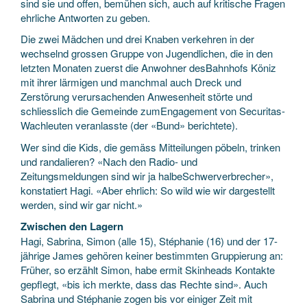
sind sie und offen, bemühen sich, auch auf kritische Fragen
ehrliche Antworten zu geben.
Die zwei Mädchen und drei Knaben verkehren in der
wechselnd grossen Gruppe von Jugendlichen, die in den
letzten Monaten zuerst die Anwohner desBahnhofs Köniz
mit ihrer lärmigen und manchmal auch Dreck und
Zerstörung verursachenden Anwesenheit störte und
schliesslich die Gemeinde zumEngagement von Securitas-
Wachleuten veranlasste (der «Bund» berichtete).
Wer sind die Kids, die gemäss Mitteilungen pöbeln, trinken
und randalieren? «Nach den Radio- und
Zeitungsmeldungen sind wir ja halbeSchwerverbrecher»,
konstatiert Hagi. «Aber ehrlich: So wild wie wir dargestellt
werden, sind wir gar nicht.»
Zwischen den Lagern
Hagi, Sabrina, Simon (alle 15), Stéphanie (16) und der 17-
jährige James gehören keiner bestimmten Gruppierung an:
Früher, so erzählt Simon, habe ermit Skinheads Kontakte
gepflegt, «bis ich merkte, dass das Rechte sind». Auch
Sabrina und Stéphanie zogen bis vor einiger Zeit mit